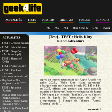
ACTUALITÉS
TESTS
DOSSIERS
ARCHIVES
FORUMS
CONTACTS
PC
PS5
PS4
Xbox Series X
ONE
Switch
[Test] - TEST : Hello Kitty
ACTUALITÉS
Island Adventure
- TEST : Ground Branch
- TEST : Prime Monster
- TEST : Deep Corp
(Accès anticipé)
- TEST : Shards of
Order
- TRST : Astro Colony
- TEST : The Last
Caretaker
(Jeu en accès anticipé)
Après un succès retentissant sur Apple Arcade (en
- PlayStation Plus :
juillet 2023), "Hello Kitty Island Adventure"
les jeux d’août 2026
débarque enfin sur Nintendo Switch, PC, PS5 et PS4,
- TEST : Splatoon
en 2025, offrant aux joueurs une toute nouvelle
Raiders
manière de découvrir l’univers enchanteur de Sanrio
! Développé par le studio "Sunblink", ce jeu s’inscrit
- Dragon Ball: Sparking!
dans la lignée des "simulateurs de vie" et
ZERO accueille
d’exploration, à l’image de l’illustre "Animal
le DLC « Super Limit-
Crossing" ou de "...
Breaking NEO »
- Hello Kitty Party Land
en savoir +
: la fête