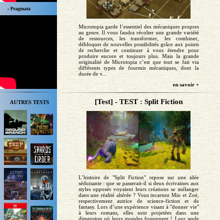
› Pragmata
Microtopia garde l’essentiel des mécaniques propres
au genre. Il vous faudra récolter une grande variété
de ressources, les transformer, les combiner,
débloquer de nouvelles possibilités grâce aux points
de recherche et continuer à vous étendre pour
produire encore et toujours plus. Mais la grande
originalité de Microtopia c’est que tout se fait via
différents types de fourmis mécaniques, dont la
durée de v...
en savoir +
[Test] - TEST : Split Fiction
AUTRES TESTS
L’histoire de "Split Fiction" repose sur une idée
séduisante : que se passerait-il si deux écrivaines aux
styles opposés voyaient leurs créations se mélanger
dans une réalité altérée ? Vous incarnez Mio et Zoé,
respectivement autrice de science-fiction et de
fantasy. Lors d’une expérience visant à "donner vie"
à leurs romans, elles sont projetées dans une
dimension où leurs mondes fusionnent ! Leur seule