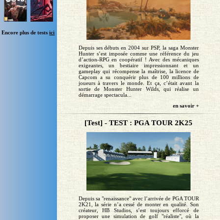
Encore plus de tests
ici
Depuis ses débuts en 2004 sur PSP, la saga Monster
Hunter s’est imposée comme une référence du jeu
d’action-RPG en coopératif ! Avec des mécaniques
exigeantes, un bestiaire impressionnant et un
gameplay qui récompense la maîtrise, la licence de
Capcom a su conquérir plus de 100 millions de
joueurs à travers le monde. Et ça, c’était avant la
sortie de Monster Hunter Wilds, qui réalise un
démarrage spectacula...
en savoir +
[Test] - TEST : PGA TOUR 2K25
Depuis sa "renaissance" avec l’arrivée de PGA TOUR
2K21, la série n’a cessé de monter en qualité. Son
créateur, HB Studios, s’est toujours efforcé de
proposer une simulation de golf "réaliste", où la