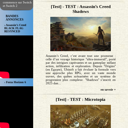
commence sur Switch
et Switch 2
[Test] - TEST : Assassin’s Creed
Shadows
BANDES
ANNONCES
› Assassin’s Creed
BLACK FLAG
RESYNCED
Assassin’s Creed, c’est avant tout une promesse :
celle d’un voyage historique "ultra-immersif", porté
par des intrigues captivantes et un gameplay mêlant
action, infiltration et exploration. Depuis "Origins"
(en Egypte), Ubisoft a fait évoluer la formule vers
une approche plus RPG, avec un vaste monde
ouvert, des quêtes scénarisées et un système de
progression plus complexe. "Shadows" s’inscrit en
› Forza Horizon 6
2025 dan...
en savoir +
[Test] - TEST : Microtopia