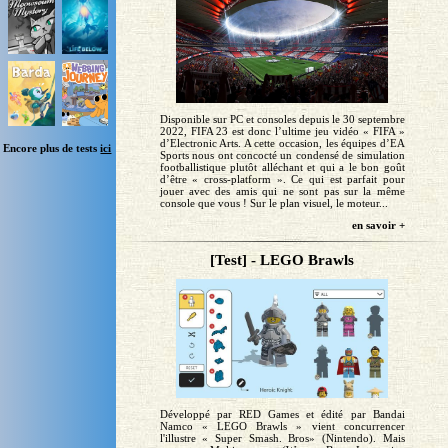
Disponible sur PC et consoles depuis le 30 septembre
2022, FIFA 23 est donc l’ultime jeu vidéo « FIFA »
d’Electronic Arts. A cette occasion, les équipes d’EA
Encore plus de tests
ici
Sports nous ont concocté un condensé de simulation
footballistique plutôt alléchant et qui a le bon goût
d’être « cross-platform ». Ce qui est parfait pour
jouer avec des amis qui ne sont pas sur la même
console que vous ! Sur le plan visuel, le moteur...
en savoir +
[Test] - LEGO Brawls
Développé par RED Games et édité par Bandai
Namco « LEGO Brawls » vient concurrencer
l'illustre « Super Smash. Bros» (Nintendo). Mais