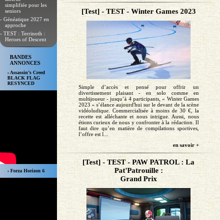
simplifiée pour les
[Test] - TEST - Winter Games 2023
seniors
- Généatique 2027 en
approche
- TEST : Terrinoth :
Heroes of Descent
BANDES
ANNONCES
› Assassin’s Creed
BLACK FLAG
RESYNCED
Simple d’accès et pensé pour offrir un
divertissement plaisant - en solo comme en
multijoueur - jusqu’à 4 participants, « Winter Games
2023 » s’élance aujourd'hui sur le devant de la scène
vidéoludique. Commercialisée à moins de 30 €, la
recette est alléchante et nous intrigue. Aussi, nous
étions curieux de nous y confronter à la rédaction. Il
faut dire qu’en matière de compilations sportives,
l’offre est l...
en savoir +
[Test] - TEST - PAW PATROL : La
Pat'Patrouille :
› Forza Horizon 6
Grand Prix