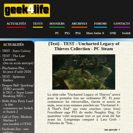
ACTUALITÉS
TESTS
DOSSIERS
ARCHIVES
FORUMS
CONTACTS
PC
PS5
PS4
Xbox Series X
ONE
Switch
[Test] - TEST - Uncharted Legacy of
ACTUALITÉS
Thieves Collection - PC Steam
- TRST : Astro Colony
- TEST : The Last
Caretaker
(Jeu en accès anticipé)
- PlayStation Plus :
les jeux d’août 2026
- TEST : Splatoon
Raiders
- Dragon Ball: Sparking!
ZERO accueille
le DLC « Super Limit-
La série culte "Uncharted Legacy of Thieves" arrive
Breaking NEO »
pour la première fois sur ordinateur PC. Et pour
- Hello Kitty Party Land
commencer les retrouvailles, clavier et souris en
: la fête
main, nous nous sommes penchés sur "Uncharted 4 :
commence sur Switch
A Thief's End" qui vient conclure (avec brio)
et Switch 2
l'excellente saga PS3 du studio Naughty Dog. Ce
quatrième volet surpassait tout ce qui avait été fait
- Call of Duty: Modern
avant lui. Longtemps comparé à Lara Croft -
Warfare 4
l’héroïne de "Tom...
sera jouable à l’EWC
- Facilotab Zen : une
en savoir +
tablette