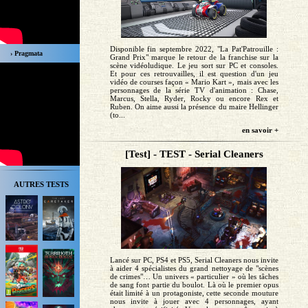
Disponible fin septembre 2022, "La Pat'Patrouille :
› Pragmata
Grand Prix" marque le retour de la franchise sur la
scène vidéoludique. Le jeu sort sur PC et consoles.
Et pour ces retrouvailles, il est question d'un jeu
vidéo de courses façon « Mario Kart », mais avec les
personnages de la série TV d'animation : Chase,
Marcus, Stella, Ryder, Rocky ou encore Rex et
Ruben. On aime aussi la présence du maire Hellinger
(to...
en savoir +
[Test] - TEST - Serial Cleaners
AUTRES TESTS
Lancé sur PC, PS4 et PS5, Serial Cleaners nous invite
à aider 4 spécialistes du grand nettoyage de "scènes
de crimes"… Un univers « particulier » où les tâches
de sang font partie du boulot. Là où le premier opus
était limité à un protagoniste, cette seconde mouture
nous invite à jouer avec 4 personnages, ayant