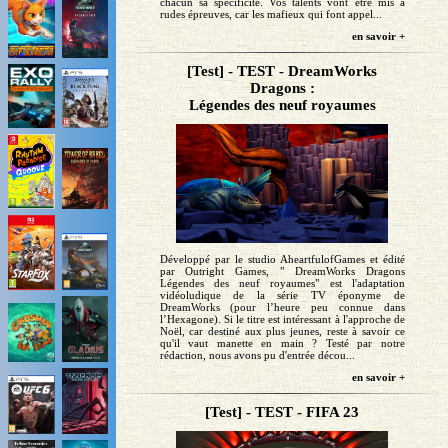
chacun sa spécificité. Vos talents vont être mis à
rudes épreuves, car les mafieux qui font appel...
en savoir +
[Test] - TEST - DreamWorks
Dragons :
Légendes des neuf royaumes
Développé par le studio AheartfulofGames et édité
par Outright Games, " DreamWorks Dragons
Légendes des neuf royaumes" est l'adaptation
vidéoludique de la série TV éponyme de
DreamWorks (pour l’heure peu connue dans
l’Hexagone). Si le titre est intéressant à l'approche de
Noël, car destiné aux plus jeunes, reste à savoir ce
qu'il vaut manette en main ? Testé par notre
rédaction, nous avons pu d'entrée décou...
en savoir +
[Test] - TEST - FIFA 23