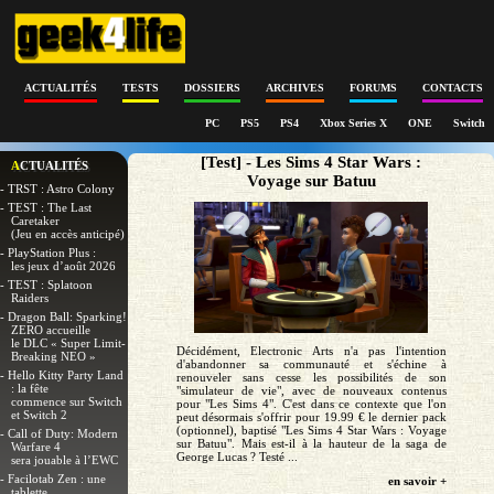
ACTUALITÉS
TESTS
DOSSIERS
ARCHIVES
FORUMS
CONTACTS
PC
PS5
PS4
Xbox Series X
ONE
Switch
[Test] - Les Sims 4 Star Wars :
ACTUALITÉS
Voyage sur Batuu
- TRST : Astro Colony
- TEST : The Last
Caretaker
(Jeu en accès anticipé)
- PlayStation Plus :
les jeux d’août 2026
- TEST : Splatoon
Raiders
- Dragon Ball: Sparking!
ZERO accueille
le DLC « Super Limit-
Décidément, Electronic Arts n'a pas l'intention
Breaking NEO »
d'abandonner sa communauté et s'échine à
- Hello Kitty Party Land
renouveler sans cesse les possibilités de son
: la fête
"simulateur de vie", avec de nouveaux contenus
commence sur Switch
pour "Les Sims 4". C'est dans ce contexte que l'on
et Switch 2
peut désormais s'offrir pour 19.99 € le dernier pack
(optionnel), baptisé "Les Sims 4 Star Wars : Voyage
- Call of Duty: Modern
sur Batuu". Mais est-il à la hauteur de la saga de
Warfare 4
George Lucas ? Testé ...
sera jouable à l’EWC
- Facilotab Zen : une
en savoir +
tablette