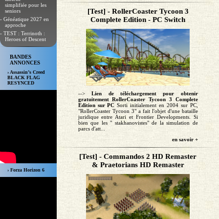
simplifiée pour les
[Test] - RollerCoaster Tycoon 3
seniors
Complete Edition - PC Switch
- Généatique 2027 en
approche
- TEST : Terrinoth :
Heroes of Descent
BANDES
ANNONCES
› Assassin’s Creed
BLACK FLAG
RESYNCED
-->
Lien de téléchargement pour obtenir
gratuitement RollerCoaster Tycoon 3 Complete
Edition sur PC
Sorti initialement en 2004 sur PC,
"RollerCoaster Tycoon 3" a fait l'objet d'une bataille
juridique entre Atari et Frontier Developments. Si
bien que les " stakhanovistes" de la simulation de
parcs d'att...
en savoir +
[Test] - Commandos 2 HD Remaster
& Praetorians HD Remaster
› Forza Horizon 6