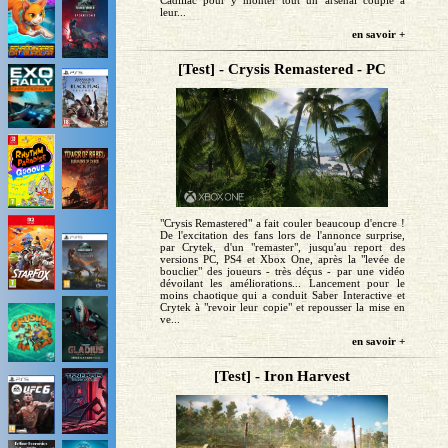
leur...
en savoir +
[Test] - Crysis Remastered - PC
"Crysis Remastered" a fait couler beaucoup d'encre !
De l'excitation des fans lors de l'annonce surprise,
par Crytek, d'un "remaster", jusqu'au report des
versions PC, PS4 et Xbox One, après la "levée de
bouclier" des joueurs - très déçus - par une vidéo
dévoilant les améliorations... Lancement pour le
moins chaotique qui a conduit Saber Interactive et
Crytek à "revoir leur copie" et repousser la mise en
ve...
en savoir +
[Test] - Iron Harvest