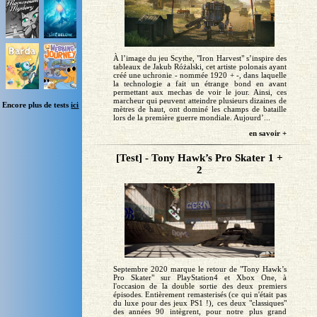
À l’image du jeu Scythe, "Iron Harvest" s’inspire des
tableaux de Jakub Różalski, cet artiste polonais ayant
créé une uchronie - nommée 1920 + -, dans laquelle
la technologie a fait un étrange bond en avant
permettant aux mechas de voir le jour. Ainsi, ces
marcheur qui peuvent atteindre plusieurs dizaines de
Encore plus de tests
ici
mètres de haut, ont dominé les champs de bataille
lors de la première guerre mondiale. Aujourd’...
en savoir +
[Test] - Tony Hawk’s Pro Skater 1 +
2
Septembre 2020 marque le retour de "Tony Hawk’s
Pro Skater" sur PlayStation4 et Xbox One, à
l'occasion de la double sortie des deux premiers
épisodes. Entièrement remasterisés (ce qui n'était pas
du luxe pour des jeux PS1 !), ces deux "classiques"
des années 90 intègrent, pour notre plus grand