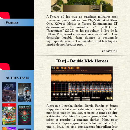
A l'heure où les jeux de stratégies militaires sont
finalement peu nombreux sur PlayStation4 et Xbox
› Pragmata
One, Kalypso Media et Yippee Entertainment LT
dépoussièrent "Commandos 2" (2001) et
"Praetorians" (2003) en les propulsant à l'ère de la
HD sur PC (Steam) et sur nos consoles de salon. Une
démarche louable étant donnée la renommée
mythique de la série "Commando", dont la trilogie a
inspiré de nombreuses prod...
en savoir +
[Test] - Double Kick Heroes
AUTRES TESTS
Alors que Lincoln, Snake, Derek, Randie et James
s’apprêtent à faire leurs débuts sur scène, la fin du
monde se joue en coulisse. À peine le temps de dire
« Attention Zombies ! » que le groupe doit fuir la
scène et prendre la tangente dardar. Mais, pour
survivre à l’apocalypse, il va falloir se battre ! Ni
une ni deux, les cinq compagnons bidouillent leur
Cadillac pour y monter tout un arsenal couplé à