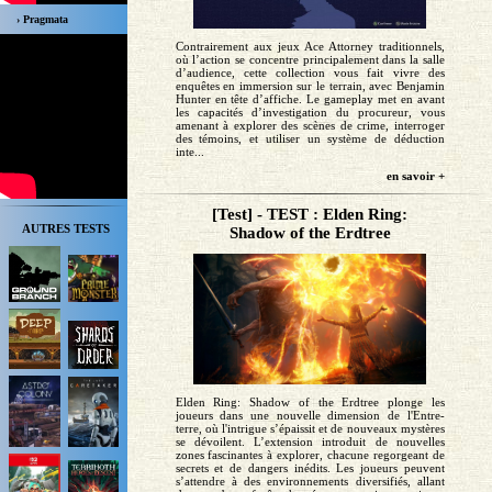
› Pragmata
Contrairement aux jeux Ace Attorney traditionnels,
où l’action se concentre principalement dans la salle
d’audience, cette collection vous fait vivre des
enquêtes en immersion sur le terrain, avec Benjamin
Hunter en tête d’affiche. Le gameplay met en avant
les capacités d’investigation du procureur, vous
amenant à explorer des scènes de crime, interroger
des témoins, et utiliser un système de déduction
inte...
en savoir +
[Test] - TEST : Elden Ring:
AUTRES TESTS
Shadow of the Erdtree
Elden Ring: Shadow of the Erdtree plonge les
joueurs dans une nouvelle dimension de l'Entre-
terre, où l'intrigue s’épaissit et de nouveaux mystères
se dévoilent. L’extension introduit de nouvelles
zones fascinantes à explorer, chacune regorgeant de
secrets et de dangers inédits. Les joueurs peuvent
s’attendre à des environnements diversifiés, allant