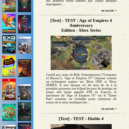
des sombres forêts hantées aux ruines antiques
imprégnées ...
en savoir +
[Test] - TEST : Age of Empires 4
Anniversary
Edition - Xbox Series
Confié aux soins de Relic Entertainment ("Company
of Heroes"), "Age of Empires IV" s'impose comme
un événement majeur sur Xbox ONE et Xbox
SERIES. À une époque où les jeux de tir à la
première personne ont éclipsé les jeux de stratégie en
temps réel (aussi appelés STR en France), le
lancement de "Age of Empires IV" sur le "Game
Pass" constitue un véritable point culminant du
retour de la série mythique des ...
en savoir +
[Test] - TEST : Diablo 4