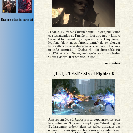
Encore plus de tests
ici
« Diablo 4 » est sans aucun doute l'un des jeux vidéo
les plus attendus de l'année. Il faut dire que « Diablo
3 » avait fait sensation, ce qui a éveillé l'impatience
des fans (dont nous faisons partie) de se plonger
dans cette nouvelle descente aux enfers... L'attente
est enfin terminée, « Diablo 4 » est disponible sur
PC, PS4 et Xbox Series, mais qu'en est-il du résultat
? Tout d'abord, il rencontre un suc...
en savoir +
[Test] - TEST : Street Fighter 6
Dans les années 90, Capcom a su populariser les jeux
de combat en 2D avec le mythique "Street Fighter
II", largement présent dans les salles d'arcades des
années 90, ainsi que sur les consoles de salon avec