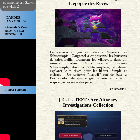
commence sur Switch
L'épopée des Rêves
et Switch 2
BANDES
ANNONCES
› Assassin’s Creed
BLACK FLAG
RESYNCED
Le scénario du jeu est fidèle à l’univers des
Schtroumpfs : Gargamel a empoisonné les buissons
de salsepareille, plongeant les villageois dans un
sommeil profond. Vous incarnez plusieurs
Schtroumpfs, dont la Schtroumpfette, et devez
explorer leurs rêves pour les libérer. Simple et
efficace ! Ce prétexte "narratif" sert de base à
l’exploration de quatre grands mondes, chacun
inspiré par les rêves des personn...
en savoir +
› Forza Horizon 6
[Test] - TEST : Ace Attorney
Investigations Collection