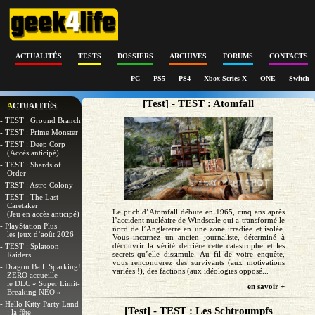
ACTUALITÉS
TESTS
DOSSIERS
ARCHIVES
FORUMS
CONTACTS
PC
PS5
PS4
Xbox Series X
ONE
Switch
[Test] - TEST : Atomfall
ACTUALITÉS
- TEST : Ground Branch
- TEST : Prime Monster
- TEST : Deep Corp
(Accès anticipé)
- TEST : Shards of
Order
- TRST : Astro Colony
- TEST : The Last
Caretaker
Le ptich d’Atomfall débute en 1965, cinq ans après
(Jeu en accès anticipé)
l’accident nucléaire de Windscale qui a transformé le
- PlayStation Plus :
nord de l’Angleterre en une zone irradiée et isolée.
les jeux d’août 2026
Vous incarnez un ancien journaliste, déterminé à
découvrir la vérité derrière cette catastrophe et les
- TEST : Splatoon
secrets qu’elle dissimule. Au fil de votre enquête,
Raiders
vous rencontrerez des survivants (aux motivations
- Dragon Ball: Sparking!
variées !), des factions (aux idéologies opposé...
ZERO accueille
le DLC « Super Limit-
en savoir +
Breaking NEO »
- Hello Kitty Party Land
[Test] - TEST : Les Schtroumpfs
: la fête