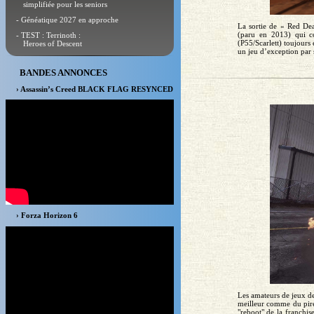
simplifiée pour les seniors
- Généatique 2027 en approche
La sortie de « Red Dea
(paru en 2013) qui co
- TEST : Terrinoth :
(P55/Scarlett) toujour
Heroes of Descent
un jeu d’exception par s
BANDES ANNONCES
› Assassin’s Creed BLACK FLAG RESYNCED
› Forza Horizon 6
Les amateurs de jeux de
meilleur comme du pire
"reboot" de la franchi