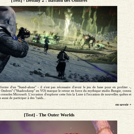
[Test] - Destiny 2 : Bastion des Ombres
forme d'un "Stand-alone" - il n'est pas nécessaire d'avoir le jeu de base pour en profiter -,
es Ombres" ("Shadowkeep" en VO) marque le retour en force du mythique studio Bungie, connu
 consoles Microsoft. L'occasion d'explorer cette fois la Lune à l'occasion de nouvelles quêtes et
s aussi de participer à des "raids...
en savoir +
[Test] - The Outer Worlds