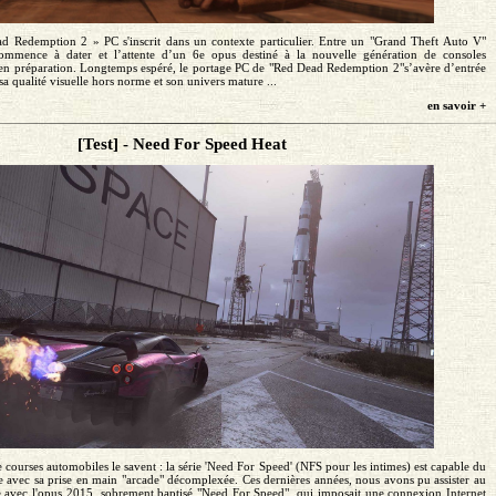
d Redemption 2 » PC s'inscrit dans un contexte particulier. Entre un "Grand Theft Auto V"
mmence à dater et l’attente d’un 6e opus destiné à la nouvelle génération de consoles
s en préparation. Longtemps espéré, le portage PC de "Red Dead Redemption 2"s’avère d’entrée
a qualité visuelle hors norme et son univers mature ...
en savoir +
[Test] - Need For Speed Heat
 courses automobiles le savent : la série 'Need For Speed' (NFS pour les intimes) est capable du
 avec sa prise en main "arcade" décomplexée. Ces dernières années, nous avons pu assister au
se avec l'opus 2015, sobrement baptisé "Need For Speed", qui imposait une connexion Internet