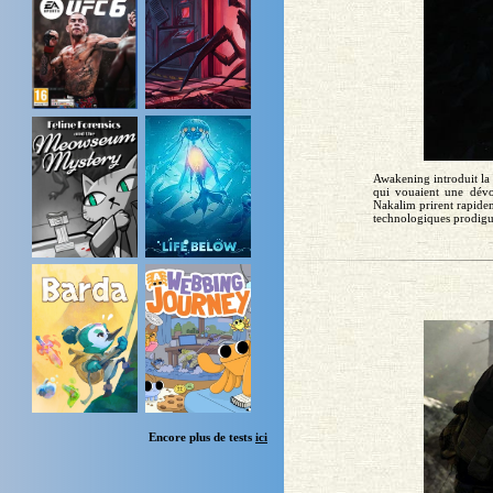
Awakening introduit la
qui vouaient une dévot
Nakalim prirent rapidem
technologiques prodigués
Encore plus de tests
ici