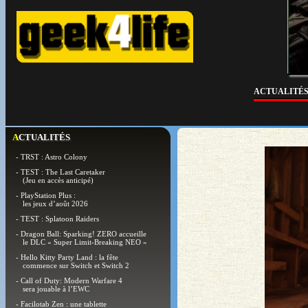
ACTUALITÉ
ACTUALITÉS
- TRST : Astro Colony
- TEST : The Last Caretaker
(Jeu en accès anticipé)
- PlayStation Plus :
les jeux d’août 2026
- TEST : Splatoon Raiders
- Dragon Ball: Sparking! ZERO accueille
le DLC « Super Limit-Breaking NEO »
- Hello Kitty Party Land : la fête
commence sur Switch et Switch 2
- Call of Duty: Modern Warfare 4
sera jouable à l’EWC
- Facilotab Zen : une tablette