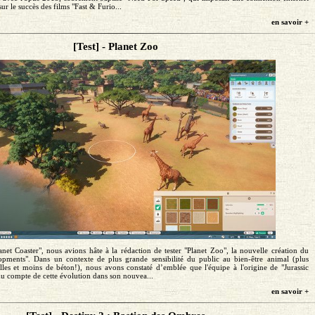
ur le succès des films "Fast & Furio...
en savoir +
[Test] - Planet Zoo
net Coaster", nous avions hâte à la rédaction de tester "Planet Zoo", la nouvelle création du
opments". Dans un contexte de plus grande sensibilité du public au bien-être animal (plus
lles et moins de béton!), nous avons constaté d’emblée que l'équipe à l'origine de "Jurassic
u compte de cette évolution dans son nouvea...
en savoir +