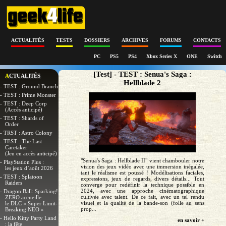
ACTUALITÉS
TESTS
DOSSIERS
ARCHIVES
FORUMS
CONTACTS
PC
PS5
PS4
Xbox Series X
ONE
Switch
[Test] - TEST : Senua's Saga :
ACTUALITÉS
Hellblade 2
- TEST : Ground Branch
- TEST : Prime Monster
- TEST : Deep Corp
(Accès anticipé)
- TEST : Shards of
Order
- TRST : Astro Colony
- TEST : The Last
Caretaker
(Jeu en accès anticipé)
"Senua's Saga : Hellblade II" vient chambouler notre
- PlayStation Plus :
vision des jeux vidéo avec une immersion inégalée,
les jeux d’août 2026
tant le réalisme est poussé ! Modélisations faciales,
- TEST : Splatoon
expressions, jeux de regards, divers détails... Tout
Raiders
converge pour redéfinir la technique possible en
2024, avec une approche cinématographique
- Dragon Ball: Sparking!
cultivée avec talent. De ce fait, avec un tel rendu
ZERO accueille
visuel et la qualité de la bande-son (folle au sens
le DLC « Super Limit-
prop...
Breaking NEO »
- Hello Kitty Party Land
en savoir +
: la fête