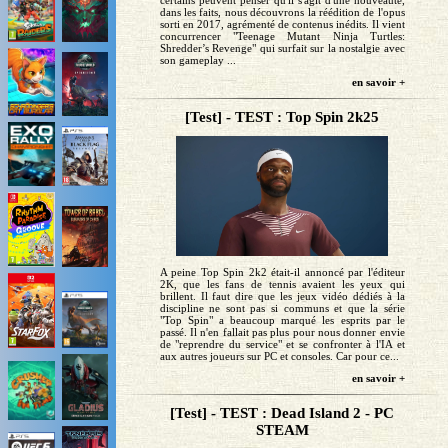
certains peuvent penser qu'il s'agit d'une nouveauté,
dans les faits, nous découvrons la réédition de l'opus
sorti en 2017, agrémenté de contenus inédits. Il vient
concurrencer "Teenage Mutant Ninja Turtles:
Shredder’s Revenge" qui surfait sur la nostalgie avec
son gameplay ...
en savoir +
[Test] - TEST : Top Spin 2k25
A peine Top Spin 2k2 était-il annoncé par l'éditeur
2K, que les fans de tennis avaient les yeux qui
brillent. Il faut dire que les jeux vidéo dédiés à la
discipline ne sont pas si communs et que la série
"Top Spin" a beaucoup marqué les esprits par le
passé. Il n'en fallait pas plus pour nous donner envie
de "reprendre du service" et se confronter à l'IA et
aux autres joueurs sur PC et consoles. Car pour ce...
en savoir +
[Test] - TEST : Dead Island 2 - PC
STEAM