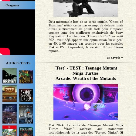
› Pragmata
Déjà mémorable lors de sa sortie initiale, "Ghost of
Tsushima" n'était certes pas exempt de défauts, mais
offrait suffisamment de points forts pour s'imposer
comme l'une des meilleures exclusivités de Sony
PlayStation. La réédition "Director’s Cut" en août
2021 avait déjà apporté une optimisation "next gen"
en 4K à 60 images par seconde pour les consoles
PS4 et PS5. Cependant, la version PC sur Steam
repous...
en savoir +
AUTRES TESTS
[Test] - TEST : Teenage Mutant
Ninja Turtles
Arcade: Wrath of the Mutants
Mai 2024. La sortie de "Teenage Mutant Ninja
Turtles Wrath" s'adresse aux nombreux
inconditionnels de la saga des "Tortues Ninjas". Si