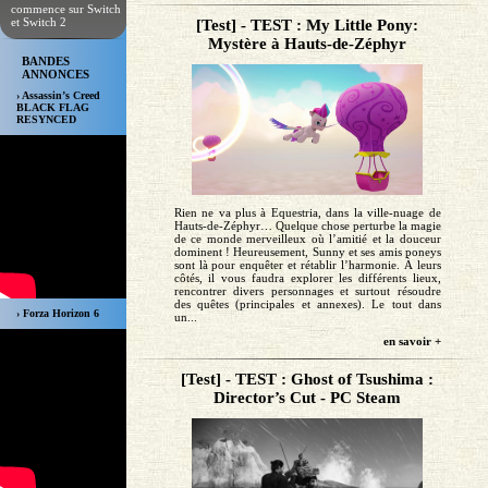
commence sur Switch
et Switch 2
[Test] - TEST : My Little Pony:
Mystère à Hauts-de-Zéphyr
BANDES
ANNONCES
› Assassin’s Creed
BLACK FLAG
RESYNCED
Rien ne va plus à Equestria, dans la ville-nuage de
Hauts-de-Zéphyr… Quelque chose perturbe la magie
de ce monde merveilleux où l’amitié et la douceur
dominent ! Heureusement, Sunny et ses amis poneys
sont là pour enquêter et rétablir l’harmonie. À leurs
côtés, il vous faudra explorer les différents lieux,
rencontrer divers personnages et surtout résoudre
des quêtes (principales et annexes). Le tout dans
› Forza Horizon 6
un...
en savoir +
[Test] - TEST : Ghost of Tsushima :
Director’s Cut - PC Steam