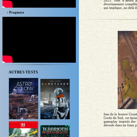
2023. Tout d’abord p
divertissement complète
qui implique, au-delà d
› Pragmata
AUTRES TESTS
Issu de la licence Cros
Corée du Sud, cet épis
gameplay inspirés des
déroule dans un futur pr