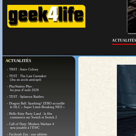
ACTUALITÉ
ACTUALITÉS
- TRST : Astro Colony
- TEST : The Last Caretaker
(Jeu en accès anticipé)
- PlayStation Plus :
les jeux d’août 2026
- TEST : Splatoon Raiders
- Dragon Ball: Sparking! ZERO accueille
le DLC « Super Limit-Breaking NEO »
- Hello Kitty Party Land : la fête
commence sur Switch et Switch 2
- Call of Duty: Modern Warfare 4
sera jouable à l’EWC
- Facilotab Zen : une tablette