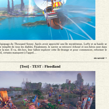
'équipage du Thousand Sonny. Après avoir approché une île mystérieuse, Luffy et sa bande se
e tempête de tous les diables. Finalement, le navire se retrouve échoué et nos héros sont dans
e la mer. Il va, dès lors, leur falloir explorer cette île étrange et pour commencer, reformer le
il, certains manquent à l'appel....
en savoir +
[Test] - TEST : Floodland