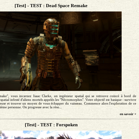
[Test] - TEST : Dead Space Remake
ke", vous incarnez Isaac Clarke, un ingénieur spatial qui se retrouve coincé à bord de
spatial infesté d'aliens mortels appelés les "Nécromorphes". Votre objectif est basique : survivre
ereuse et trouver un moyen de vous échapper du vaisseau. Commence alors l'exploration de ce
sième personne. On progresse avec la réso...
en savoir +
[Test] - TEST : Forspoken