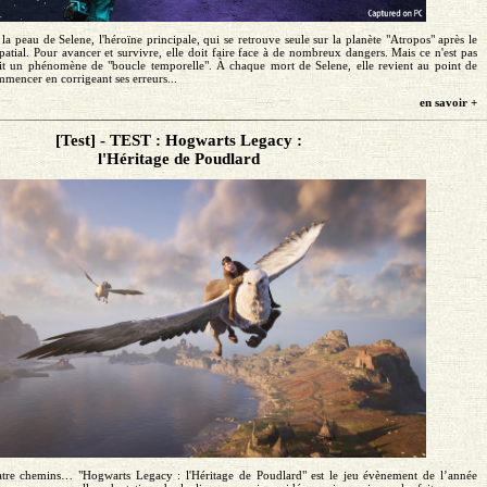
la peau de Selene, l'héroïne principale, qui se retrouve seule sur la planète "Atropos" après le
patial. Pour avancer et survivre, elle doit faire face à de nombreux dangers. Mais ce n'est pas
duit un phénomène de "boucle temporelle". À chaque mort de Selene, elle revient au point de
mmencer en corrigeant ses erreurs...
en savoir +
[Test] - TEST : Hogwarts Legacy :
l'Héritage de Poudlard
atre chemins… "Hogwarts Legacy : l'Héritage de Poudlard" est le jeu évènement de l’année