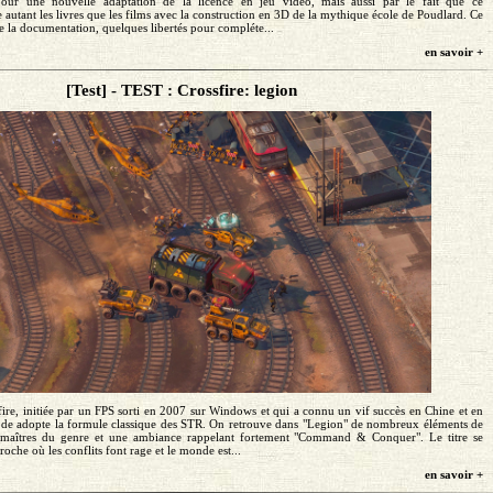
our une nouvelle adaptation de la licence en jeu vidéo, mais aussi par le fait que ce
 autant les livres que les films avec la construction en 3D de la mythique école de Poudlard. Ce
e la documentation, quelques libertés pour compléte...
en savoir +
[Test] - TEST : Crossfire: legion
sfire, initiée par un FPS sorti en 2007 sur Windows et qui a connu un vif succès en Chine et en
ode adopte la formule classique des STR. On retrouve dans "Legion" de nombreux éléments de
 maîtres du genre et une ambiance rappelant fortement "Command & Conquer". Le titre se
oche où les conflits font rage et le monde est...
en savoir +