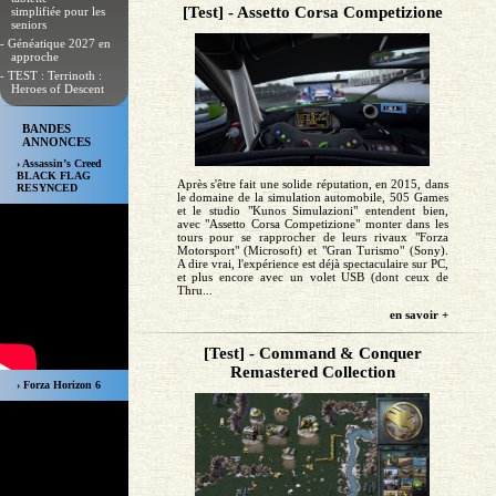
[Test] - Assetto Corsa Competizione
simplifiée pour les
seniors
- Généatique 2027 en
approche
- TEST : Terrinoth :
Heroes of Descent
BANDES
ANNONCES
› Assassin’s Creed
BLACK FLAG
Après s'être fait une solide réputation, en 2015, dans
RESYNCED
le domaine de la simulation automobile, 505 Games
et le studio "Kunos Simulazioni" entendent bien,
avec "Assetto Corsa Competizione" monter dans les
tours pour se rapprocher de leurs rivaux "Forza
Motorsport" (Microsoft) et "Gran Turismo" (Sony).
A dire vrai, l'expérience est déjà spectaculaire sur PC,
et plus encore avec un volet USB (dont ceux de
Thru...
en savoir +
[Test] - Command & Conquer
Remastered Collection
› Forza Horizon 6