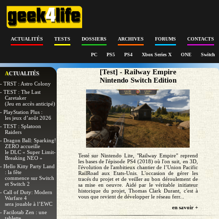
ACTUALITÉS
TESTS
DOSSIERS
ARCHIVES
FORUMS
CONTACTS
PC
PS5
PS4
Xbox Series X
ONE
Switch
[Test] - Railway Empire
ACTUALITÉS
Nintendo Switch Edition
- TRST : Astro Colony
- TEST : The Last
Caretaker
(Jeu en accès anticipé)
- PlayStation Plus :
les jeux d’août 2026
- TEST : Splatoon
Raiders
- Dragon Ball: Sparking!
ZERO accueille
le DLC « Super Limit-
Testé sur Nintendo Lite, "Railway Empire" reprend
Breaking NEO »
les bases de l'épisode PS4 (2018) où l'on suit, en 3D,
- Hello Kitty Party Land
l'évolution de l'ambitieux chantier de l’Union Pacific
: la fête
RailRoad aux Etats-Unis. L'occasion de gérer les
commence sur Switch
tracés du projet et de veiller au bon déroulement de
et Switch 2
sa mise en oeuvre. Aidé par le véritable initiateur
historique du projet, Thomas Clark Durant, c'est à
- Call of Duty: Modern
vous que revient de développer le réseau ferr...
Warfare 4
sera jouable à l’EWC
en savoir +
- Facilotab Zen : une
tablette