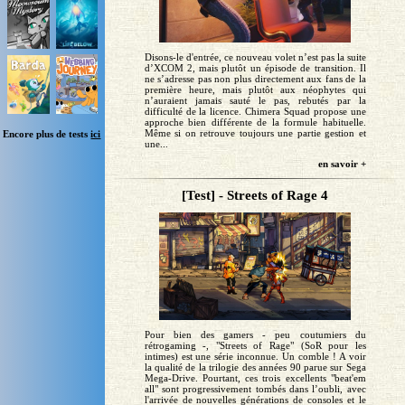
Disons-le d'entrée, ce nouveau volet n’est pas la suite
d’XCOM 2, mais plutôt un épisode de transition. Il
ne s’adresse pas non plus directement aux fans de la
première heure, mais plutôt aux néophytes qui
n’auraient jamais sauté le pas, rebutés par la
difficulté de la licence. Chimera Squad propose une
approche bien différente de la formule habituelle.
Même si on retrouve toujours une partie gestion et
Encore plus de tests
ici
une...
en savoir +
[Test] - Streets of Rage 4
Pour bien des gamers - peu coutumiers du
rétrogaming -, "Streets of Rage" (SoR pour les
intimes) est une série inconnue. Un comble ! A voir
la qualité de la trilogie des années 90 parue sur Sega
Mega-Drive. Pourtant, ces trois excellents "beat'em
all" sont progressivement tombés dans l’oubli, avec
l'arrivée de nouvelles générations de consoles et le