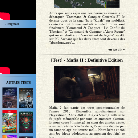
Alors que nous espérions ces dernières années voir
débarquer "Command & Conquer Generals 2", le
dernier opus de la saga (hors "Rivals" sur mobiles),
› Pragmata
celui-ci à tout bonnement été annulé ! Et ce sont
finalement "Command & Conquer : Le Conflit du
Tiberium" et "Command & Conquer : Alerte Rouge"
qui on eu droit à un "ravalement de façade" en 4K
sur PC. Sachant que les deux titres sont devenus des
"abandonwares"...
en savoir +
[Test] - Mafia II : Definitive Edition
AUTRES TESTS
Mafia 2 fait partie des titres incontournables de
l'année 2010. Disponible simultanément sur
Playstation3, Xbox 360 et PC (via Steam), cette suite
fu jugée mémorable par tous les amateurs d'action.
Et pour cause ! Immergé au cœur des années trente,
sous les traits de Vito Scaletta, l'aventure débute par
un cambriolage qui tourne mal... Notre héros et son
ami Joe (deux adolescents au moment des faits) se
fon...