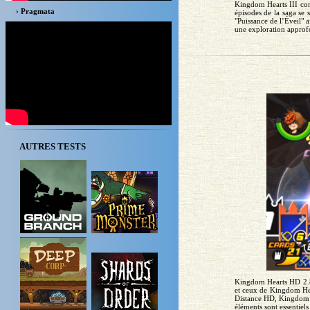
Kingdom Hearts III co
› Pragmata
épisodes de la saga se
"Puissance de l’Éveil" a
une exploration approf
AUTRES TESTS
Kingdom Hearts HD 2.8 
et ceux de Kingdom Hea
Distance HD, Kingdom H
éléments sont essentiels