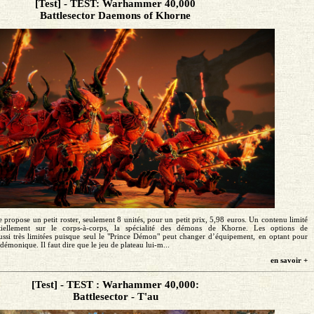
[Test] - TEST: Warhammer 40,000
Battlesector Daemons of Khorne
ropose un petit roster, seulement 8 unités, pour un petit prix, 5,98 euros. Un contenu limité
ntiellement sur le corps-à-corps, la spécialité des démons de Khorne. Les options de
aussi très limitées puisque seul le "Prince Démon" peut changer d’équipement, en optant pour
émonique. Il faut dire que le jeu de plateau lui-m...
en savoir +
[Test] - TEST : Warhammer 40,000:
Battlesector - T'au