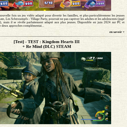
uvelle fois un jeu vidéo adapté pour divertir les familles, et plus particulièrement les jeunes
ate, Les Schtroumpfs - Village Party, pourrait ne pas captiver les adultes et les adolescents (jugé
é), mais il se révèle parfaitement adapté aux plus jeunes. Disponible en juin 2024 sur PC et
se deux approches complémentai...
en savoir +
[Test] - TEST : Kingdom Hearts III
+ Re Mind (DLC) STEAM