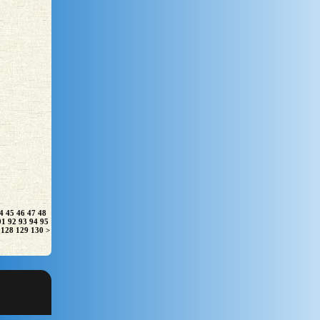
4
45
46
47
48
91
92
93
94
95
128
129
130
>