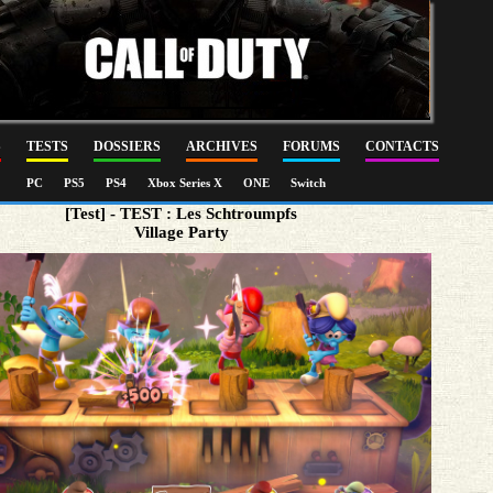
S
TESTS
DOSSIERS
ARCHIVES
FORUMS
CONTACTS
PC
PS5
PS4
Xbox Series X
ONE
Switch
[Test] - TEST : Les Schtroumpfs
Village Party