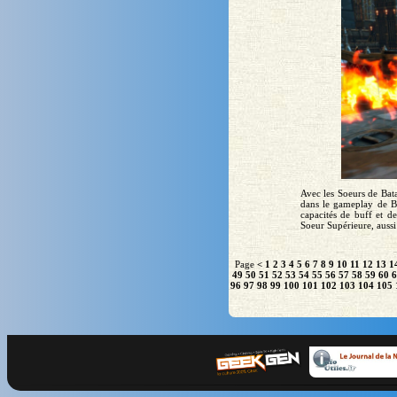
Avec les Soeurs de Bata
dans le gameplay de B
capacités de buff et de
Soeur Supérieure, aussi 
Page
<
1
2
3
4
5
6
7
8
9
10
11
12
13
1
49
50
51
52
53
54
55
56
57
58
59
60
6
96
97
98
99
100
101
102
103
104
105