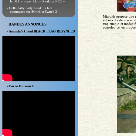
le DLC « Super Limit-Breaking NEO »
- Hello Kitty Party Land : la fête
commence sur Switch et Switch 2
Microids propose une no
enfants. Le dernier en d
BANDES ANNONCES
trop simple et inadapt
consoles, ce jeu propo
› Assassin’s Creed BLACK FLAG RESYNCED
› Forza Horizon 6