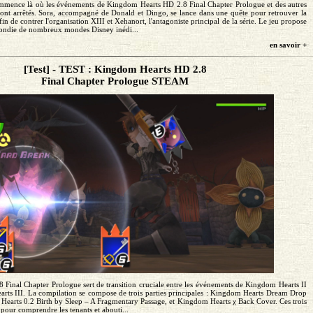
mmence là où les événements de Kingdom Hearts HD 2.8 Final Chapter Prologue et des autres
 sont arrêtés. Sora, accompagné de Donald et Dingo, se lance dans une quête pour retrouver la
fin de contrer l'organisation XIII et Xehanort, l'antagoniste principal de la série. Le jeu propose
ondie de nombreux mondes Disney inédi...
en savoir +
[Test] - TEST : Kingdom Hearts HD 2.8
Final Chapter Prologue STEAM
Final Chapter Prologue sert de transition cruciale entre les événements de Kingdom Hearts II
rts III. La compilation se compose de trois parties principales : Kingdom Hearts Dream Drop
earts 0.2 Birth by Sleep – A Fragmentary Passage, et Kingdom Hearts χ Back Cover. Ces trois
 pour comprendre les tenants et abouti...