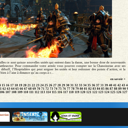
illes ce sont quinze nouvelles unités qui entrent dans la danse, une bonne dose de nouveautés
attlesector. Pour commander votre armée vous pourrez compter sur la Chanoinesse avec ses
 débuff, l’Hosptialière qui peut soigner les unités et leur redonner des points d’action, et la
bien à l’aise à distance qu’au corps à c...
en savoir +
4
15
16
17
18
19
20
21
22
23
24
25
26
27
28
29
30
31
32
33
34
35
36
37
38
39
40
41
42
43
4
1
62
63
64
65
66
67
68
69
70
71
72
73
74
75
76
77
78
79
80
81
82
83
84
85
86
87
88
89
90
106
107
108
109
110
111
112
113
114
115
116
117
118
119
120
121
122
123
124
125
126
127