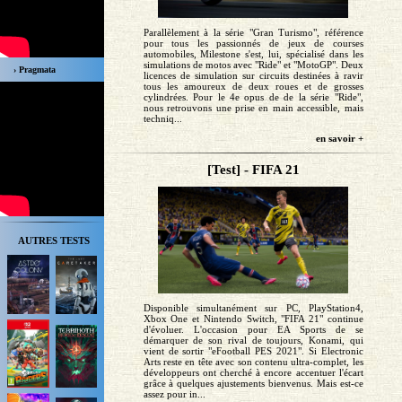
Parallèlement à la série "Gran Turismo", référence
pour tous les passionnés de jeux de courses
automobiles, Milestone s'est, lui, spécialisé dans les
simulations de motos avec "Ride" et "MotoGP". Deux
› Pragmata
licences de simulation sur circuits destinées à ravir
tous les amoureux de deux roues et de grosses
cylindrées. Pour le 4e opus de de la série "Ride",
nous retrouvons une prise en main accessible, mais
techniq...
en savoir +
[Test] - FIFA 21
AUTRES TESTS
Disponible simultanément sur PC, PlayStation4,
Xbox One et Nintendo Switch, "FIFA 21" continue
d'évoluer. L'occasion pour EA Sports de se
démarquer de son rival de toujours, Konami, qui
vient de sortir "eFootball PES 2021". Si Electronic
Arts reste en tête avec son contenu ultra-complet, les
développeurs ont cherché à encore accentuer l'écart
grâce à quelques ajustements bienvenus. Mais est-ce
assez pour in...