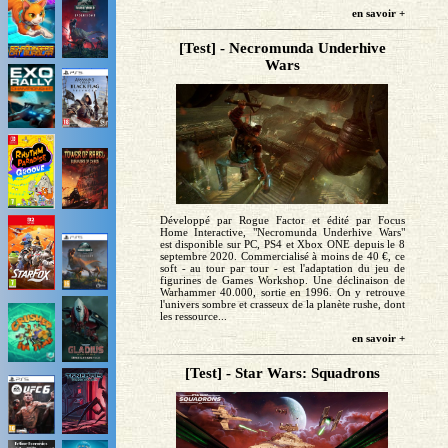
en savoir +
[Test] - Necromunda Underhive
Wars
Développé par Rogue Factor et édité par Focus
Home Interactive, "Necromunda Underhive Wars"
est disponible sur PC, PS4 et Xbox ONE depuis le 8
septembre 2020. Commercialisé à moins de 40 €, ce
soft - au tour par tour - est l'adaptation du jeu de
figurines de Games Workshop. Une déclinaison de
Warhammer 40.000, sortie en 1996. On y retrouve
l'univers sombre et crasseux de la planète rushe, dont
les ressource...
en savoir +
[Test] - Star Wars: Squadrons