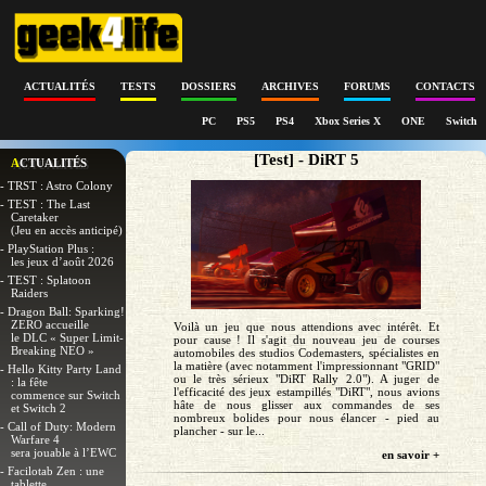
ACTUALITÉS
TESTS
DOSSIERS
ARCHIVES
FORUMS
CONTACTS
PC
PS5
PS4
Xbox Series X
ONE
Switch
[Test] - DiRT 5
ACTUALITÉS
- TRST : Astro Colony
- TEST : The Last
Caretaker
(Jeu en accès anticipé)
- PlayStation Plus :
les jeux d’août 2026
- TEST : Splatoon
Raiders
- Dragon Ball: Sparking!
ZERO accueille
Voilà un jeu que nous attendions avec intérêt. Et
le DLC « Super Limit-
pour cause ! Il s'agit du nouveau jeu de courses
Breaking NEO »
automobiles des studios Codemasters, spécialistes en
la matière (avec notamment l'impressionnant "GRID"
- Hello Kitty Party Land
ou le très sérieux "DiRT Rally 2.0"). A juger de
: la fête
l'efficacité des jeux estampillés "DiRT", nous avions
commence sur Switch
hâte de nous glisser aux commandes de ses
et Switch 2
nombreux bolides pour nous élancer - pied au
- Call of Duty: Modern
plancher - sur le...
Warfare 4
sera jouable à l’EWC
en savoir +
- Facilotab Zen : une
tablette