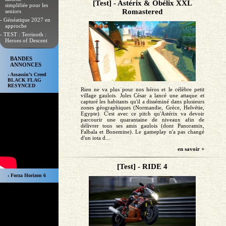
[Test] - Astérix & Obélix XXL
simplifiée pour les
Romastered
seniors
- Généatique 2027 en
approche
- TEST : Terrinoth :
Heroes of Descent
BANDES
ANNONCES
› Assassin’s Creed
BLACK FLAG
RESYNCED
Rien ne va plus pour nos héros et le célèbre petit
village gaulois. Jules César a lancé une attaque et
capturé les habitants qu'il a disséminé dans plusieurs
zones géographiques (Normandie, Grèce, Helvétie,
Egypte). C'est avec ce pitch qu'Astérix va devoir
parcourir une quarantaine de niveaux afin de
délivrer tous ses amis gaulois (dont Panoramix,
Falbala et Bonemine). Le gameplay n'a pas changé
d'un iota d...
en savoir +
[Test] - RIDE 4
› Forza Horizon 6