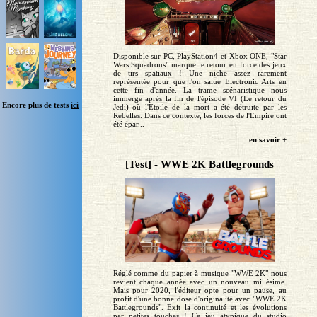
Disponible sur PC, PlayStation4 et Xbox ONE, "Star
Wars Squadrons" marque le retour en force des jeux
de tirs spatiaux ! Une niche assez rarement
représentée pour que l'on salue Electronic Arts en
cette fin d'année. La trame scénaristique nous
immerge après la fin de l'épisode VI (Le retour du
Encore plus de tests
ici
Jedi) où l'Etoile de la mort a été détruite par les
Rebelles. Dans ce contexte, les forces de l'Empire ont
été épar...
en savoir +
[Test] - WWE 2K Battlegrounds
Réglé comme du papier à musique "WWE 2K" nous
revient chaque année avec un nouveau millésime.
Mais pour 2020, l'éditeur opte pour un pause, au
profit d'une bonne dose d'originalité avec "WWE 2K
Battlegrounds". Exit la continuité et les évolutions
par petites touches ! Ce jeu atypique du studio