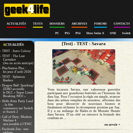
ACTUALITÉS
TESTS
DOSSIERS
ARCHIVES
FORUMS
CONTACTS
PC
PS5
PS4
Xbox Series X
ONE
Switch
[Test] - TEST : Savara
ACTUALITÉS
- TRST : Astro Colony
- TEST : The Last
Caretaker
(Jeu en accès anticipé)
- PlayStation Plus :
les jeux d’août 2026
- TEST : Splatoon
Raiders
- Dragon Ball: Sparking!
ZERO accueille
Vous incarnez Savara, une valeureuse guerrière
le DLC « Super Limit-
participant aux grandioses festivités en l’honneur du
Breaking NEO »
dieu Iop. Pour l’occasion la règle est simple, avancer
dans des arènes remplies de monstres, affrontez des
- Hello Kitty Party Land
boss pour découvrir de nouveaux biomes et
: la fête
finalement réclamez la récompense promise par Iop.
commence sur Switch
Il y a un mélange de Hades et de Monster Hunter
et Switch 2
dans Savara. D’un côté on retrouve la formule des
- Call of Duty: Modern
combats en ...
Warfare 4
sera jouable à l’EWC
en savoir +
- Facilotab Zen : une
tablette