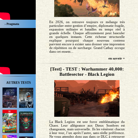
En 2026, on retrouve toujours ce mélange très
› Pragmata
particulier entre gestion d’empire, diplomatie fragile,
expansion militaire et batailles en temps réel à
grande échelle. Chaque affrontement peut basculer
en quelques instants. Cette richesse structurelle
explique pourquoi chaque nouveau contenu
parvient encore à exister sans donner une impression
de répétition ou de surcharge. Grand Cathay occupe
dans cet ensem...
en savoir +
[Test] - TEST : Warhammer 40,000:
Battlesector - Black Legion
AUTRES TESTS
La Black Legion est une force emblématique du
Chaos. Leur allégeance aux Dieux Sombres est
changeante, mais universelle. Ils les vénèrent chacun
à leur tour, l’un après l’autre, sans réelle préférence.
Ne vous attendez donc pas dans ce DLC à retrouver