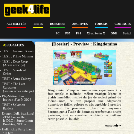
ACTUALITÉS
TESTS
DOSSIERS
ARCHIVES
FORUMS
CONTACTS
PC
PS5
PS4
Xbox Series X
ONE
Switch
[Dossier] - Preview : Kingdomino
ACTUALITÉS
- TEST : Ground Branch
- TEST : Prime Monster
- TEST : Deep Corp
(Accès anticipé)
- TEST : Shards of
Order
- TRST : Astro Colony
- TEST : The Last
Caretaker
Kingdomino s’impose comme une expérience à la
(Jeu en accès anticipé)
fois simple et raffinée, mêlant stratégie légère et
- PlayStation Plus :
plaisir immédiat. Inspiré du jeu de société primé du
les jeux d’août 2026
même nom, ce titre propose une adaptation
numérique fidèle, colorée et très agréable à prendre
- TEST : Splatoon
en main. Sa promesse : bâtir un royaume
Raiders
harmonieux à l’aide de dominos représentant divers
- Dragon Ball: Sparking!
paysages, tout en cherchant à obtenir le meilleur
ZERO accueille
score possible. Jouable...
le DLC « Super Limit-
Breaking NEO »
en savoir +
- Hello Kitty Party Land
: la fête