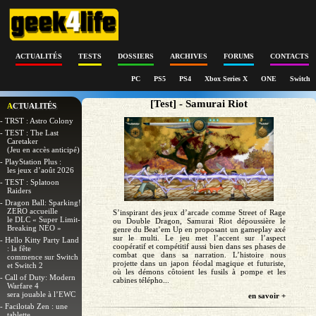
ACTUALITÉS
TESTS
DOSSIERS
ARCHIVES
FORUMS
CONTACTS
PC
PS5
PS4
Xbox Series X
ONE
Switch
[Test] - Samurai Riot
ACTUALITÉS
- TRST : Astro Colony
- TEST : The Last
Caretaker
(Jeu en accès anticipé)
- PlayStation Plus :
les jeux d’août 2026
- TEST : Splatoon
Raiders
- Dragon Ball: Sparking!
ZERO accueille
S’inspirant des jeux d’arcade comme Street of Rage
le DLC « Super Limit-
ou Double Dragon, Samurai Riot dépoussière le
Breaking NEO »
genre du Beat’em Up en proposant un gameplay axé
sur le multi. Le jeu met l’accent sur l’aspect
- Hello Kitty Party Land
coopératif et compétitif aussi bien dans ses phases de
: la fête
combat que dans sa narration. L’histoire nous
commence sur Switch
projette dans un japon féodal magique et futuriste,
et Switch 2
où les démons côtoient les fusils à pompe et les
- Call of Duty: Modern
cabines télépho...
Warfare 4
sera jouable à l’EWC
en savoir +
- Facilotab Zen : une
tablette