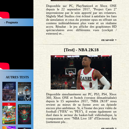
Disponible sur PC, PlayStation4 et Xbox ONE
depuis le 22 septembre 2017, "Project Cars 2"
impressionne par le soin apporté par ses créateurs.
Slightly Mad Studios s'est échiné à satisfaire les fans
de simulation et ceux du premier opus en offrant un
› Pragmata
contenu indéniablement plus vaste et un réalisme
accru. Résultat : le jeu affiche des graphismes HD
spéctaculaires avec différentes vues (cockpit /
externes) et...
en savoir +
[Test] - NBA 2K18
AUTRES TESTS
Disponible simultanément sur PC, PS3, PS4, Xbox
360, Xbox ONE et Switch (version dématérialisée)
depuis le 15 septembre 2017, "NBA 2K18" nous
revient au mieux de sa forme avec un épisode
encore plus ambitieux. Si, à l'instar des jeux vidéo de
football ("FIFA" vs "PES"), il existe également un
duel dans le secteur du basket-ball vidéoludique, la
comparaison avec "NBA Live 18" d'Electronic Arts
(nettement plu...
en savoir +