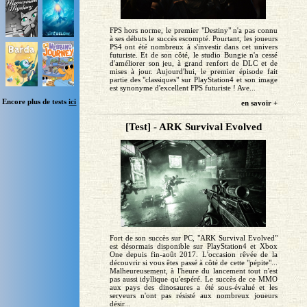
FPS hors norme, le premier "Destiny" n'a pas connu
à ses débuts le succès escompté. Pourtant, les joueurs
PS4 ont été nombreux à s'investir dans cet univers
futuriste. Et de son côté, le studio Bungie n'a cessé
d'améliorer son jeu, à grand renfort de DLC et de
mises à jour. Aujourd'hui, le premier épisode fait
partie des "classiques" sur PlayStation4 et son image
est synonyme d'excellent FPS futuriste ! Ave...
Encore plus de tests
ici
en savoir +
[Test] - ARK Survival Evolved
Fort de son succès sur PC, "ARK Survival Evolved"
est désormais disponible sur PlayStation4 et Xbox
One depuis fin-août 2017. L'occasion rêvée de la
découvrir si vous êtes passé à côté de cette "pépite"...
Malheureusement, à l'heure du lancement tout n'est
pas aussi idyllique qu'espéré. Le succès de ce MMO
aux pays des dinosaures a été sous-évalué et les
serveurs n'ont pas résisté aux nombreux joueurs
désir...