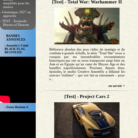
[Test] - Total War: Warhammer II
simplifiée pour les
seniors
- Généatique 2027 en
approche
- TEST : Terrinoth :
Heroes of Descent
BANDES
ANNONCES
› Assassin’s Creed
BLACK FLAG
Référence absolue des jeux vidéo de stratégie et de
RESYNCED
combats à grande échelle, la série "Total War" nous a
conquis par ses innombrables reconstitutions
historiques qui ont su nous transporter aussi bien en
Asie et en Egypte qu’au cœur du Moyen Âge et des
batailles napoléoniennes. Pourtant, depuis deux
épisodes, le studio Creative Assembly a délaissé les
univers "réalistes" - qui ont fait sa renommée - pour
s...
en savoir +
[Test] - Project Cars 2
› Forza Horizon 6