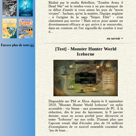
Réalisé par le studio Rebellion, "Zombie Army 4
Dead War" est le rendez-vous à ne pas manquer de
ce début d'année si vous aimez les jeux de "morts
vivants".. Sachant, qu'en la matière, l'équipe anglaise
- à l'origine de la saga "Sniper Elite" - n'est
clairement pas novice ! Mais est-ce pour autant un
divertissement efficace et qui arrive à se renouveler,
dans un contexte où l'on zigouille du zombie à tour
d...
en savoir +
Encore plus de tests
ici
[Test] - Monster Hunter World
Iceborne
Disponible sur PS4 et Xbox depuis le 6 septembre
2019, "Monster Hunter World Iceborne" est enfin
accessible - via Steam - aux possesseurs de PC. À la
rédaction, dès le jour du lancement, le 9 janvier
dernier, nous en avons profité pour découvrir et
tester "Iceborne" sur nos ordis. D'autant plus que
Capcom venait déjà d'écouler plus de 14 millions
d'exemplaires de ce nouvel ensemble constitué du
"jeu de base...