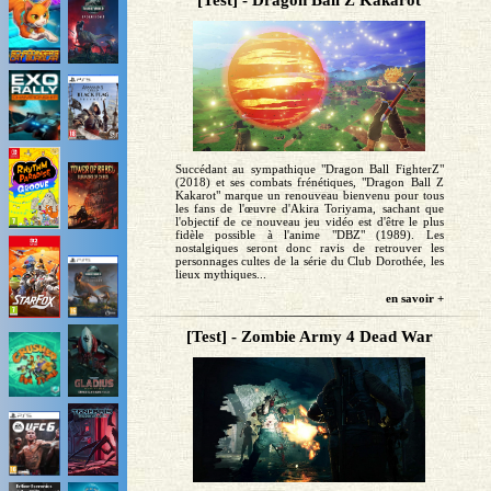
[Test] - Dragon Ball Z Kakarot
Succédant au sympathique "Dragon Ball FighterZ"
(2018) et ses combats frénétiques, "Dragon Ball Z
Kakarot" marque un renouveau bienvenu pour tous
les fans de l'œuvre d'Akira Toriyama, sachant que
l'objectif de ce nouveau jeu vidéo est d'être le plus
fidèle possible à l'anime "DBZ" (1989). Les
nostalgiques seront donc ravis de retrouver les
personnages cultes de la série du Club Dorothée, les
lieux mythiques...
en savoir +
[Test] - Zombie Army 4 Dead War