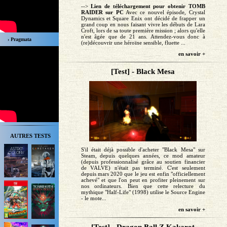
-->
Lien de téléchargement pour obtenir TOMB
RAIDER sur PC
Avec ce nouvel épisode, Crystal
Dynamics et Square Enix ont décidé de frapper un
grand coup en nous faisant vivre les débuts de Lara
Croft, lors de sa toute première mission ; alors qu'elle
n'est âgée que de 21 ans. Attendez-vous donc à
› Pragmata
(re)découvrir une héroïne sensible, fluette ...
en savoir +
[Test] - Black Mesa
AUTRES TESTS
S'il était déjà possible d'acheter "Black Mesa" sur
Steam, depuis quelques années, ce mod amateur
(depuis professionnalisé grâce au soutien financier
de VALVE) n'était pas terminé. C'est seulement
depuis mars 2020 que le jeu est enfin "officiellement
achevé" et que l'on peut en profiter pleinement sur
nos ordinateurs. Bien que cette relecture du
mythique "Half-Life" (1998) utilise le Source Engine
- le mote...
en savoir +