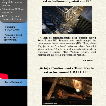
est actuellement gratuit sur PC
simplifiée pour les
seniors
- Généatique 2027 en
approche
- TEST : Terrinoth :
Heroes of Descent
BANDES
ANNONCES
› Assassin’s Creed
-->
Lien de téléchargement pour obtenir World
BLACK FLAG
RESYNCED
War Z sur PC
Toujours très prisés malgré les
nombreuses déclinaisons récentes (BD, films, série-
TV, jeux), les "zombies" reviennent dans l'actualité
vidéo ludique ! Après de multiples adaptations de la
franchise à succès "The Walking Dead", c'est
maintenant avec celle du roman de Max B...
en savoir +
[Actu] - Confinement - Tomb Raider
est actuellement GRATUIT !!
› Forza Horizon 6