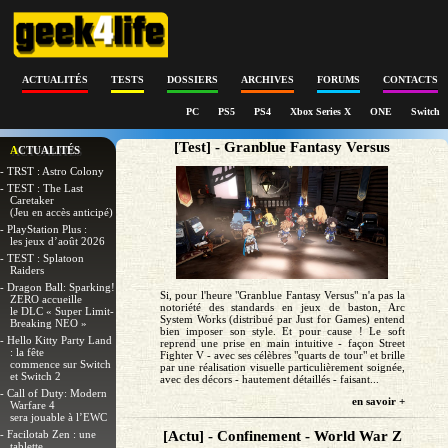
ACTUALITÉS
TESTS
DOSSIERS
ARCHIVES
FORUMS
CONTACTS
PC
PS5
PS4
Xbox Series X
ONE
Switch
[Test] - Granblue Fantasy Versus
ACTUALITÉS
- TRST : Astro Colony
- TEST : The Last
Caretaker
(Jeu en accès anticipé)
- PlayStation Plus :
les jeux d’août 2026
- TEST : Splatoon
Raiders
- Dragon Ball: Sparking!
Si, pour l'heure "Granblue Fantasy Versus" n'a pas la
ZERO accueille
notoriété des standards en jeux de baston, Arc
le DLC « Super Limit-
System Works (distribué par Just for Games) entend
Breaking NEO »
bien imposer son style. Et pour cause ! Le soft
- Hello Kitty Party Land
reprend une prise en main intuitive - façon Street
: la fête
Fighter V - avec ses célèbres "quarts de tour" et brille
commence sur Switch
par une réalisation visuelle particulièrement soignée,
et Switch 2
avec des décors - hautement détaillés - faisant...
- Call of Duty: Modern
en savoir +
Warfare 4
sera jouable à l’EWC
- Facilotab Zen : une
[Actu] - Confinement - World War Z
tablette