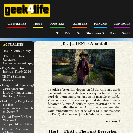
ACTUALITÉS
TESTS
DOSSIERS
ARCHIVES
FORUMS
CONTACTS
PC
PS5
PS4
Xbox Series X
ONE
Switch
[Test] - TEST : Atomfall
ACTUALITÉS
- TRST : Astro Colony
- TEST : The Last
Caretaker
(Jeu en accès anticipé)
- PlayStation Plus :
les jeux d’août 2026
- TEST : Splatoon
Raiders
- Dragon Ball: Sparking!
ZERO accueille
Le ptich d’Atomfall débute en 1965, cinq ans après
le DLC « Super Limit-
l’accident nucléaire de Windscale qui a transformé le
Breaking NEO »
nord de l’Angleterre en une zone irradiée et isolée.
Vous incarnez un ancien journaliste, déterminé à
- Hello Kitty Party Land
découvrir la vérité derrière cette catastrophe et les
: la fête
secrets qu’elle dissimule. Au fil de votre enquête,
commence sur Switch
vous rencontrerez des survivants (aux motivations
et Switch 2
variées !), des factions (aux idéologies opposé...
- Call of Duty: Modern
Warfare 4
en savoir +
sera jouable à l’EWC
- Facilotab Zen : une
[Test] - TEST : The First Berserker:
tablette