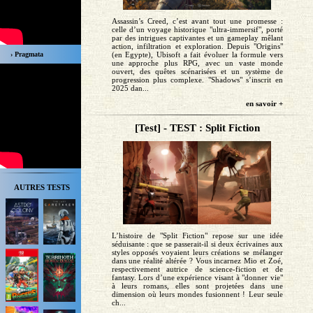
Assassin’s Creed, c’est avant tout une promesse :
celle d’un voyage historique "ultra-immersif", porté
par des intrigues captivantes et un gameplay mêlant
action, infiltration et exploration. Depuis "Origins"
› Pragmata
(en Egypte), Ubisoft a fait évoluer la formule vers
une approche plus RPG, avec un vaste monde
ouvert, des quêtes scénarisées et un système de
progression plus complexe. "Shadows" s’inscrit en
2025 dan...
en savoir +
[Test] - TEST : Split Fiction
AUTRES TESTS
L’histoire de "Split Fiction" repose sur une idée
séduisante : que se passerait-il si deux écrivaines aux
styles opposés voyaient leurs créations se mélanger
dans une réalité altérée ? Vous incarnez Mio et Zoé,
respectivement autrice de science-fiction et de
fantasy. Lors d’une expérience visant à "donner vie"
à leurs romans, elles sont projetées dans une
dimension où leurs mondes fusionnent ! Leur seule
ch...