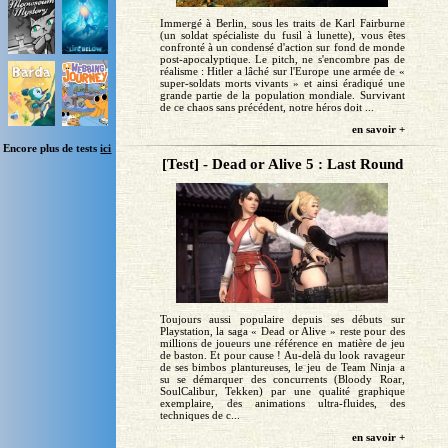
Immergé à Berlin, sous les traits de Karl Fairburne
(un soldat spécialiste du fusil à lunette), vous êtes
confronté à un condensé d'action sur fond de monde
post-apocalyptique. Le pitch, ne s'encombre pas de
réalisme : Hitler a lâché sur l'Europe une armée de «
super-soldats morts vivants » et ainsi éradiqué une
grande partie de la population mondiale. Survivant
de ce chaos sans précédent, notre héros doit ...
en savoir +
Encore plus de tests
ici
[Test] - Dead or Alive 5 : Last Round
Toujours aussi populaire depuis ses débuts sur
Playstation, la saga « Dead or Alive » reste pour des
millions de joueurs une référence en matière de jeu
de baston. Et pour cause ! Au-delà du look ravageur
de ses bimbos plantureuses, le jeu de Team Ninja a
su se démarquer des concurrents (Bloody Roar,
SoulCalibur, Tekken) par une qualité graphique
exemplaire, des animations ultra-fluides, des
techniques de c...
en savoir +