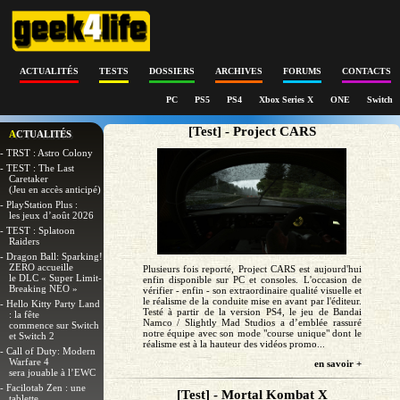
ACTUALITÉS
TESTS
DOSSIERS
ARCHIVES
FORUMS
CONTACTS
PC
PS5
PS4
Xbox Series X
ONE
Switch
[Test] - Project CARS
ACTUALITÉS
- TRST : Astro Colony
- TEST : The Last
Caretaker
(Jeu en accès anticipé)
- PlayStation Plus :
les jeux d’août 2026
- TEST : Splatoon
Raiders
- Dragon Ball: Sparking!
ZERO accueille
Plusieurs fois reporté, Project CARS est aujourd'hui
le DLC « Super Limit-
enfin disponible sur PC et consoles. L'occasion de
Breaking NEO »
vérifier - enfin - son extraordinaire qualité visuelle et
le réalisme de la conduite mise en avant par l'éditeur.
- Hello Kitty Party Land
Testé à partir de la version PS4, le jeu de Bandai
: la fête
Namco / Slightly Mad Studios a d’emblée rassuré
commence sur Switch
notre équipe avec son mode "course unique" dont le
et Switch 2
réalisme est à la hauteur des vidéos promo...
- Call of Duty: Modern
Warfare 4
en savoir +
sera jouable à l’EWC
- Facilotab Zen : une
[Test] - Mortal Kombat X
tablette