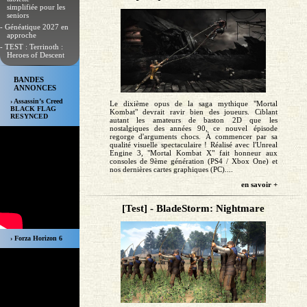
simplifiée pour les
seniors
- Généatique 2027 en
approche
- TEST : Terrinoth :
Heroes of Descent
BANDES
ANNONCES
› Assassin’s Creed
Le dixième opus de la saga mythique "Mortal
BLACK FLAG
Kombat" devrait ravir bien des joueurs. Ciblant
RESYNCED
autant les amateurs de baston 2D que les
nostalgiques des années 90, ce nouvel épisode
regorge d'arguments chocs. À commencer par sa
qualité visuelle spectaculaire ! Réalisé avec l'Unreal
Engine 3, "Mortal Kombat X" fait honneur aux
consoles de 9ème génération (PS4 / Xbox One) et
nos dernières cartes graphiques (PC)....
en savoir +
[Test] - BladeStorm: Nightmare
› Forza Horizon 6