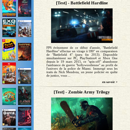
[Test] - Battlefield Hardline
FPS évènement de ce début d'année, "Battlefield
Hardline" effectue un virage à 180° en comparaison
de "Battlefield 4" (paru fin 2013). Disponible
simultanément sur PC, PlayStation4 et Xbox One
depuis le 19 mars 2015, ce "spin-off" abandonne
l'ambiance de guerre "hollywoodienne" au profit de
l'univers de la police de Miami. Immergé sous les
traits de Nick Mendoza, un jeune policier en quête
de justice, vous ...
en savoir +
[Test] - Zombie Army Trilogy