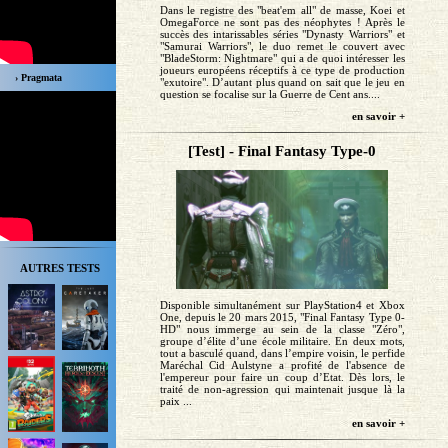
Dans le registre des "beat'em all" de masse, Koei et
OmegaForce ne sont pas des néophytes ! Après le
succès des intarissables séries "Dynasty Warriors" et
"Samurai Warriors", le duo remet le couvert avec
"BladeStorm: Nightmare" qui a de quoi intéresser les
joueurs européens réceptifs à ce type de production
› Pragmata
"exutoire". D’autant plus quand on sait que le jeu en
question se focalise sur la Guerre de Cent ans....
en savoir +
[Test] - Final Fantasy Type-0
AUTRES TESTS
Disponible simultanément sur PlayStation4 et Xbox
One, depuis le 20 mars 2015, "Final Fantasy Type 0-
HD" nous immerge au sein de la classe "Zéro",
groupe d’élite d’une école militaire. En deux mots,
tout a basculé quand, dans l’empire voisin, le perfide
Maréchal Cid Aulstyne a profité de l'absence de
l'empereur pour faire un coup d’Etat. Dès lors, le
traité de non-agression qui maintenait jusque là la
paix ...
en savoir +