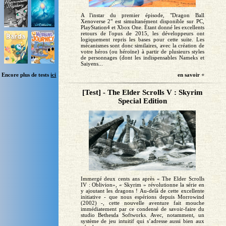
A l'instar du premier épisode, "Dragon Ball
Xenoverse 2" est simultanément disponible sur PC,
PlayStation4 et Xbox One. Étant donné les excellents
retours de l'opus de 2015, les développeurs ont
logiquement repris les bases pour cette suite. Les
mécanismes sont donc similaires, avec la création de
votre héros (ou héroïne) à partir de plusieurs styles
de personnages (dont les indispensables Nameks et
Saiyens...
en savoir +
Encore plus de tests
ici
[Test] - The Elder Scrolls V : Skyrim
Special Edition
Immergé deux cents ans après « The Elder Scrolls
IV : Oblivion», « Skyrim » révolutionne la série en
y ajoutant les dragons ! Au-delà de cette excellente
initiative - que nous espérions depuis Morrowind
(2002) -, cette nouvelle aventure fait mouche
immédiatement par ce condensé de savoir-faire du
studio Bethesda Softworks. Avec, notamment, un
système de jeu intuitif qui s’adresse aussi bien aux