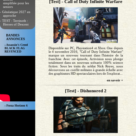
[Test] - Call of Duty Infinite Warfare
simplifiée pour les
seniors
- Généatique 2027 en
approche
- TEST : Terrinoth :
Heroes of Descent
BANDES
ANNONCES
› Assassin’s Creed
Disponible sur PC, Playstation4 et Xbox One depuis
BLACK FLAG
le 4 novembre 2016, "Call of Duty Infinite Warfare"
RESYNCED
marque un nouveau tournant dans l'histoire de la
franchise. Avec cet épisode, Activision nous plonge
totalement dans un nouveau scénario 100% science
fiction. Sous les traits du soldat Nick Reyes, nous
découvrons un conflit militaire à grande échelle avec
des graphismes HD spectaculaires lors de l'explorat...
en savoir +
[Test] - Dishonored 2
› Forza Horizon 6