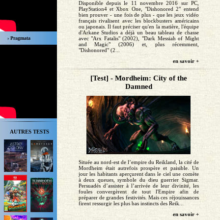
Disponible depuis le 11 novembre 2016 sur PC,
PlayStation4 et Xbox One, "Dishonored 2" entend
bien prouver - une fois de plus - que les jeux vidéo
français rivalisent avec les blockbusters américains
ou japonais. Il faut préciser qu'en la matière, l'équipe
d'Arkane Studios a déjà un beau tableau de chasse
avec "Arx Fatalis" (2002), "Dark Messiah of Might
› Pragmata
and Magic" (2006) et, plus récemment,
"Dishonored" (2...
en savoir +
[Test] - Mordheim: City of the
Damned
AUTRES TESTS
Située au nord-est de l’empire du Reikland, la cité de
Mordheim était autrefois prospère et paisible. Un
jour les habitants aperçurent dans le ciel une comète
à deux queues, symbole du dieu guerrier Sigmar.
Persuadés d’assister à l’arrivée de leur divinité, les
foules convergèrent de tout l'Empire afin de
préparer de grandes festivités. Mais ces réjouissances
firent ressurgir les plus bas instincts des Reik...
en savoir +