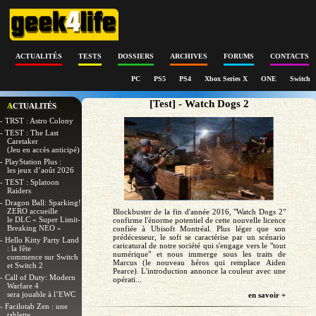
ACTUALITÉS
TESTS
DOSSIERS
ARCHIVES
FORUMS
CONTACTS
PC
PS5
PS4
Xbox Series X
ONE
Switch
[Test] - Watch Dogs 2
ACTUALITÉS
- TRST : Astro Colony
- TEST : The Last
Caretaker
(Jeu en accès anticipé)
- PlayStation Plus :
les jeux d’août 2026
- TEST : Splatoon
Raiders
- Dragon Ball: Sparking!
ZERO accueille
Blockbuster de la fin d'année 2016, "Watch Dogs 2"
le DLC « Super Limit-
confirme l'énorme potentiel de cette nouvelle licence
Breaking NEO »
confiée à Ubisoft Montréal. Plus léger que son
prédécesseur, le soft se caractérise par un scénario
- Hello Kitty Party Land
caricatural de notre société qui s'engage vers le "tout
: la fête
numérique" et nous immerge sous les traits de
commence sur Switch
Marcus (le nouveau héros qui remplace Aiden
et Switch 2
Pearce). L'introduction annonce la couleur avec une
- Call of Duty: Modern
opérati...
Warfare 4
sera jouable à l’EWC
en savoir +
- Facilotab Zen : une
tablette