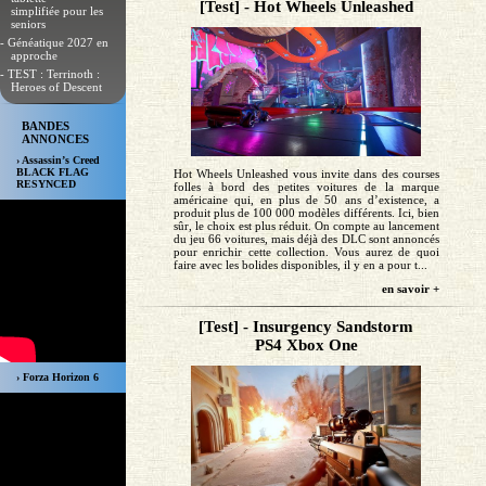
[Test] - Hot Wheels Unleashed
simplifiée pour les
seniors
- Généatique 2027 en
approche
- TEST : Terrinoth :
Heroes of Descent
BANDES
ANNONCES
› Assassin’s Creed
BLACK FLAG
Hot Wheels Unleashed vous invite dans des courses
RESYNCED
folles à bord des petites voitures de la marque
américaine qui, en plus de 50 ans d’existence, a
produit plus de 100 000 modèles différents. Ici, bien
sûr, le choix est plus réduit. On compte au lancement
du jeu 66 voitures, mais déjà des DLC sont annoncés
pour enrichir cette collection. Vous aurez de quoi
faire avec les bolides disponibles, il y en a pour t...
en savoir +
[Test] - Insurgency Sandstorm
PS4 Xbox One
› Forza Horizon 6