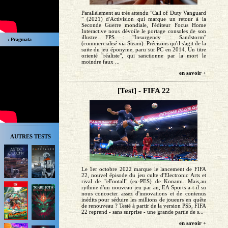
Parallèlement au très attendu "Call of Duty Vanguard
" (2021) d'Activision qui marque un retour à la
Seconde Guerre mondiale, l'éditeur Focus Home
Interactive nous dévoile le portage consoles de son
illustre FPS : "Insurgency : Sandstorm"
› Pragmata
(commercialisé via Steam). Précisons qu'il s'agit de la
suite du jeu éponyme, paru sur PC en 2014. Un titre
orienté "réaliste", qui sanctionne par la mort le
moindre faux ...
en savoir +
[Test] - FIFA 22
AUTRES TESTS
Le 1er octobre 2022 marque le lancement de FIFA
22, nouvel épisode du jeu culte d'Electronic Arts et
rival de "eFootall" (ex-PES) de Konami. Mais,au
rythme d'un nouveau jeu par an, EA Sports a-t-il su
nous concocter assez d'innovations et de contenus
inédits pour séduire les millions de joueurs en quête
de renouveau ? Testé à partir de la version PS5, FIFA
22 reprend - sans surprise - une grande partie de s...
en savoir +