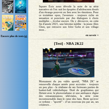
Square Exix nous dévoile la suite de sa série
narrative où l'on suit les épopées d'adolescents doués
d'un étrange pouvoir en lien avec les émotions. Pour
ce troisième opus, l'aventure - toujours riche en
sensation et ponctuée par des dialogues à choix
multiples -, évolue encore. On y découvre, en cette
fin d'année 2021, une héroïne inédite : la jeune Alex
Chen, qui retrouve son frère Gobe et son village
mon...
en savoir +
Encore plus de tests
ici
[Test] - NBA 2K22
Monument du jeu vidéo sportif, "NBA 2K" se
renouvelle chaque année pour accroitre - toujours
un peu plus - le réalisme de ses furieuses parties de
basket-ball vidéoludique. Doté de graphismes qui
flirtent avec le photoréalisme et une ambiance digne
des retransmissions télévisées, la série reste
incontournable dans le cœur des fans. Reste qu'avec
ce rythme - "sportif" - d’un nouveau jeu par an, ses
créateurs...