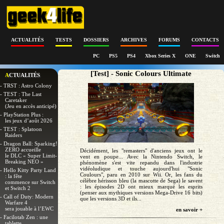
ACTUALITÉS
TESTS
DOSSIERS
ARCHIVES
FORUMS
CONTACTS
PC
PS5
PS4
Xbox Series X
ONE
Switch
[Test] - Sonic Colours Ultimate
ACTUALITÉS
- TRST : Astro Colony
- TEST : The Last
Caretaker
(Jeu en accès anticipé)
- PlayStation Plus :
les jeux d’août 2026
- TEST : Splatoon
Raiders
- Dragon Ball: Sparking!
ZERO accueille
Décidément, les "remasters" d'anciens jeux ont le
le DLC « Super Limit-
vent en poupe... Avec la Nintendo Switch, le
Breaking NEO »
phénomène s'est vite repandu dans l'industrie
vidéoludique et touche aujourd'hui "Sonic
- Hello Kitty Party Land
Coulours", paru en 2010 sur Wii. Or, les fans du
: la fête
célèbre hérisson bleu (la mascotte de Sega) le savent
commence sur Switch
: les épisodes 2D ont mieux marqué les esprits
et Switch 2
(penser aux mythiques versions Mega-Drive 16 bits)
- Call of Duty: Modern
que les versions 3D et ils...
Warfare 4
sera jouable à l’EWC
en savoir +
- Facilotab Zen : une
tablette