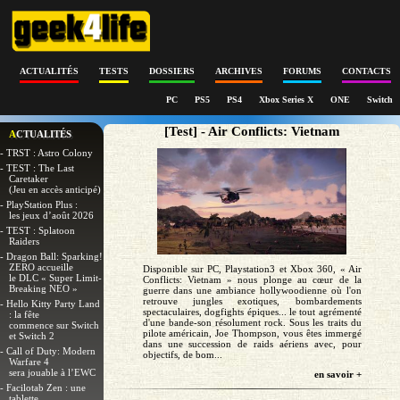
ACTUALITÉS
TESTS
DOSSIERS
ARCHIVES
FORUMS
CONTACTS
PC
PS5
PS4
Xbox Series X
ONE
Switch
[Test] - Air Conflicts: Vietnam
ACTUALITÉS
- TRST : Astro Colony
- TEST : The Last
Caretaker
(Jeu en accès anticipé)
- PlayStation Plus :
les jeux d’août 2026
- TEST : Splatoon
Raiders
- Dragon Ball: Sparking!
ZERO accueille
Disponible sur PC, Playstation3 et Xbox 360, « Air
le DLC « Super Limit-
Conflicts: Vietnam » nous plonge au cœur de la
Breaking NEO »
guerre dans une ambiance hollywoodienne où l'on
retrouve jungles exotiques, bombardements
- Hello Kitty Party Land
spectaculaires, dogfights épiques... le tout agrémenté
: la fête
d'une bande-son résolument rock. Sous les traits du
commence sur Switch
pilote américain, Joe Thompson, vous êtes immergé
et Switch 2
dans une succession de raids aériens avec, pour
- Call of Duty: Modern
objectifs, de bom...
Warfare 4
sera jouable à l’EWC
en savoir +
- Facilotab Zen : une
tablette