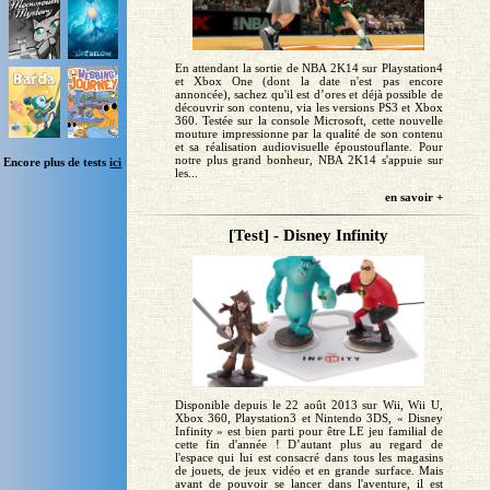
En attendant la sortie de NBA 2K14 sur Playstation4
et Xbox One (dont la date n'est pas encore
annoncée), sachez qu'il est d’ores et déjà possible de
découvrir son contenu, via les versions PS3 et Xbox
360. Testée sur la console Microsoft, cette nouvelle
mouture impressionne par la qualité de son contenu
et sa réalisation audiovisuelle époustouflante. Pour
notre plus grand bonheur, NBA 2K14 s'appuie sur
Encore plus de tests
ici
les...
en savoir +
[Test] - Disney Infinity
Disponible depuis le 22 août 2013 sur Wii, Wii U,
Xbox 360, Playstation3 et Nintendo 3DS, « Disney
Infinity » est bien parti pour être LE jeu familial de
cette fin d'année ! D’autant plus au regard de
l'espace qui lui est consacré dans tous les magasins
de jouets, de jeux vidéo et en grande surface. Mais
avant de pouvoir se lancer dans l'aventure, il est