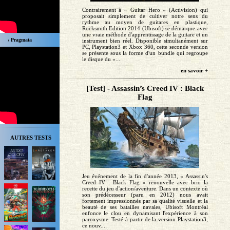
Contrairement à « Guitar Hero » (Activision) qui
proposait simplement de cultiver notre sens du
rythme au moyen de guitares en plastique,
Rocksmith Edition 2014 (Ubisoft) se démarque avec
une vraie méthode d'apprentissage de la guitare et un
› Pragmata
instrument bien réel. Disponible simultanément sur
PC, Playstation3 et Xbox 360, cette seconde version
se présente sous la forme d'un bundle qui regroupe
le disque du «...
en savoir +
[Test] - Assassin’s Creed IV : Black
Flag
AUTRES TESTS
Jeu événement de la fin d'année 2013, « Assassin's
Creed IV : Black Flag » renouvelle avec brio la
recette du jeu d'action/aventure. Dans un contexte où
son prédécesseur (paru en 2012) nous avait
fortement impressionnés par sa qualité visuelle et la
beauté de ses batailles navales, Ubisoft Montréal
enfonce le clou en dynamisant l'expérience à son
paroxysme. Testé à partir de la version Playstation3,
ce nouv...