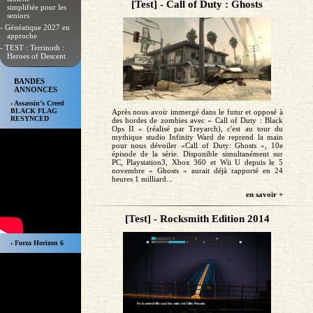
[Test] - Call of Duty : Ghosts
simplifiée pour les
seniors
- Généatique 2027 en
approche
- TEST : Terrinoth :
Heroes of Descent
BANDES
ANNONCES
› Assassin’s Creed
BLACK FLAG
Après nous avoir immergé dans le futur et opposé à
RESYNCED
des hordes de zombies avec « Call of Duty : Black
Ops II » (réalisé par Treyarch), c'est au tour du
mythique studio Infinity Ward de reprend la main
pour nous dévoiler «Call of Duty: Ghosts », 10e
épisode de la série. Disponible simultanément sur
PC, Playstation3, Xbox 360 et Wii U depuis le 5
novembre « Ghosts » aurait déjà rapporté en 24
heures 1 milliard...
en savoir +
[Test] - Rocksmith Edition 2014
› Forza Horizon 6