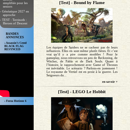
[Test] - Bound by Flame
simplifiée pour les
seniors
- Généatique 2027 en
approche
- TEST : Terrinoth :
Heroes of Descent
BANDES
ANNONCES
› Assassin’s Creed
BLACK FLAG
Les équipes de Spiders ne se cachent pas de leurs
RESYNCED
influences. Elles en sont même plutôt fières. Et c’est
vrai qu’il y a pire comme modèles ! Pour le
gameplay, nous retrouvons un peu de Reckoning, de
Witcher, de Fable et de Dark Souls. Quant à
l’histoire, le rapprochement avec Game of Thrones
est inévitable. Le scénario ? Parlons-en justement !
Le royaume de Vertiel est en proie à la guerre. Les
Seigneurs du...
en savoir +
[Test] - LEGO Le Hobbit
› Forza Horizon 6