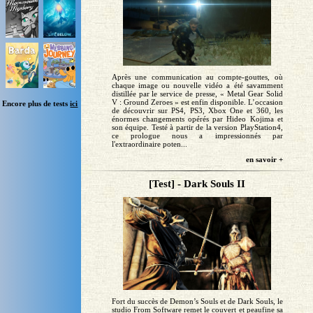
Après une communication au compte-gouttes, où
chaque image ou nouvelle vidéo a été savamment
distillée par le service de presse, « Metal Gear Solid
V : Ground Zeroes » est enfin disponible. L’occasion
Encore plus de tests
ici
de découvrir sur PS4, PS3, Xbox One et 360, les
énormes changements opérés par Hideo Kojima et
son équipe. Testé à partir de la version PlayStation4,
ce prologue nous a impressionnés par
l'extraordinaire poten...
en savoir +
[Test] - Dark Souls II
Fort du succès de Demon’s Souls et de Dark Souls, le
studio From Software remet le couvert et peaufine sa