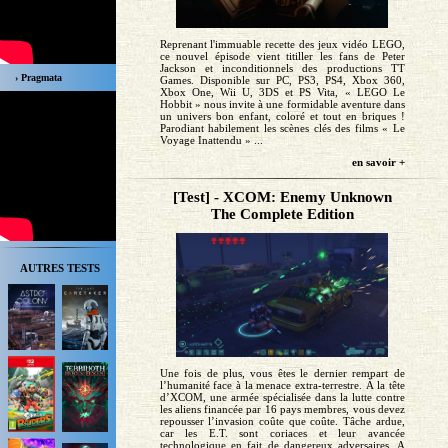
Reprenant l'immuable recette des jeux vidéo LEGO,
ce nouvel épisode vient titiller les fans de Peter
Jackson et inconditionnels des productions TT
› Pragmata
Games. Disponible sur PC, PS3, PS4, Xbox 360,
Xbox One, Wii U, 3DS et PS Vita, « LEGO Le
Hobbit » nous invite à une formidable aventure dans
un univers bon enfant, coloré et tout en briques !
Parodiant habilement les scènes clés des films « Le
Voyage Inattendu » ...
en savoir +
[Test] - XCOM: Enemy Unknown
The Complete Edition
AUTRES TESTS
Une fois de plus, vous êtes le dernier rempart de
l’humanité face à la menace extra-terrestre. À la tête
d’XCOM, une armée spécialisée dans la lutte contre
les aliens financée par 16 pays membres, vous devez
repousser l’invasion coûte que coûte. Tâche ardue,
car les E.T. sont coriaces et leur avancée
technologique en fait de dangereux adversaires. A