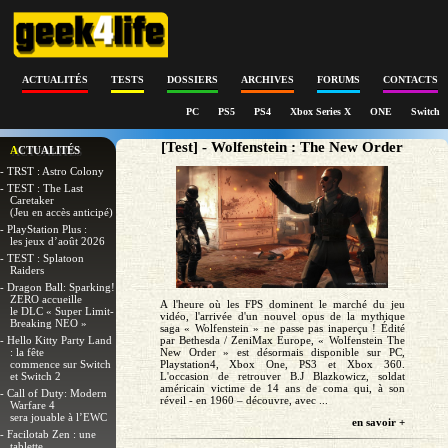
ACTUALITÉS
TESTS
DOSSIERS
ARCHIVES
FORUMS
CONTACTS
PC
PS5
PS4
Xbox Series X
ONE
Switch
[Test] - Wolfenstein : The New Order
ACTUALITÉS
- TRST : Astro Colony
- TEST : The Last
Caretaker
(Jeu en accès anticipé)
- PlayStation Plus :
les jeux d’août 2026
- TEST : Splatoon
Raiders
- Dragon Ball: Sparking!
ZERO accueille
A l'heure où les FPS dominent le marché du jeu
le DLC « Super Limit-
vidéo, l'arrivée d'un nouvel opus de la mythique
Breaking NEO »
saga « Wolfenstein » ne passe pas inaperçu ! Édité
par Bethesda / ZeniMax Europe, « Wolfenstein The
- Hello Kitty Party Land
New Order » est désormais disponible sur PC,
: la fête
Playstation4, Xbox One, PS3 et Xbox 360.
commence sur Switch
L'occasion de retrouver B.J Blazkowicz, soldat
et Switch 2
américain victime de 14 ans de coma qui, à son
- Call of Duty: Modern
réveil - en 1960 – découvre, avec ...
Warfare 4
sera jouable à l’EWC
en savoir +
- Facilotab Zen : une
tablette