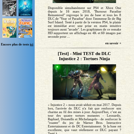
Disponible simultanément sur PS4 et Xbox One
depuis le 16 mars 2018, "Burnout Paradise
Remastered" regroupe le jeu de base et tous les 8
DLC de "Year of Paradise" dont l'immense île de Big
Surf Island. Testé à partir de la version PS4, le plaisir
est immédiat avec une prise en matin intuitive
toujours aussi "arcade". Les graphismes de ce remake
HD supportent un affichage en 4K et 60 images par
seconde pour ...
en savoir +
Encore plus de tests
ici
[Test] - Mini TEST du DLC
Injustice 2 : Tortues Ninja
« Injustice 2 » nous avait séduit en mai 2017. Depuis
lors, l'arrivée de DLC n'a fait que renforcer son
charme au fil des mises à jour. Aujourd'hui, c’est au
tour des quatre tortues mutantes - Leonardo,
Raphael, Donatello et Michelangelo - de renforcer le
"roaster" du jeu de Warner Bros. Interactive
Entertainment et de DC Entertainment. Si la base est
excellente, que vaut réellement ce DLC payant ?
Testé à...