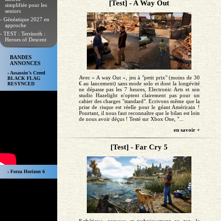
[Test] - A Way Out
simplifiée pour les
seniors
- Généatique 2027 en
approche
- TEST : Terrinoth :
Heroes of Descent
BANDES
ANNONCES
› Assassin’s Creed
Avec « A way Out », jeu à "petit prix" (moins de 30
BLACK FLAG
€ au lancement) sans mode solo et dont la longévité
RESYNCED
ne dépasse pas les 7 heures, Electronic Arts et son
studio Hazelight n'optent clairement pas pour un
cahier des charges "standard". Ecrivons même que la
prise de risque est réelle pour le géant Américain !
Pourtant, il nous faut reconnaître que le bilan est loin
de nous avoir déçus ! Testé sur Xbox One, "...
en savoir +
[Test] - Far Cry 5
› Forza Horizon 6