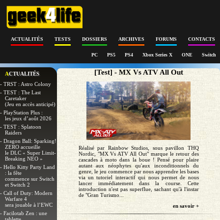
ACTUALITÉS
TESTS
DOSSIERS
ARCHIVES
FORUMS
CONTACTS
PC
PS5
PS4
Xbox Series X
ONE
Switch
[Test] - MX Vs ATV All Out
ACTUALITÉS
- TRST : Astro Colony
- TEST : The Last
Caretaker
(Jeu en accès anticipé)
- PlayStation Plus :
les jeux d’août 2026
- TEST : Splatoon
Raiders
- Dragon Ball: Sparking!
ZERO accueille
Réalisé par Rainbow Studios, sous pavillon THQ
le DLC « Super Limit-
Nordic, "MX Vs ATV All Out" marque le retour des
Breaking NEO »
cascades à moto dans la boue ! Pensé pour plaire
autant aux néophytes qu'aux inconditionnels du
- Hello Kitty Party Land
genre, le jeu commence par nous apprendre les bases
: la fête
via un tutoriel interactif qui nous permet de nous
commence sur Switch
lancer immédiatement dans la course. Cette
et Switch 2
introduction n'est pas superflue, sachant qu'à l'instar
- Call of Duty: Modern
de "Gran Turismo...
Warfare 4
sera jouable à l’EWC
en savoir +
- Facilotab Zen : une
tablette