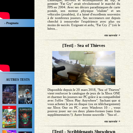
Esthétique, nerveux et techniquement au top, le
premier "Far Cry" avait révolutionné le marché du
FPS en 2004. Avec ses décors paradisiaques de carte
postale, son moteur physique "réaliste" et ses
véhicules (jouables), il a laissé d'excellents souvenirs
à de nombreux joueurs. Ses successeurs ont depuis
cherché à renouveler l'expérience avec plus ou
› Pragmata
moins de succès. Exigeant et ardu, "Far Cry 2" (où le
héros...
en savoir +
[Test] - Sea of Thieves
AUTRES TESTS
Disponible depuis le 20 mars 2018, "Sea of Thieves"
vient renforcer le catalogue de jeux de la Xbox ONE
et charmer les joueurs sur PC grâce à sa compatibilité
avec l'offre "Xbox Play Anywhere". Sachant que si
vous achetez le jeu en disque (ou en téléchargement)
sur Xbox One ou PC - avec Windows 10 - , vous
pouvez jouer sur ces deux plates-formes (sans frais
supplémentaires !). Autre bonne nouvelle : "Sea of...
en savoir +
[Test] - Scribblenauts Showdown