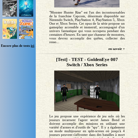
"Monster Hunter Rise" est l'un des incontournables
de la franchise Capcom, désormais disponible sur
Nintendo Switch, PlayStation 4, PlayStation 5, Xbox
One et Xbox Series. Cet opus de la série propose un
gameplay accessible et immersif, accompagné d'un
univers fantastique qui vous occupera pendant des
centaines d'heures. En tant que chasseur de monstres,
vous devrez accomplir des quêtes, collecter des
resso...
Encore plus de tests
ici
en savoir +
[Test] - TEST - GoldenEye 007
Switch / Xbox Series
Le jeu propose une expérience de jeu solo où les
joueurs incarnent l'agent secret James Bond et
doivent accomplir des missions en utilisant une
variété d'armes et d'outils de "spy". Il y a également
un mode multijoueur en split-screen où jusqu'à 4
joueurs peuvent s'affronter dans des batailles à mort