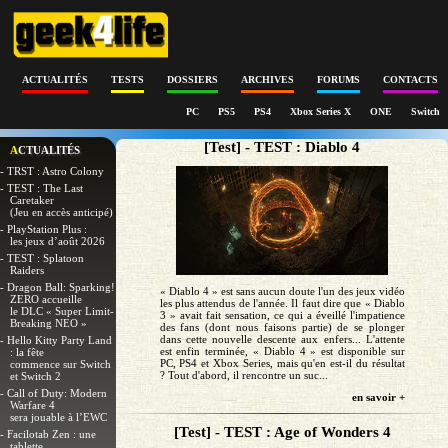
ACTUALITÉS
TESTS
DOSSIERS
ARCHIVES
FORUMS
CONTACTS
PC
PS5
PS4
Xbox Series X
ONE
Switch
[Test] - TEST : Diablo 4
ACTUALITÉS
- TRST : Astro Colony
- TEST : The Last
Caretaker
(Jeu en accès anticipé)
- PlayStation Plus :
les jeux d’août 2026
- TEST : Splatoon
Raiders
- Dragon Ball: Sparking!
« Diablo 4 » est sans aucun doute l'un des jeux vidéo
ZERO accueille
les plus attendus de l'année. Il faut dire que « Diablo
le DLC « Super Limit-
3 » avait fait sensation, ce qui a éveillé l'impatience
Breaking NEO »
des fans (dont nous faisons partie) de se plonger
dans cette nouvelle descente aux enfers... L'attente
- Hello Kitty Party Land
est enfin terminée, « Diablo 4 » est disponible sur
: la fête
PC, PS4 et Xbox Series, mais qu'en est-il du résultat
commence sur Switch
? Tout d'abord, il rencontre un suc...
et Switch 2
- Call of Duty: Modern
en savoir +
Warfare 4
sera jouable à l’EWC
[Test] - TEST : Age of Wonders 4
- Facilotab Zen : une
tablette