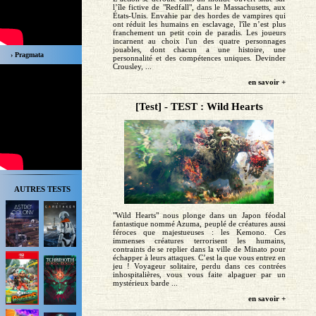
l’île fictive de "Redfall", dans le Massachusetts, aux
États-Unis. Envahie par des hordes de vampires qui
ont réduit les humains en esclavage, l'île n’est plus
franchement un petit coin de paradis. Les joueurs
incarnent au choix l'un des quatre personnages
jouables, dont chacun a une histoire, une
› Pragmata
personnalité et des compétences uniques. Devinder
Crousley, ...
en savoir +
[Test] - TEST : Wild Hearts
AUTRES TESTS
"Wild Hearts" nous plonge dans un Japon féodal
fantastique nommé Azuma, peuplé de créatures aussi
féroces que majestueuses : les Kemono. Ces
immenses créatures terrorisent les humains,
contraints de se replier dans la ville de Minato pour
échapper à leurs attaques. C’est la que vous entrez en
jeu ! Voyageur solitaire, perdu dans ces contrées
inhospitalières, vous vous faite alpaguer par un
mystérieux barde ...
en savoir +