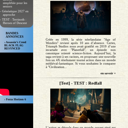
simplifiée pour les
seniors
- Généatique 2027 en
approche
- TEST : Terrinoth :
Heroes of Descent
BANDES
ANNONCES
Créée en 1999, la série néerlandaise "Age of
› Assassin’s Creed
Wonders" revient après 10 ans d’absence. Certes,
BLACK FLAG
Triumph Studios nous avait gratifié en 2019 d’une
RESYNCED
incartade avec "Planetfall", un épisode non
canonique orienté science-fiction. Aujourd’hui, la
saga revient à ses racines, en proposant une nouvelle
fois un 4X résolument tourné action dans un monde
médiéval-fantastique. Si vous souhaitez le comparer
à "Civilization...
en savoir +
[Test] - TEST : Redfall
› Forza Horizon 6
L’action se déroule dans un monde ouvert situé sur