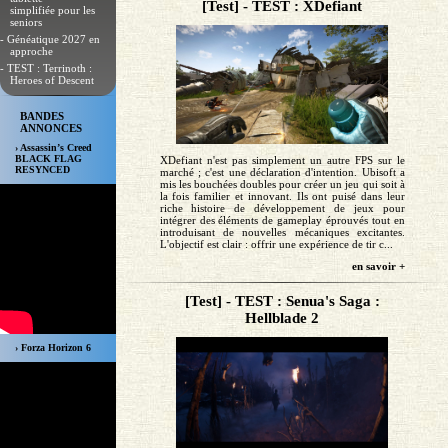
[Test] - TEST : XDefiant
simplifiée pour les
seniors
- Généatique 2027 en
approche
- TEST : Terrinoth :
Heroes of Descent
BANDES
ANNONCES
› Assassin’s Creed
BLACK FLAG
XDefiant n'est pas simplement un autre FPS sur le
RESYNCED
marché ; c'est une déclaration d'intention. Ubisoft a
mis les bouchées doubles pour créer un jeu qui soit à
la fois familier et innovant. Ils ont puisé dans leur
riche histoire de développement de jeux pour
intégrer des éléments de gameplay éprouvés tout en
introduisant de nouvelles mécaniques excitantes.
L'objectif est clair : offrir une expérience de tir c...
en savoir +
[Test] - TEST : Senua's Saga :
Hellblade 2
› Forza Horizon 6