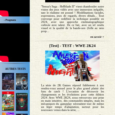
"Senua's Saga : Hellblade II" vient chambouler notre
vision des jeux vidéo avec une immersion inégalée,
tant le réalisme est poussé ! Modélisations faciales,
expressions, jeux de regards, divers détails... Tout
converge pour redéfinir la technique possible en
› Pragmata
2024, avec une approche cinématographique
cultivée avec talent. De ce fait, avec un tel rendu
visuel et la qualité de la bande-son (folle au sens
prop...
en savoir +
[Test] - TEST : WWE 2K24
AUTRES TESTS
La série de 2K Games répond fidèlement à son
rendez-vous annuel pour le plus grand plaisir des
fans de catch ! L'occasion de découvrir les
changements et les évolutions pour cette édition
2024. Avec WWE 2K24, nous retrouvons une prise
en main intuitive, des commandes simples, mais les
mécaniques du gameplay nécessitent tout de même
un léger temps d'adaptation, surtout pour les
nouveaux venus dans la série, ...