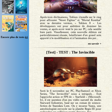
Après trois déclinaisons, Tekken s'installe sur le ring
pour affronter "Street Fighter" et "Mortal Kombat"
avec sa dernière version, « Tekken 8 ». Les
développeurs ont pour ambition de dominer les
ventes, et après avoir testé le jeu sur PC, cela semble
bien parti. Visuellement, cette nouvelle édition est
particulièrement réussie, bénéficiant d'un grand soin
Encore plus de tests
ici
apporté à la modélisation et à l'animation des per...
en savoir +
[Test] - TEST : The Invincible
Sorti le 6 novembre sur PC, PlayStation5 et Xbox
Series, "The Invincible" nous a intrigués… Exit
l'approche action et FPS de « Starfield » (Microsoft.
Ici, il est question d'un jeu vidéo narratif du studio
Starward Industries, basé sur un roman de science-
fiction de Stanisław Lem. On y incarne Yasna, une
astrobiologiste envoyée sur la planète Regis III pour
rechercher ses collègues portés disparus. Sur...