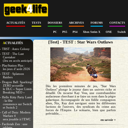
ACTUALITÉS
TESTS
DOSSIERS
ARCHIVES
FORUMS
CONTACTS
PC
PS5
PS4
Xbox Series X
ONE
Switch
[Test] - TEST : Star Wars Outlaws
ACTUALITÉS
- TRST : Astro Colony
- TEST : The Last
Caretaker
(Jeu en accès anticipé)
- PlayStation Plus :
les jeux d’août 2026
- TEST : Splatoon
Raiders
- Dragon Ball: Sparking!
ZERO accueille
Dès les premières minutes de jeu, "Star Wars
le DLC « Super Limit-
Outlaws" plonge le joueur dans un univers riche et
Breaking NEO »
détaillé. On incarne Kay Vess, une contrebandière
audacieuse cherchant à se faire un nom dans la pègre
- Hello Kitty Party Land
galactique. Accompagnée de son fidèle compagnon
: la fête
alien, Nix, Kay doit naviguer entre les différentes
commence sur Switch
factions de l'univers, des syndicats du crime aux
et Switch 2
forces de l'Empire. Le scénario, bien que parfois
- Call of Duty: Modern
prévisible,...
Warfare 4
sera jouable à l’EWC
en savoir +
- Facilotab Zen : une
tablette