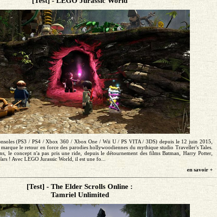
[Test] - LEGO Jurassic World
onsoles (PS3 / PS4 / Xbox 360 / Xbox One / Wii U / PS VITA / 3DS) depuis le 12 juin 2015,
marque le retour en force des parodies hollywoodiennes du mythique studio Traveller's Tales.
ns, le concept n'a pas pris une ride, depuis le détournement des films Batman, Harry Potter,
ars ! Avec LEGO Jurassic World, il est une fo...
en savoir +
[Test] - The Elder Scrolls Online :
Tamriel Unlimited