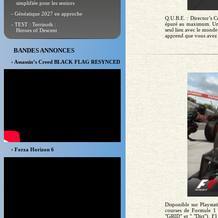
simplifiée pour les seniors
- Généatique 2027 en approche
Q.U.B.E. : Director’s 
épuré au maximum. Une 
- TEST : Terrinoth :
seul lien avec le monde
Heroes of Descent
apprend que vous avez é
BANDES ANNONCES
› Assassin’s Creed BLACK FLAG RESYNCED
› Forza Horizon 6
Disponible sur Playsta
courses de Formule 1 
"GRID" et " "Dirt"), F