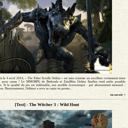
s le 4 avril 2014, « The Elder Scrolls Online » est sans conteste un excellent croisement entre
 pour cause ! Le MMORPG de Bethesda et ZeniMax Online Studios rend enfin possible
urs. Si la qualité du jeu est indéniable, son modèle économique - par abonnement mensuel -
ous. Heureusement, l'éditeur a revu sa copie en perme...
en savoir +
[Test] - The Witcher 3 : Wild Hunt