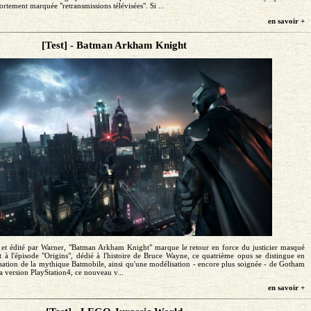
rtement marquée "retransmissions télévisées". Si ...
en savoir +
[Test] - Batman Arkham Knight
 et édité par Warner, "Batman Arkham Knight" marque le retour en force du justicier masqué
t à l'épisode "Origins", dédié à l'histoire de Bruce Wayne, ce quatrième opus se distingue en
ilisation de la mythique Batmobile, ainsi qu'une modélisation - encore plus soignée - de Gotham
 la version PlayStation4, ce nouveau v...
en savoir +