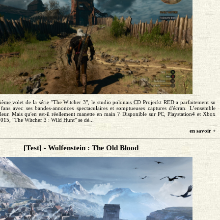
sième volet de la série "The Witcher 3", le studio polonais CD Projeckt RED a parfaitement su
es fans avec ses bandes-annonces spectaculaires et somptueuses captures d'écran. L’ensemble
illeur. Mais qu'en est-il réellement manette en main ? Disponible sur PC, Playstation4 et Xbox
015, "The Witcher 3 : Wild Hunt" se dé...
en savoir +
[Test] - Wolfenstein : The Old Blood