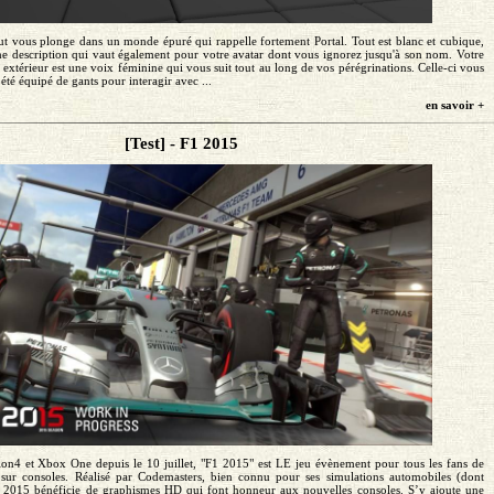
Cut vous plonge dans un monde épuré qui rappelle fortement Portal. Tout est blanc et cubique,
description qui vaut également pour votre avatar dont vous ignorez jusqu'à son nom. Votre
 extérieur est une voix féminine qui vous suit tout au long de vos pérégrinations. Celle-ci vous
té équipé de gants pour interagir avec ...
en savoir +
[Test] - F1 2015
tion4 et Xbox One depuis le 10 juillet, "F1 2015" est LE jeu évènement pour tous les fans de
sur consoles. Réalisé par Codemasters, bien connu pour ses simulations automobiles (dont
1 2015 bénéficie de graphismes HD qui font honneur aux nouvelles consoles. S’y ajoute une