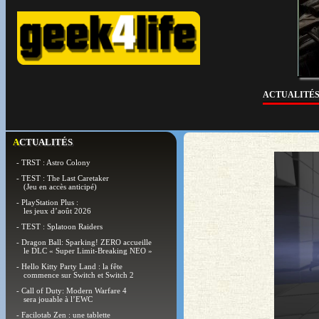
ACTUALITÉ
ACTUALITÉS
- TRST : Astro Colony
- TEST : The Last Caretaker
(Jeu en accès anticipé)
- PlayStation Plus :
les jeux d’août 2026
- TEST : Splatoon Raiders
- Dragon Ball: Sparking! ZERO accueille
le DLC « Super Limit-Breaking NEO »
- Hello Kitty Party Land : la fête
commence sur Switch et Switch 2
- Call of Duty: Modern Warfare 4
sera jouable à l’EWC
- Facilotab Zen : une tablette