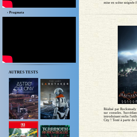
mise en scène soignée fo
› Pragmata
AUTRES TESTS
Réalisé par Rocksteady
sur consoles. Succédan
introduisant enfin l'ut
City ! Testé à partir de