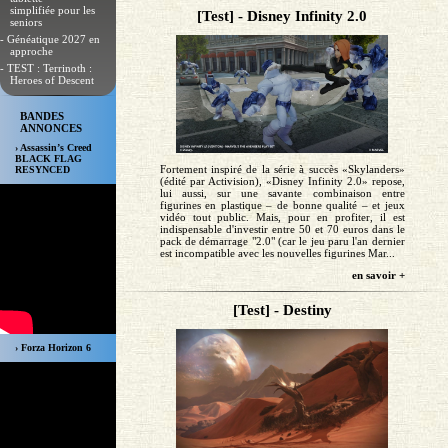
simplifiée pour les
[Test] - Disney Infinity 2.0
seniors
- Généatique 2027 en
approche
- TEST : Terrinoth :
Heroes of Descent
BANDES
ANNONCES
› Assassin’s Creed
BLACK FLAG
Fortement inspiré de la série à succès «Skylanders»
RESYNCED
(édité par Activision), «Disney Infinity 2.0» repose,
lui aussi, sur une savante combinaison entre
figurines en plastique – de bonne qualité – et jeux
vidéo tout public. Mais, pour en profiter, il est
indispensable d'investir entre 50 et 70 euros dans le
pack de démarrage "2.0" (car le jeu paru l'an dernier
est incompatible avec les nouvelles figurines Mar...
en savoir +
[Test] - Destiny
› Forza Horizon 6