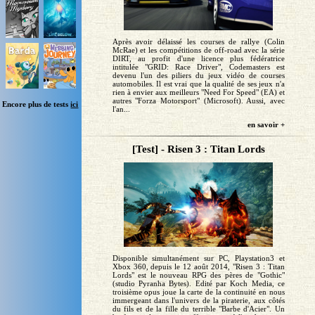
Après avoir délaissé les courses de rallye (Colin
McRae) et les compétitions de off-road avec la série
DIRT, au profit d'une licence plus fédératrice
intitulée "GRID: Race Driver", Codemasters est
devenu l'un des piliers du jeux vidéo de courses
automobiles. Il est vrai que la qualité de ses jeux n'a
rien à envier aux meilleurs "Need For Speed" (EA) et
autres "Forza Motorsport" (Microsoft). Aussi, avec
Encore plus de tests
ici
l'an...
en savoir +
[Test] - Risen 3 : Titan Lords
Disponible simultanément sur PC, Playstation3 et
Xbox 360, depuis le 12 août 2014, "Risen 3 : Titan
Lords" est le nouveau RPG des pères de "Gothic"
(studio Pyranha Bytes). Edité par Koch Media, ce
troisième opus joue la carte de la continuité en nous
immergeant dans l'univers de la piraterie, aux côtés
du fils et de la fille du terrible "Barbe d'Acier". Un