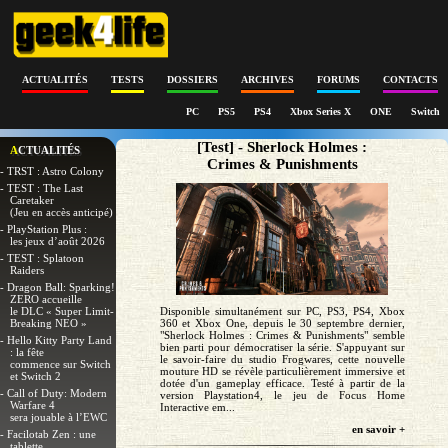
ACTUALITÉS
TESTS
DOSSIERS
ARCHIVES
FORUMS
CONTACTS
PC
PS5
PS4
Xbox Series X
ONE
Switch
[Test] - Sherlock Holmes :
ACTUALITÉS
Crimes & Punishments
- TRST : Astro Colony
- TEST : The Last
Caretaker
(Jeu en accès anticipé)
- PlayStation Plus :
les jeux d’août 2026
- TEST : Splatoon
Raiders
- Dragon Ball: Sparking!
ZERO accueille
Disponible simultanément sur PC, PS3, PS4, Xbox
le DLC « Super Limit-
360 et Xbox One, depuis le 30 septembre dernier,
Breaking NEO »
"Sherlock Holmes : Crimes & Punishments" semble
- Hello Kitty Party Land
bien parti pour démocratiser la série. S'appuyant sur
: la fête
le savoir-faire du studio Frogwares, cette nouvelle
commence sur Switch
mouture HD se révèle particulièrement immersive et
et Switch 2
dotée d'un gameplay efficace. Testé à partir de la
- Call of Duty: Modern
version Playstation4, le jeu de Focus Home
Warfare 4
Interactive em...
sera jouable à l’EWC
en savoir +
- Facilotab Zen : une
tablette