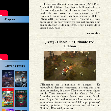
Exclusivement disponible sur consoles (PS3 / PS4 /
Xbox 360 et Xbox One) depuis le 9 septembre, «
Destiny » démontre que le studio Bungie n'a rien
perdu de son savoir-faire en matière de FPS
coopératif. Si certaines similitudes avec « Halo »
(Microsoft) persistent, dans l'ensemble nous
› Pragmata
découvrons un nouvel univers original propice à un
déluge d'action et de gunfights. Testé à partir de la
version PS4, nous ...
en savoir +
[Test] - Diablo 3 : Ultimate Evil
Edition
AUTRES TESTS
L’Humanité est à nouveau en danger ! De
redoutables démons cherchent à s’emparer d’un
puissant artefact, la pierre d’âme noire, pour régner
sur la Terre comme dans les Cieux. Bélial et
Asmodan ne reculeront devant rien, mais Diablo
aussi n'a pas dit son dernier mot ! À vous de sauver
le monde en incarnant un des 6 héros proposés (où
héroïne, puisque chaque classe se décline au
féminin). D'un côté, nous trou...