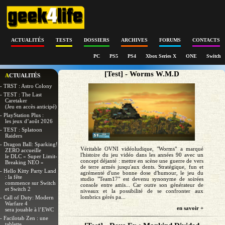
ACTUALITÉS
TESTS
DOSSIERS
ARCHIVES
FORUMS
CONTACTS
PC
PS5
PS4
Xbox Series X
ONE
Switch
[Test] - Worms W.M.D
ACTUALITÉS
- TRST : Astro Colony
- TEST : The Last
Caretaker
(Jeu en accès anticipé)
- PlayStation Plus :
les jeux d’août 2026
- TEST : Splatoon
Raiders
- Dragon Ball: Sparking!
Véritable OVNI vidéoludique, "Worms" a marqué
ZERO accueille
l'histoire du jeu vidéo dans les années 90 avec un
le DLC « Super Limit-
concept déjanté : mettre en scène une guerre de vers
Breaking NEO »
de terre armés jusqu'aux dents. Stratégique, fun et
- Hello Kitty Party Land
agrémenté d'une bonne dose d'humour, le jeu du
: la fête
studio "Team17" est devenu synonyme de soirées
commence sur Switch
console entre amis... Car outre son générateur de
et Switch 2
niveaux et la possibilité de se confronter aux
lombrics gérés pa...
- Call of Duty: Modern
Warfare 4
en savoir +
sera jouable à l’EWC
- Facilotab Zen : une
tablette