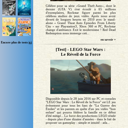
Célèbre pour sa série «Grand Theft Auto», dont le
dernier (GTA V) s'est écoulé à 65 millions
d'exemplaires, Rockstar figure parmi les plus
célèbres studios de jeux vidéo. Après nous avoir
diverti de longues heures en 2010 avec le stand-
alone « Grand Theat Auto Episodes From Liberty
City » sur Playstation3, Xbox 360 et PC, Rockstar
change d'ambiance. Exit le modernisme ! Red Dead
Redemption nous immerge cett...
en savoir +
Encore plus de tests
ici
[Test] - LEGO Star Wars :
Le Réveil de la Force
Disponible depuis le 28 juin 2016 sur PC et consoles
"LEGO Star Wars : Le Réveil de la Force" est LE jeu
événement pour tous les fans de “La Guerre des
Étoiles” et les parents en quête d'un jeu vidéo “bon
enfant” qui pourra fédérer la famille en ce début
d'été mitigé... La force des productions LEGO réside
- depuis plus d'une dizaine d'années - dans le fait de
proposer un gameplay - simple et intuitif - ada...