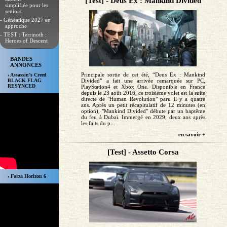
[Test] - Deus Ex : Mankind Divided
simplifiée pour les
seniors
- Généatique 2027 en
approche
- TEST : Terrinoth :
Heroes of Descent
BANDES
ANNONCES
Principale sortie de cet été, “Deus Ex : Mankind
› Assassin’s Creed
Divided” a fait une arrivée remarquée sur PC,
BLACK FLAG
RESYNCED
PlayStation4 et Xbox One. Disponible en France
depuis le 23 août 2016, ce troisième volet est la suite
directe de "Human Revolution" paru il y a quatre
ans. Après un petit récapitulatif de 12 minutes (en
option), "Mankind Divided" débute par un baptême
du feu à Dubaï. Immergé en 2029, deux ans après
les faits du p...
en savoir +
[Test] - Assetto Corsa
› Forza Horizon 6