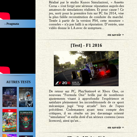
Réalisé par le studio Kunos Simulazioni, « Assetto
Corsa » s'est forgé une sérieuse réputation auprès des
amateurs de simulations réalistes. Et pour cause ! Ce
jeu, sorti pour la première fois sur PC fin 2014, vise
la plus fidèle reconstitution de conduite du marché.
Testée à partir de la version PS4, cette mouture «
› Pragmata
consoles » n'a pas failli à sa réputation. D’entrée, une
vidéo donne le LA avec de somptueu...
en savoir +
[Test] - F1 2016
AUTRES TESTS
De retour sur PC, PlayStation4 et Xbox One, ce
nouveau “Formula One” brille par de nombreux
ajustements visant à approfondir l'expérience et
satisfaire pleinement les inconditionnels de ce sport
mécanique jugé “trop arcade” lors de l'opus
précédent. Codemasters ayant tenu compte des
critiques, il en résulte un jeu davantage orienté
“simulation” et enfin doté d'un sérieux contenu (sous
licences), ainsi qu'un...
en savoir +