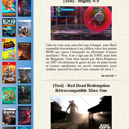
[Test] - Mighty N.9
Cela ne vous aura peut-être pas échappé, mais Beck
ressemble énormément à un célèbre robot des années
80/90 qui sauva l’humanité en affrontant d’autres
machines ! Non, il ne s’agit pas du T-800, mais bien
de Megaman. Cette série lancée par Akira Kitamura
en 1987 révolutionna le genre du jeu de plate-forme
et connut rapidement un succès retentissant, pour
totaliser aujourd’hui plus d’une centaine de titres !...
en savoir +
[Test] - Red Dead Redemption
Rétrocompatible Xbox One