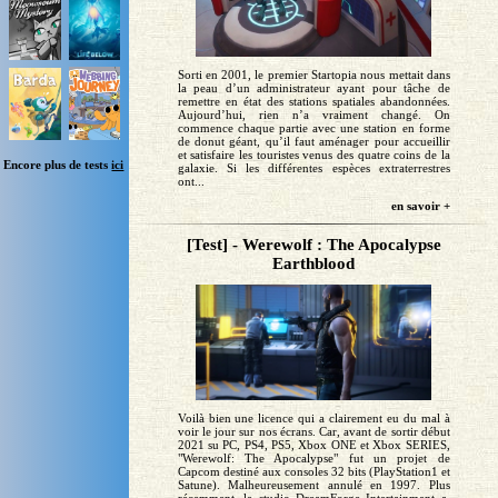
Sorti en 2001, le premier Startopia nous mettait dans
la peau d’un administrateur ayant pour tâche de
remettre en état des stations spatiales abandonnées.
Aujourd’hui, rien n’a vraiment changé. On
commence chaque partie avec une station en forme
de donut géant, qu’il faut aménager pour accueillir
et satisfaire les touristes venus des quatre coins de la
Encore plus de tests
ici
galaxie. Si les différentes espèces extraterrestres
ont...
en savoir +
[Test] - Werewolf : The Apocalypse
Earthblood
Voilà bien une licence qui a clairement eu du mal à
voir le jour sur nos écrans. Car, avant de sortir début
2021 su PC, PS4, PS5, Xbox ONE et Xbox SERIES,
"Werewolf: The Apocalypse" fut un projet de
Capcom destiné aux consoles 32 bits (PlayStation1 et
Satune). Malheureusement annulé en 1997. Plus
récemment, le studio DreamForge Intertainment a,