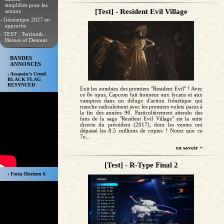
simplifiée pour les
[Test] - Resident Evil Village
seniors
- Généatique 2027 en
approche
- TEST : Terrinoth :
Heroes of Descent
BANDES
ANNONCES
› Assassin’s Creed
BLACK FLAG
RESYNCED
Exit les zombies des premiers "Resident Evil" ! Avec
ce 8e opus, Capcom fait honneur aux lycans et aux
vampires dans un déluge d'action frénétique qui
tranche radicalement avec les premiers volets parus à
la fin des années 90. Particulièrement attendu des
fans de la saga "Resident Evil Village" est la suite
directe du précédent (2017), dont les ventes ont
dépassé les 8.5 millions de copies ! Notez que ce
7e...
en savoir +
[Test] - R-Type Final 2
› Forza Horizon 6