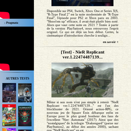
Disponible sur PS4, Switch, Xbox One et Series X|S,
"R-Type Final 2" est la suite modernisée de "R-Type
Final", l'épisode pour PS2 et Xbox paru en 2003.
"Shoot'em up" efficace, il avait était plutôt bien noté.
› Pragmata
Alors que vaut cette suite en 2021 ? Testée à partir
de la version PlaySation4, nous retrouvons l'esprit
originel. Ce qui est déjà un bon début. Certes, la
cinématique d'introduction cherche à soulign...
en savoir +
[Test] - NieR Replicant
ver.1.22474487139...
AUTRES TESTS
Même si son nom n'est pas simple à retenir "NieR
Replicant ver.1.22474487139..." est l'un des
blockbuster de 2021. Orienté action-RPG, ce
nouveau jeu de Square Enix débarque enfin en
Europe pour le plus grand bonheur des fans de
l'excellent "Nier: Automata" (2017). Ainsi que des
"nostalgiques" de la trilogie "Drakengard" (parue sur
PlayStation2, au début des années 2000), sachant
que "NieR Replicant" en est...