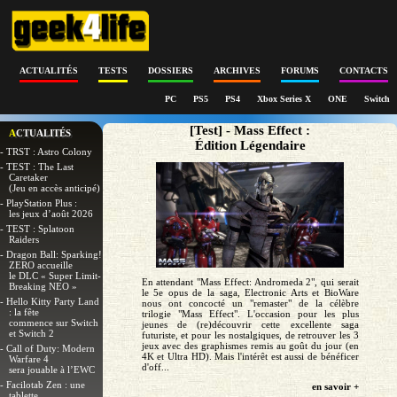
ACTUALITÉS
TESTS
DOSSIERS
ARCHIVES
FORUMS
CONTACTS
PC
PS5
PS4
Xbox Series X
ONE
Switch
[Test] - Mass Effect :
ACTUALITÉS
Édition Légendaire
- TRST : Astro Colony
- TEST : The Last
Caretaker
(Jeu en accès anticipé)
- PlayStation Plus :
les jeux d’août 2026
- TEST : Splatoon
Raiders
- Dragon Ball: Sparking!
ZERO accueille
le DLC « Super Limit-
En attendant "Mass Effect: Andromeda 2", qui serait
Breaking NEO »
le 5e opus de la saga, Electronic Arts et BioWare
- Hello Kitty Party Land
nous ont concocté un "remaster" de la célèbre
: la fête
trilogie "Mass Effect". L'occasion pour les plus
commence sur Switch
jeunes de (re)découvrir cette excellente saga
et Switch 2
futuriste, et pour les nostalgiques, de retrouver les 3
jeux avec des graphismes remis au goût du jour (en
- Call of Duty: Modern
4K et Ultra HD). Mais l'intérêt est aussi de bénéficer
Warfare 4
d'off...
sera jouable à l’EWC
- Facilotab Zen : une
en savoir +
tablette