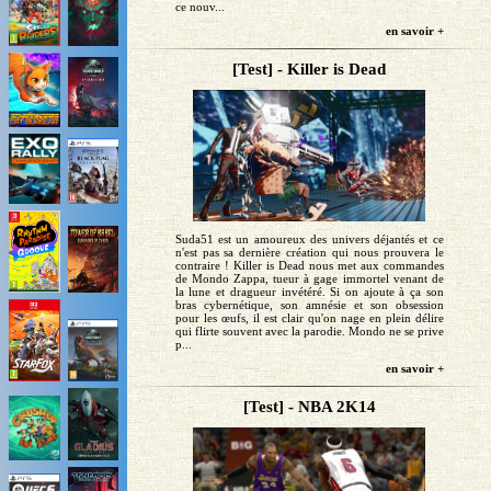
ce nouv...
en savoir +
[Test] - Killer is Dead
Suda51 est un amoureux des univers déjantés et ce
n'est pas sa dernière création qui nous prouvera le
contraire ! Killer is Dead nous met aux commandes
de Mondo Zappa, tueur à gage immortel venant de
la lune et dragueur invétéré. Si on ajoute à ça son
bras cybernétique, son amnésie et son obsession
pour les œufs, il est clair qu'on nage en plein délire
qui flirte souvent avec la parodie. Mondo ne se prive
p...
en savoir +
[Test] - NBA 2K14