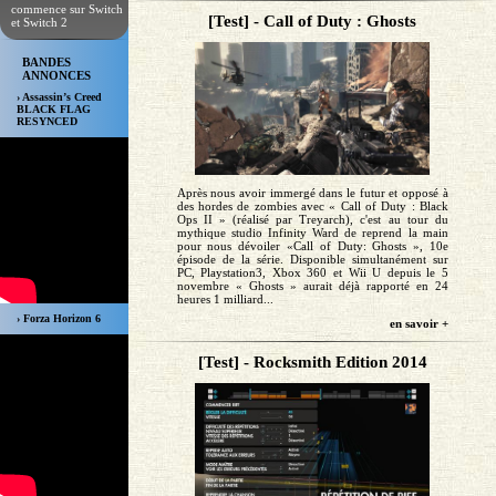
commence sur Switch
[Test] - Call of Duty : Ghosts
et Switch 2
BANDES
ANNONCES
› Assassin’s Creed
BLACK FLAG
RESYNCED
Après nous avoir immergé dans le futur et opposé à
des hordes de zombies avec « Call of Duty : Black
Ops II » (réalisé par Treyarch), c'est au tour du
mythique studio Infinity Ward de reprend la main
pour nous dévoiler «Call of Duty: Ghosts », 10e
épisode de la série. Disponible simultanément sur
PC, Playstation3, Xbox 360 et Wii U depuis le 5
novembre « Ghosts » aurait déjà rapporté en 24
heures 1 milliard...
› Forza Horizon 6
en savoir +
[Test] - Rocksmith Edition 2014