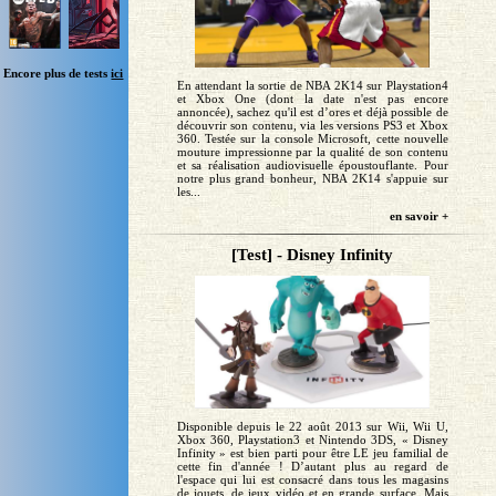
Encore plus de tests
ici
En attendant la sortie de NBA 2K14 sur Playstation4
et Xbox One (dont la date n'est pas encore
annoncée), sachez qu'il est d’ores et déjà possible de
découvrir son contenu, via les versions PS3 et Xbox
360. Testée sur la console Microsoft, cette nouvelle
mouture impressionne par la qualité de son contenu
et sa réalisation audiovisuelle époustouflante. Pour
notre plus grand bonheur, NBA 2K14 s'appuie sur
les...
en savoir +
[Test] - Disney Infinity
Disponible depuis le 22 août 2013 sur Wii, Wii U,
Xbox 360, Playstation3 et Nintendo 3DS, « Disney
Infinity » est bien parti pour être LE jeu familial de
cette fin d'année ! D’autant plus au regard de
l'espace qui lui est consacré dans tous les magasins
de jouets, de jeux vidéo et en grande surface. Mais