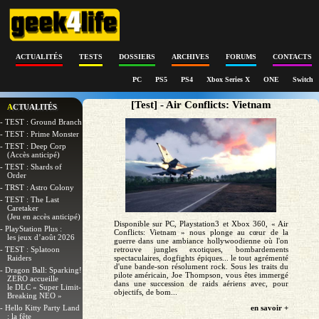
ACTUALITÉS
TESTS
DOSSIERS
ARCHIVES
FORUMS
CONTACTS
PC
PS5
PS4
Xbox Series X
ONE
Switch
[Test] - Air Conflicts: Vietnam
ACTUALITÉS
- TEST : Ground Branch
- TEST : Prime Monster
- TEST : Deep Corp
(Accès anticipé)
- TEST : Shards of
Order
- TRST : Astro Colony
- TEST : The Last
Caretaker
(Jeu en accès anticipé)
Disponible sur PC, Playstation3 et Xbox 360, « Air
- PlayStation Plus :
Conflicts: Vietnam » nous plonge au cœur de la
les jeux d’août 2026
guerre dans une ambiance hollywoodienne où l'on
- TEST : Splatoon
retrouve jungles exotiques, bombardements
Raiders
spectaculaires, dogfights épiques... le tout agrémenté
d'une bande-son résolument rock. Sous les traits du
- Dragon Ball: Sparking!
pilote américain, Joe Thompson, vous êtes immergé
ZERO accueille
dans une succession de raids aériens avec, pour
le DLC « Super Limit-
objectifs, de bom...
Breaking NEO »
- Hello Kitty Party Land
en savoir +
: la fête