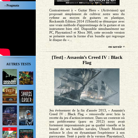
› Pragmata
Contrairement à « Guitar Hero » (Activision) qui
proposait simplement de cultiver notre sens du
rythme au moyen de guitares en plastique,
Rocksmith Edition 2014 (Ubisoft) se démarque avec
une vraie méthode d'apprentissage de la guitare et un
instrument bien réel. Disponible simultanément sur
PC, Playstation3 et Xbox 360, cette seconde version
se présente sous la forme d'un bundle qui regroupe
le disque du «...
en savoir +
[Test] - Assassin’s Creed IV : Black
Flag
AUTRES TESTS
Jeu événement de la fin d'année 2013, « Assassin's
Creed IV : Black Flag » renouvelle avec brio la
recette du jeu d'action/aventure. Dans un contexte où
son prédécesseur (paru en 2012) nous avait
fortement impressionnés par sa qualité visuelle et la
beauté de ses batailles navales, Ubisoft Montréal
enfonce le clou en dynamisant l'expérience à son
paroxysme. Testé à partir de la version Playstation3,