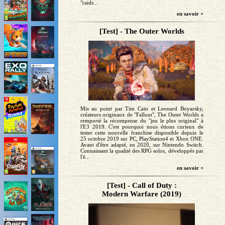
"raids...
en savoir +
[Test] - The Outer Worlds
Mis au point par Tim Cain et Leonard Boyarsky,
créateurs originaux de "Fallout", The Outer Worlds a
remporté la récompense du "jeu le plus original" à
l'E3 2019. C'est pourquoi nous étions curieux de
tester cette nouvelle franchise disponible depuis le
25 octobre 2019 sur PC, PlayStation4 et Xbox ONE.
Avant d'être adapté, en 2020, sur Nintendo Switch.
Connaissant la qualité des RPG solos, développés par
l'é...
en savoir +
[Test] - Call of Duty :
Modern Warfare (2019)