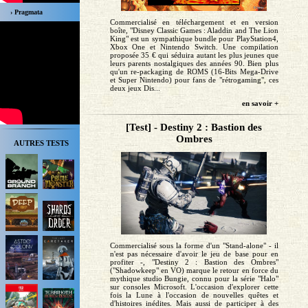
› Pragmata
Commercialisé en téléchargement et en version
boîte, "Disney Classic Games : Aladdin and The Lion
King" est un sympathique bundle pour PlayStation4,
Xbox One et Nintendo Switch. Une compilation
proposée 35 € qui séduira autant les plus jeunes que
leurs parents nostalgiques des années 90. Bien plus
qu'un re-packaging de ROMS (16-Bits Mega-Drive
et Super Nintendo) pour fans de "rétrogaming", ces
deux jeux Dis...
en savoir +
[Test] - Destiny 2 : Bastion des
Ombres
AUTRES TESTS
Commercialisé sous la forme d'un "Stand-alone" - il
n'est pas nécessaire d'avoir le jeu de base pour en
profiter -, "Destiny 2 : Bastion des Ombres"
("Shadowkeep" en VO) marque le retour en force du
mythique studio Bungie, connu pour la série "Halo"
sur consoles Microsoft. L'occasion d'explorer cette
fois la Lune à l'occasion de nouvelles quêtes et
d'histoires inédites. Mais aussi de participer à des