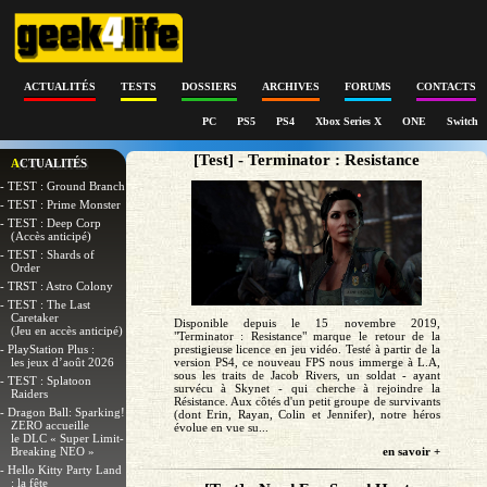
ACTUALITÉS
TESTS
DOSSIERS
ARCHIVES
FORUMS
CONTACTS
PC
PS5
PS4
Xbox Series X
ONE
Switch
[Test] - Terminator : Resistance
ACTUALITÉS
- TEST : Ground Branch
- TEST : Prime Monster
- TEST : Deep Corp
(Accès anticipé)
- TEST : Shards of
Order
- TRST : Astro Colony
- TEST : The Last
Caretaker
Disponible depuis le 15 novembre 2019,
(Jeu en accès anticipé)
"Terminator : Resistance" marque le retour de la
prestigieuse licence en jeu vidéo. Testé à partir de la
- PlayStation Plus :
version PS4, ce nouveau FPS nous immerge à L.A,
les jeux d’août 2026
sous les traits de Jacob Rivers, un soldat - ayant
- TEST : Splatoon
survécu à Skynet - qui cherche à rejoindre la
Raiders
Résistance. Aux côtés d'un petit groupe de survivants
- Dragon Ball: Sparking!
(dont Erin, Rayan, Colin et Jennifer), notre héros
ZERO accueille
évolue en vue su...
le DLC « Super Limit-
en savoir +
Breaking NEO »
- Hello Kitty Party Land
: la fête