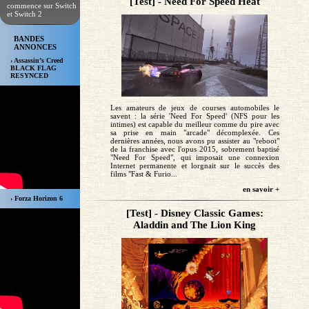
[Test] - Need For Speed Heat
commence sur Switch
et Switch 2
BANDES
ANNONCES
› Assassin’s Creed
BLACK FLAG
RESYNCED
Les amateurs de jeux de courses automobiles le
savent : la série 'Need For Speed' (NFS pour les
intimes) est capable du meilleur comme du pire avec
sa prise en main "arcade" décomplexée. Ces
dernières années, nous avons pu assister au "reboot"
de la franchise avec l'opus 2015, sobrement baptisé
"Need For Speed", qui imposait une connexion
Internet permanente et lorgnait sur le succès des
films "Fast & Furio...
en savoir +
› Forza Horizon 6
[Test] - Disney Classic Games:
Aladdin and The Lion King