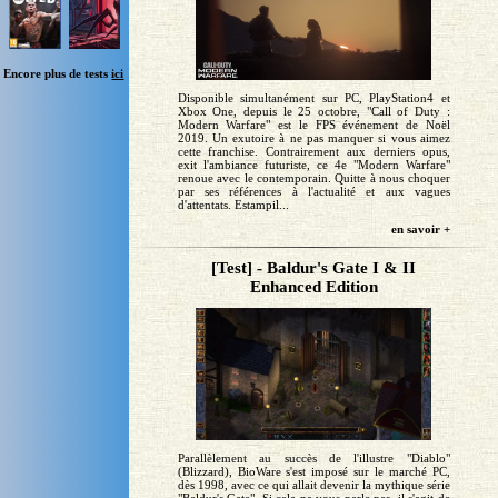
Encore plus de tests
ici
Disponible simultanément sur PC, PlayStation4 et
Xbox One, depuis le 25 octobre, "Call of Duty :
Modern Warfare" est le FPS événement de Noël
2019. Un exutoire à ne pas manquer si vous aimez
cette franchise. Contrairement aux derniers opus,
exit l'ambiance futuriste, ce 4e "Modern Warfare"
renoue avec le contemporain. Quitte à nous choquer
par ses références à l'actualité et aux vagues
d'attentats. Estampil...
en savoir +
[Test] - Baldur's Gate I & II
Enhanced Edition
Parallèlement au succès de l'illustre "Diablo"
(Blizzard), BioWare s'est imposé sur le marché PC,
dès 1998, avec ce qui allait devenir la mythique série