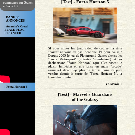
[Test] - Forza Horizon 5
commence sur Switch
et Switch 2
BANDES
ANNONCES
› Assassin’s Creed
BLACK FLAG
RESYNCED
Si vous aimez les jeux vidéo de course, la série
"Forza" ne vous est pas inconnue. Et pour cause !
Depuis 2005 le jeu de Playground Games alterne les
"Forza Motorsport" (orientés "simulation") et les
déclinaisons "Forza Horizon" (qui elles visent le
plaisir immédiat et une prise en main "arcade"
assumée). Avec déjà plus de 4.5 millions de jeux
vendus depuis la sortie de "Forza Horizon 5", la
franchise domin...
en savoir +
› Forza Horizon 6
[Test] - Marvel's Guardians
of the Galaxy