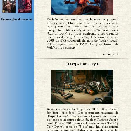
Encore plus de tests
ici
Décidément, les zombies ont le vent en poupe !
Comics, séries, films, jeux vidéo... les morts-vivants
sont partout et restent une formidable source
d'inspiration. Mais il n'y a pas qu'Activision avec
"Call of Duty" qui nous confronte à ses créatures
assoiffées de sang ! En effet, bien avant cela, en
2008, un FPS coopératif du nom de "Left 4 Dead"
s'était imposé sur STEAM (la plate-forme de
VALVE). Un concep...
en savoir +
[Test] - Far Cry 6
Avec la sortie de Far Cry 5 en 2018, Ubisoft avait
fait fort... très fort ! Les somptueux paysages de
"Hope County" nous avaient charmés, tout autant
que ses protagonistes déjantés, dont l'illustre Joseph
Seed. Puis, en 2019, nous avions découvert "Far Cry
New Dawn", sorte de "5 bis" qui, lui, était orienté
"post-apocalyptique" (épisode qui avait divisé les