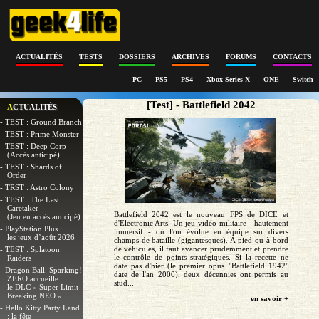
ACTUALITÉS
TESTS
DOSSIERS
ARCHIVES
FORUMS
CONTACTS
PC
PS5
PS4
Xbox Series X
ONE
Switch
[Test] - Battlefield 2042
ACTUALITÉS
- TEST : Ground Branch
- TEST : Prime Monster
- TEST : Deep Corp
(Accès anticipé)
- TEST : Shards of
Order
- TRST : Astro Colony
- TEST : The Last
Caretaker
Battlefield 2042 est le nouveau FPS de DICE et
(Jeu en accès anticipé)
d'Electronic Arts. Un jeu vidéo militaire - hautement
- PlayStation Plus :
immersif - où l'on évolue en équipe sur divers
les jeux d’août 2026
champs de bataille (gigantesques). A pied ou à bord
de véhicules, il faut avancer prudemment et prendre
- TEST : Splatoon
le contrôle de points stratégiques. Si la recette ne
Raiders
date pas d'hier (le premier opus "Battlefield 1942"
- Dragon Ball: Sparking!
date de l'an 2000), deux décennies ont permis au
ZERO accueille
stud...
le DLC « Super Limit-
Breaking NEO »
en savoir +
- Hello Kitty Party Land
: la fête