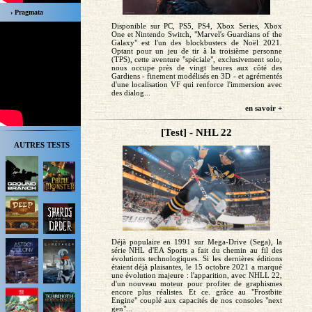
› Pragmata
Disponible sur PC, PS5, PS4, Xbox Series, Xbox
One et Nintendo Switch, "Marvel's Guardians of the
Galaxy" est l'un des blockbusters de Noël 2021.
Optant pour un jeu de tir à la troisième personne
(TPS), cette aventure "spéciale", exclusivement solo,
nous occupe près de vingt heures aux côté des
Gardiens - finement modélisés en 3D - et agrémentés
d'une localisation VF qui renforce l'immersion avec
des dialog...
en savoir +
[Test] - NHL 22
AUTRES TESTS
Déjà populaire en 1991 sur Mega-Drive (Sega), la
série NHL d'EA Sports a fait du chemin au fil des
évolutions technologiques. Si les dernières éditions
étaient déjà plaisantes, le 15 octobre 2021 a marqué
une évolution majeure : l'apparition, avec NHLL 22,
d'un nouveau moteur pour profiter de graphismes
encore plus réalistes. Et ce. grâce au "Frostbite
Engine" couplé aux capacités de nos consoles "next
gen"...