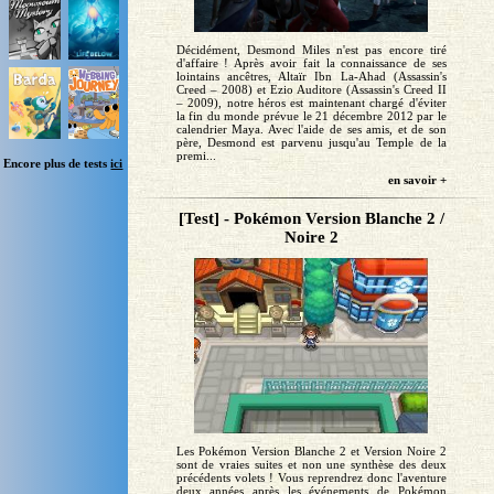
Décidément, Desmond Miles n'est pas encore tiré
d'affaire ! Après avoir fait la connaissance de ses
lointains ancêtres, Altaïr Ibn La-Ahad (Assassin's
Creed – 2008) et Ezio Auditore (Assassin's Creed II
– 2009), notre héros est maintenant chargé d'éviter
la fin du monde prévue le 21 décembre 2012 par le
calendrier Maya. Avec l'aide de ses amis, et de son
père, Desmond est parvenu jusqu'au Temple de la
premi...
Encore plus de tests
ici
en savoir +
[Test] - Pokémon Version Blanche 2 /
Noire 2
Les Pokémon Version Blanche 2 et Version Noire 2
sont de vraies suites et non une synthèse des deux
précédents volets ! Vous reprendrez donc l'aventure
deux années après les événements de Pokémon