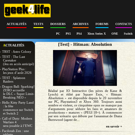
ACTUALITÉS
TESTS
DOSSIERS
ARCHIVES
FORUMS
CONTACTS
PC
PS5
PS4
Xbox Series X
ONE
Switch
[Test] - Hitman: Absolution
ACTUALITÉS
- TRST : Astro Colony
- TEST : The Last
Caretaker
(Jeu en accès anticipé)
- PlayStation Plus :
les jeux d’août 2026
- TEST : Splatoon
Raiders
- Dragon Ball: Sparking!
ZERO accueille
Réalisé par IO Interactive (les pères de Kane &
le DLC « Super Limit-
Lynch) et édité par Square Enix, « Hitman:
Breaking NEO »
Absolution » est disponible depuis le 20 novembre
sur PC, Playstation3 et Xbox 360. Toujours aussi
- Hello Kitty Party Land
sombre et violent, ce cinquième opus ne manque pas
: la fête
d'arguments pour séduire les fans et amateurs de
commence sur Switch
productions « matures » (PEGI 18+). À commencer
et Switch 2
par son scénario qui débute par l'assassinat de Diana
- Call of Duty: Modern
Burnwood (agent de...
Warfare 4
sera jouable à l’EWC
en savoir +
- Facilotab Zen : une
tablette