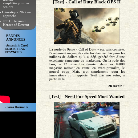
[Test] - Call of Duty Black OPS II
simplifiée pour les
seniors
- Généatique 2027 en
approche
- TEST : Terrinoth :
Heroes of Descent
BANDES
ANNONCES
› Assassin’s Creed
BLACK FLAG
La sortie du 9ème « Call of Duty » est, sans conteste,
RESYNCED
l'événement majeur de cette fin d'année. Pas pour les
millions de dollars qu’il a déjà généré fort d’une
excellente campagne de marketing. Ou la ruée des
fans, le 12 novembre dernier, dans les 16000
magasins mettant en vente, en avant-première, le
nouvel opus. Mais, tout simplement, pour les
innovations qu’il apporte. Testé par nos soins, à
partir de la...
en savoir +
[Test] - Need For Speed Most Wanted
› Forza Horizon 6