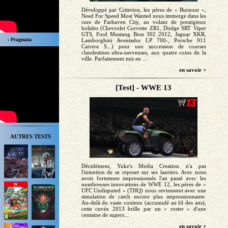
Développé par Criterion, les pères de « Burnout »,
Need For Speed Most Wanted nous immerge dans les
rues de Farhaven City, au volant de prestigieux
bolides (Chevrolet Corvette ZR1, Dodge SRT Viper
GTS, Ford Mustang Boss 302 2012, Jaguar XKR,
› Pragmata
Lamborghini Aventador LP 700-, Porsche 911
Carrera S...) pour une succession de courses
clandestines ultra-nerveuses, aux quatre coins de la
ville. Parfaitement mis en ...
en savoir +
[Test] - WWE 13
AUTRES TESTS
Décidément, Yuke's Media Creation n'a pas
l'intention de se reposer sur ses lauriers. Avec nous
avoir fortement impressionnés l'an passé avec les
nombreuses innovations de WWE 12, les pères de «
UFC Undisputed » (THQ) nous reviennent avec une
simulation de catch encore plus impressionnante.
Au-delà du vaste contenu (accumulé au fil des ans),
cette cuvée 2013 brille par un « roster » d'une
centaine de supers...
en savoir +