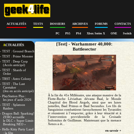
ACTUALITÉS
TESTS
DOSSIERS
ARCHIVES
FORUMS
CONTACTS
PC
PS5
PS4
Xbox Series X
ONE
Switch
[Test] - Warhammer 40,000:
ACTUALITÉS
Battlesector
- TEST : Ground Branch
- TEST : Prime Monster
- TEST : Deep Corp
(Accès anticipé)
- TEST : Shards of
Order
- TRST : Astro Colony
- TEST : The Last
Caretaker
(Jeu en accès anticipé)
À la fin du 41e Millénaire, une attaque massive de la
- PlayStation Plus :
Flotte-Ruche Léviathan dévasta Baal, le Monde
les jeux d’août 2026
Chapitral des Blood Angels, ainsi que ses lunes
- TEST : Splatoon
jumelles, Baal Primus et Baal Secundus. Les fils de
Raiders
Sanguinius combattirent farouchement les Tyranides
et réussirent à l’emporter, grâce à leur ténacité et à
- Dragon Ball: Sparking!
l’intervention providentielle de la Croisade
ZERO accueille
Indomitus de Guilliman. Maintenant que la menace
le DLC « Super Limit-
Xenos a ét...
Breaking NEO »
- Hello Kitty Party Land
en savoir +
: la fête