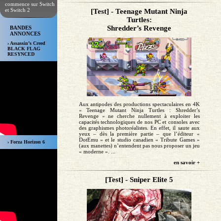
commence sur Switch
et Switch 2
[Test] - Teenage Mutant Ninja
Turtles:
Shredder’s Revenge
BANDES
ANNONCES
› Assassin’s Creed
BLACK FLAG
RESYNCED
Aux antipodes des productions spectaculaires en 4K
« Teenage Mutant Ninja Turtles : Shredder’s
Revenge » ne cherche nullement à exploiter les
capacités technologiques de nos PC et consoles avec
des graphismes photoréalistes. En effet, il saute aux
yeux – dès la première partie – que l’éditeur «
DotEmu » et le studio canadien « Tribute Games »
› Forza Horizon 6
(aux manettes) n’entendent pas nous proposer un jeu
« moderne ». ...
en savoir +
[Test] - Sniper Elite 5