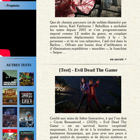
› Pragmata
Que de chemin parcouru (et de soldats éliminés) par
notre héros, Karl Fairburne ! Rebellion a enchaîné
les suites depuis 2005 et s’est progressivement
imposé comme LE maître du genre, en couplant
astucieusement déplacements furtifs à la « 3e
personne » et tir en vue subjective, l’œil rivé dans la
Barlow… Offrant une bonne dose d’infiltration et
d’éliminations expéditives « musclées », la franchise
« Sniper ...
en savoir +
AUTRES TESTS
[Test] - Evil Dead The Game
Confié aux soins de Saber Interactive, à qui l’on doit
« Crysis Remastered » (2020), « Evil Dead The
Game » est un survival horror coopératif
surprenant...Un jeu de tir à la troisième personne,
hautement dynamique, qui joue avec nos peurs à
grand renfort de monstres et de décors sombres et