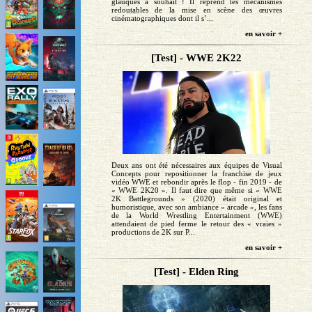
glauques à souhait ! Il reprend les mécanismes
redoutables de la mise en scène des œuvres
cinématographiques dont il s’...
en savoir +
[Test] - WWE 2K22
Deux ans ont été nécessaires aux équipes de Visual
Concepts pour repositionner la franchise de jeux
vidéo WWE et rebondir après le flop - fin 2019 - de
« WWE 2K20 ». Il faut dire que même si « WWE
2K Battlegrounds » (2020) était original et
humoristique, avec son ambiance « arcade », les fans
de la World Wrestling Entertainment (WWE)
attendaient de pied ferme le retour des « vraies »
productions de 2K sur P...
en savoir +
[Test] - Elden Ring