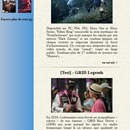
Encore plus de tests
ici
Disponible sur PC, PS4, PS5, Xbox One et Xbox
Series, "Elden Ring" renouvelle la série mythique de
"FromSoftware" qui avait marqué les esprits par son
univers "Dark Fantasy" et ses combats épiques où
chaque victoire se négociait durement (à force
d'acharnements). Un concept aux antipodes des jeux
vidéo actuels, de type "casual", visant un large
public. Totalisant plus de 27 millions de joueurs sur
"Demon's ...
en savoir +
[Test] - GRID Legends
En 2019, Codemasters nous livrait un sympathique «
reboot » de son fameux « GRID Race Driver »
(2008) qui avait marqué les esprits. Le studio
britannique faisait là un sérieux saut qualitatif en