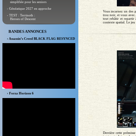
simplifiée pour les seniors
- Généatique 2027 en approche
Vous incarnez un des pi
trou noir, et vous avec.
- TEST : Terrinoth :
tout rebâtir et reparti
Heroes of Descent
contexte spatial. Le jeu 
BANDES ANNONCES
› Assassin’s Creed BLACK FLAG RESYNCED
› Forza Horizon 6
Derrière cette prémiss