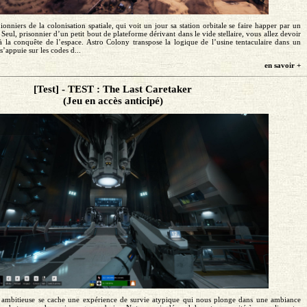
onniers de la colonisation spatiale, qui voit un jour sa station orbitale se faire happer par un
 Seul, prisonnier d’un petit bout de plateforme dérivant dans le vide stellaire, vous allez devoir
r à la conquête de l’espace. Astro Colony transpose la logique de l’usine tentaculaire dans un
s’appuie sur les codes d...
en savoir +
[Test] - TEST : The Last Caretaker
(Jeu en accès anticipé)
e ambitieuse se cache une expérience de survie atypique qui nous plonge dans une ambiance