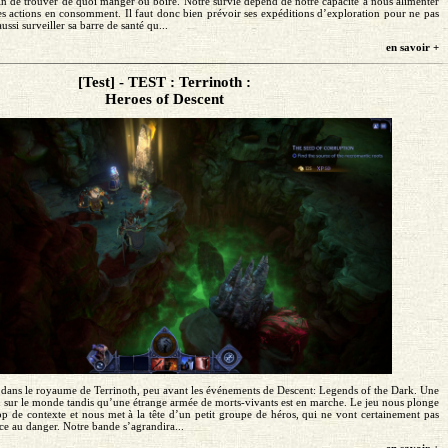
soin de trouver de quoi manger ou boire. Notre survie dépend de notre capacité à nous alimenter
les actions en consomment. Il faut donc bien prévoir ses expéditions d’exploration pour ne pas
ussi surveiller sa barre de santé qu...
en savoir +
[Test] - TEST : Terrinoth :
Heroes of Descent
 dans le royaume de Terrinoth, peu avant les événements de Descent: Legends of the Dark. Une
 sur le monde tandis qu’une étrange armée de morts-vivants est en marche. Le jeu nous plonge
op de contexte et nous met à la tête d’un petit groupe de héros, qui ne vont certainement pas
face au danger. Notre bande s’agrandira...