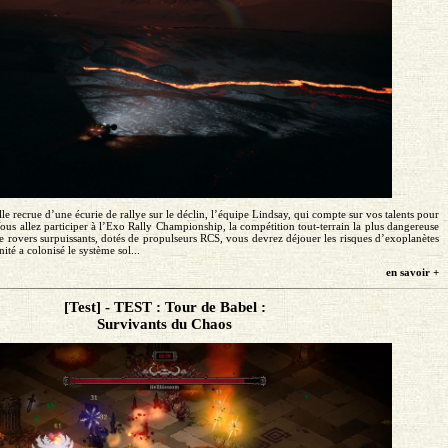
le recrue d’une écurie de rallye sur le déclin, l’équipe Lindsay, qui compte sur vos talents pour
us allez participer à l’Exo Rally Championship, la compétition tout-terrain la plus dangereuse
e rovers surpuissants, dotés de propulseurs RCS, vous devrez déjouer les risques d’exoplanètes
ité a colonisé le système sol...
en savoir +
[Test] - TEST : Tour de Babel :
Survivants du Chaos