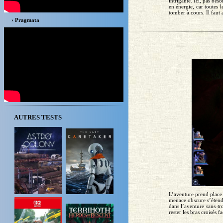
intrigante. Ici, pas be
en énergie, car toutes 
tomber à cours. Il faut a
› Pragmata
AUTRES TESTS
L’aventure prend place
menace obscure s’étend
dans l’aventure sans tr
rester les bras croisés 