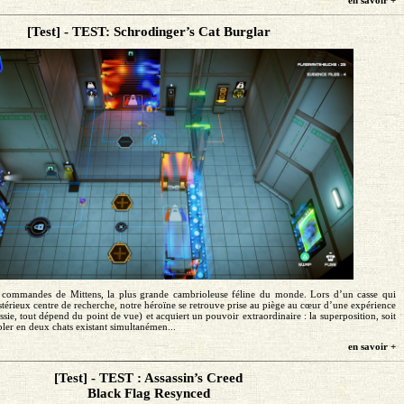
en savoir +
[Test] - TEST: Schrodinger’s Cat Burglar
 commandes de Mittens, la plus grande cambrioleuse féline du monde. Lors d’un casse qui
érieux centre de recherche, notre héroïne se retrouve prise au piège au cœur d’une expérience
ssie, tout dépend du point de vue) et acquiert un pouvoir extraordinaire : la superposition, soit
bler en deux chats existant simultanémen...
en savoir +
[Test] - TEST : Assassin’s Creed
Black Flag Resynced