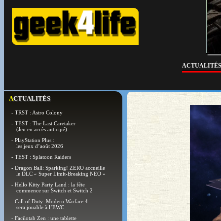
ACTUALITÉ
ACTUALITÉS
- TRST : Astro Colony
- TEST : The Last Caretaker
(Jeu en accès anticipé)
- PlayStation Plus :
les jeux d’août 2026
- TEST : Splatoon Raiders
- Dragon Ball: Sparking! ZERO accueille
le DLC « Super Limit-Breaking NEO »
- Hello Kitty Party Land : la fête
commence sur Switch et Switch 2
- Call of Duty: Modern Warfare 4
sera jouable à l’EWC
- Facilotab Zen : une tablette