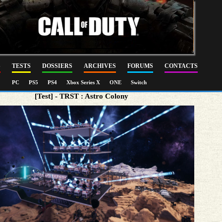
S
TESTS
DOSSIERS
ARCHIVES
FORUMS
CONTACTS
PC
PS5
PS4
Xbox Series X
ONE
Switch
[Test] - TRST : Astro Colony