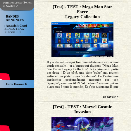
commence sur Switch
et Switch 2
[Test] - TEST : Mega Man Star
Force
Legacy Collection
BANDES
ANNONCES
› Assassin’s Creed
BLACK FLAG
RESYNCED
Il y a des retours qui font immédiatement vibrer une
corde sensible... et d’autres qui divisent. "Mega Man
Star Force Legacy Collection" fait clairement partie
des deux ! D’un côté, une série "culte" qui revient
enfin sur les plateformes "modernes". De l’autre, une
expérience profondément marquée par son
"époque", avec un ADN "old school" assumé qui ne
› Forza Horizon 6
plaira pas à tout le monde. Et c’est justement là que
r...
en savoir +
[Test] - TEST : Marvel Cosmic
Invasion