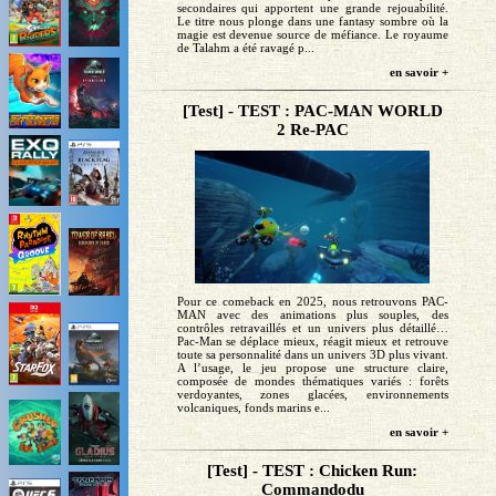
secondaires qui apportent une grande rejouabilité.
Le titre nous plonge dans une fantasy sombre où la
magie est devenue source de méfiance. Le royaume
de Talahm a été ravagé p...
en savoir +
[Test] - TEST : PAC-MAN WORLD
2 Re-PAC
Pour ce comeback en 2025, nous retrouvons PAC-
MAN avec des animations plus souples, des
contrôles retravaillés et un univers plus détaillé…
Pac-Man se déplace mieux, réagit mieux et retrouve
toute sa personnalité dans un univers 3D plus vivant.
A l’usage, le jeu propose une structure claire,
composée de mondes thématiques variés : forêts
verdoyantes, zones glacées, environnements
volcaniques, fonds marins e...
en savoir +
[Test] - TEST : Chicken Run:
Commandodu