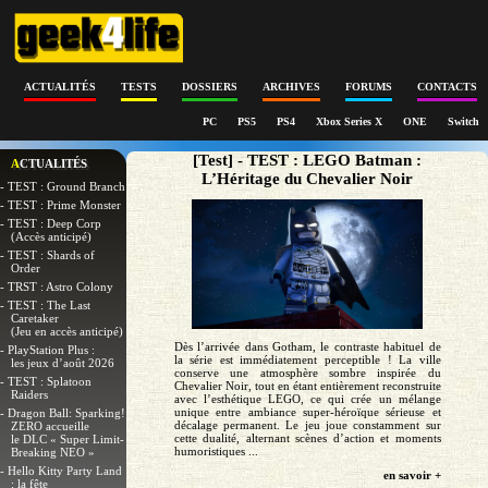
ACTUALITÉS
TESTS
DOSSIERS
ARCHIVES
FORUMS
CONTACTS
PC
PS5
PS4
Xbox Series X
ONE
Switch
[Test] - TEST : LEGO Batman :
ACTUALITÉS
L’Héritage du Chevalier Noir
- TEST : Ground Branch
- TEST : Prime Monster
- TEST : Deep Corp
(Accès anticipé)
- TEST : Shards of
Order
- TRST : Astro Colony
- TEST : The Last
Caretaker
(Jeu en accès anticipé)
Dès l’arrivée dans Gotham, le contraste habituel de
- PlayStation Plus :
la série est immédiatement perceptible ! La ville
les jeux d’août 2026
conserve une atmosphère sombre inspirée du
- TEST : Splatoon
Chevalier Noir, tout en étant entièrement reconstruite
Raiders
avec l’esthétique LEGO, ce qui crée un mélange
unique entre ambiance super-héroïque sérieuse et
- Dragon Ball: Sparking!
décalage permanent. Le jeu joue constamment sur
ZERO accueille
cette dualité, alternant scènes d’action et moments
le DLC « Super Limit-
humoristiques ...
Breaking NEO »
- Hello Kitty Party Land
en savoir +
: la fête