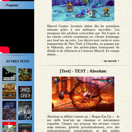
› Pragmata
Marvel Cosmic Invasion séduit dès les premières
minutes grâce à son ambiance survoltée. Les
musiques très pêchues concoctées par Tee Lopes et
les visuels colorés constituent un vibrant hommage
aux beat’em up retro. Les décors sont variés et nous
transportent de New York à Génosha, en passant par
le Wakanda, avec des arrière-plans foisonnants de
détails et de références à l’univers Marvel. En restant
attenti...
en savoir +
AUTRES TESTS
[Test] - TEST : Absolum
Absolum se définit comme un « Rogue Em Up » : le
jeu mêle beat’em up classique et mécaniques
roguelite. Chaque run propose des niveaux courts
mais intenses, générés procéduralement, avec des
embranchements scénaristiques et des quêtes