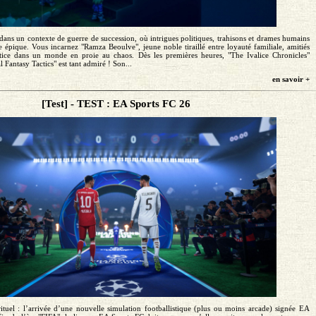
dans un contexte de guerre de succession, où intrigues politiques, trahisons et drames humains
 épique. Vous incarnez "Ramza Beoulve", jeune noble tiraillé entre loyauté familiale, amitiés
stice dans un monde en proie au chaos. Dès les premières heures, "The Ivalice Chronicles"
 Fantasy Tactics" est tant admiré ! Son...
en savoir +
[Test] - TEST : EA Sports FC 26
ituel : l’arrivée d’une nouvelle simulation footballistique (plus ou moins arcade) signée EA