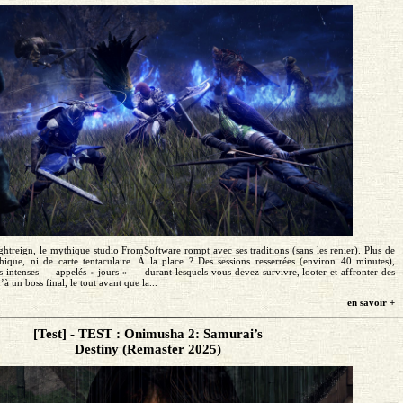
Nightreign, le mythique studio FromSoftware rompt avec ses traditions (sans les renier). Plus de
ique, ni de carte tentaculaire. À la place ? Des sessions resserrées (environ 40 minutes),
s intenses — appelés « jours » — durant lesquels vous devez survivre, looter et affronter des
 un boss final, le tout avant que la...
en savoir +
[Test] - TEST : Onimusha 2: Samurai’s
Destiny (Remaster 2025)