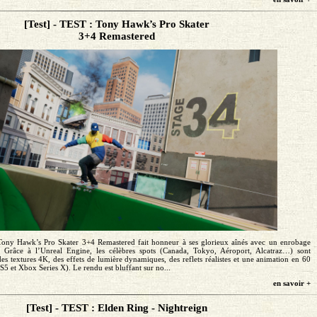
[Test] - TEST : Tony Hawk’s Pro Skater
3+4 Remastered
 Tony Hawk’s Pro Skater 3+4 Remastered fait honneur à ses glorieux aînés avec un enrobage
 Grâce à l’Unreal Engine, les célèbres spots (Canada, Tokyo, Aéroport, Alcatraz…) sont
s textures 4K, des effets de lumière dynamiques, des reflets réalistes et une animation en 60
S5 et Xbox Series X). Le rendu est bluffant sur no...
en savoir +
[Test] - TEST : Elden Ring - Nightreign