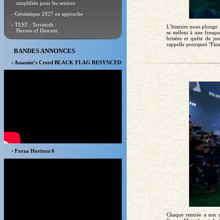
simplifiée pour les seniors
- Généatique 2027 en approche
- TEST : Terrinoth :
L’histoire nous plonge 
Heroes of Descent
se mêlent à une fresque
brisées et quête de ju
rappelle pourquoi "Final
BANDES ANNONCES
› Assassin’s Creed BLACK FLAG RESYNCED
› Forza Horizon 6
Chaque rentrée a son r