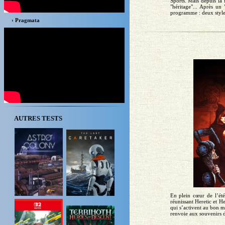
Sports. Mais depuis la 
"héritage"... Après un
programme : deux styles
› Pragmata
AUTRES TESTS
En plein cœur de l’ét
réunissant Heretic et H
qui s’activent au bon 
renvoie aux souvenirs d