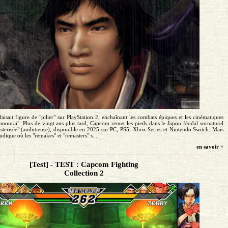
sait figure de "pilier" sur PlayStation 2, enchaînant les combats épiques et les cinématiques
amouraï". Plus de vingt ans plus tard, Capcom remet les pieds dans le Japon féodal surnaturel
sterisée" (ambitieuse), disponible en 2025 sur PC, PS5, Xbox Series et Nintendo Switch. Mais
dique où les "remakes" et "remasters" s...
en savoir +
[Test] - TEST : Capcom Fighting
Collection 2