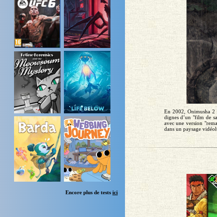
En 2002, Onimusha 2 fai
dignes d’un "film de s
avec une version "rema
dans un paysage vidéolu
Encore plus de tests
ici