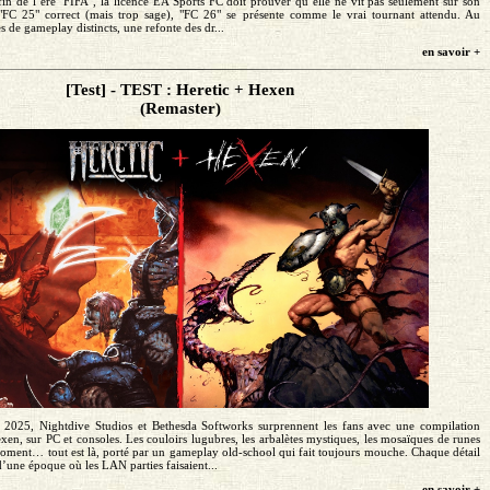
fin de l’ère "FIFA", la licence EA Sports FC doit prouver qu’elle ne vit pas seulement sur son
 "FC 25" correct (mais trop sage), "FC 26" se présente comme le vrai tournant attendu. Au
 de gameplay distincts, une refonte des dr...
en savoir +
[Test] - TEST : Heretic + Hexen
(Remaster)
é 2025, Nightdive Studios et Bethesda Softworks surprennent les fans avec une compilation
exen, sur PC et consoles. Les couloirs lugubres, les arbalètes mystiques, les mosaïques de runes
moment… tout est là, porté par un gameplay old-school qui fait toujours mouche. Chaque détail
’une époque où les LAN parties faisaient...
en savoir +