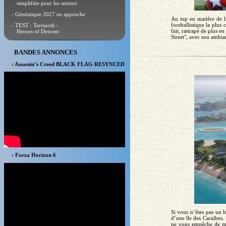
simplifiée pour les seniors
- Généatique 2027 en approche
Au top en matière de l
footballistique la plus 
- TEST : Terrinoth :
fait, rattrapé de plus 
Heroes of Descent
Street", avec son ambian
BANDES ANNONCES
› Assassin’s Creed BLACK FLAG RESYNCED
› Forza Horizon 6
Si vous n’êtes pas un h
d’une île des Caraïbes. 
ne vous empêche de man