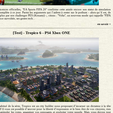
icences officielles, "EA Sports FIFA 20" confirme cette année encore son statut de simulation
complète à ce jour. Parmi les arguments qui l’aident à rester sur le podium - alors qu’il est, de
en plus par son challenger PES (Konami) -, citons : "Volta", un nouveau mode qui rappelle "FIFA
ce survoltée, ses gestes tech...
en savoir +
[Test] - Tropico 6 - PS4 Xbox ONE
abitué de la série, Tropico est un city builder nous proposant d’incarner un dictateur à la tête
S’il vous est possible d’œuvrer pour la liberté d’expression et le bien être de vos citoyens, rien
ipuler les votes, assassiner vos opposants et exploiter votre peuple. Mais vous devrez tout