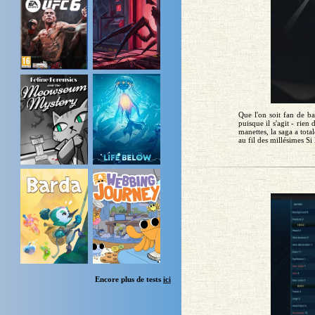
Que l'on soit fan de ba
puisque il s'agit - rie
manettes, la saga a tota
au fil des millésimes S
Encore plus de tests
ici