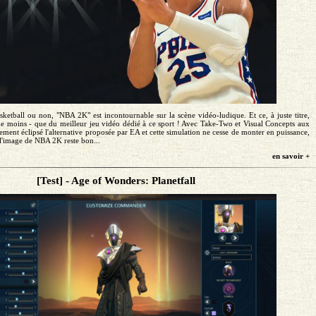
sketball ou non, "NBA 2K" est incontournable sur la scène vidéo-ludique. Et ce, à juste titre,
n de moins - que du meilleur jeu vidéo dédié à ce sport ! Avec Take-Two et Visual Concepts aux
lement éclipsé l'alternative proposée par EA et cette simulation ne cesse de monter en puissance,
i l'image de NBA 2K reste bon...
en savoir +
[Test] - Age of Wonders: Planetfall