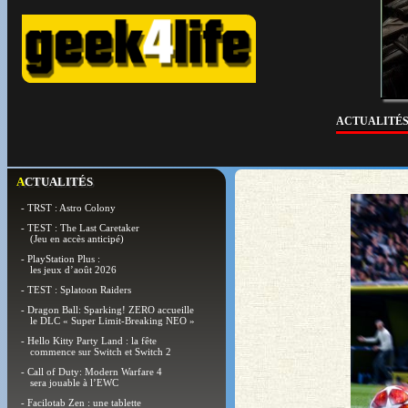
ACTUALITÉ
ACTUALITÉS
- TRST : Astro Colony
- TEST : The Last Caretaker
(Jeu en accès anticipé)
- PlayStation Plus :
les jeux d’août 2026
- TEST : Splatoon Raiders
- Dragon Ball: Sparking! ZERO accueille
le DLC « Super Limit-Breaking NEO »
- Hello Kitty Party Land : la fête
commence sur Switch et Switch 2
- Call of Duty: Modern Warfare 4
sera jouable à l’EWC
- Facilotab Zen : une tablette