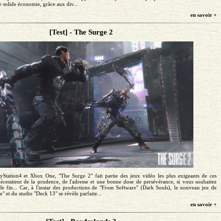
 solide économie, grâce aux div...
en savoir +
[Test] - The Surge 2
yStation4 et Xbox One, "The Surge 2" fait partie des jeux vidéo les plus exigeants de ces
nécessitent de la prudence, de l'adresse et une bonne dose de persévérance, si vous souhaitez
 de fin... Car, à l'instar des productions de "From Software" (Dark Souls), le nouveau jeu de
" et du studio "Deck 13" se révèle parfaite...
en savoir +