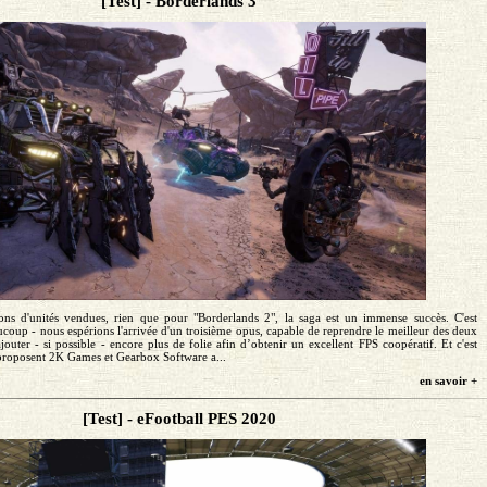
[Test] - Borderlands 3
ons d'unités vendues, rien que pour "Borderlands 2", la saga est un immense succès. C'est
oup - nous espérions l'arrivée d'un troisième opus, capable de reprendre le meilleur des deux
ajouter - si possible - encore plus de folie afin d’obtenir un excellent FPS coopératif. Et c'est
proposent 2K Games et Gearbox Software a...
en savoir +
[Test] - eFootball PES 2020