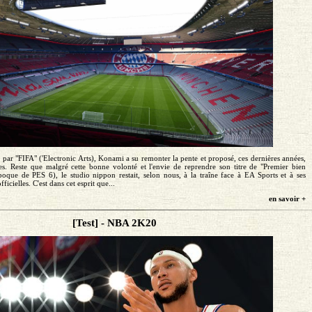
 par "FIFA" ('Electronic Arts), Konami a su remonter la pente et proposé, ces dernières années,
aces. Reste que malgré cette bonne volonté et l'envie de reprendre son titre de "Premier bien
poque de PES 6), le studio nippon restait, selon nous, à la traîne face à EA Sports et à ses
icielles. C'est dans cet esprit que...
en savoir +
[Test] - NBA 2K20