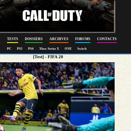
S
TESTS
DOSSIERS
ARCHIVES
FORUMS
CONTACTS
PC
PS5
PS4
Xbox Series X
ONE
Switch
[Test] - FIFA 20