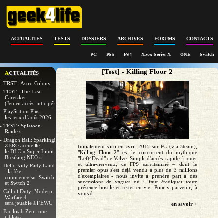
ACTUALITÉS
TESTS
DOSSIERS
ARCHIVES
FORUMS
CONTACTS
PC
PS5
PS4
Xbox Series X
ONE
Switch
[Test] - Killing Floor 2
ACTUALITÉS
- TRST : Astro Colony
- TEST : The Last
Caretaker
(Jeu en accès anticipé)
- PlayStation Plus :
les jeux d’août 2026
- TEST : Splatoon
Raiders
- Dragon Ball: Sparking!
ZERO accueille
Initialement sorti en avril 2015 sur PC (via Steam),
le DLC « Super Limit-
"Killing Floor 2" est le concurrent du mythique
Breaking NEO »
"Left4Dead" de Valve. Simple d'accès, rapide à jouer
et ultra-nerveux, ce FPS survitaminé – dont le
- Hello Kitty Party Land
premier opus s'est déjà vendu à plus de 3 millions
: la fête
d'exemplaires - nous invite à prendre part à des
commence sur Switch
successions de vagues où il faut éradiquer toute
et Switch 2
présence hostile et rester en vie. Pour y parvenir, à
- Call of Duty: Modern
vous d...
Warfare 4
sera jouable à l’EWC
en savoir +
- Facilotab Zen : une
tablette