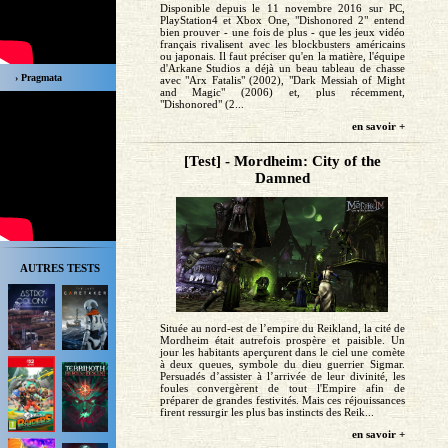
Disponible depuis le 11 novembre 2016 sur PC,
PlayStation4 et Xbox One, "Dishonored 2" entend
bien prouver - une fois de plus - que les jeux vidéo
français rivalisent avec les blockbusters américains
ou japonais. Il faut préciser qu'en la matière, l'équipe
d'Arkane Studios a déjà un beau tableau de chasse
› Pragmata
avec "Arx Fatalis" (2002), "Dark Messiah of Might
and Magic" (2006) et, plus récemment,
"Dishonored" (2...
en savoir +
[Test] - Mordheim: City of the
Damned
AUTRES TESTS
Située au nord-est de l’empire du Reikland, la cité de
Mordheim était autrefois prospère et paisible. Un
jour les habitants aperçurent dans le ciel une comète
à deux queues, symbole du dieu guerrier Sigmar.
Persuadés d’assister à l’arrivée de leur divinité, les
foules convergèrent de tout l'Empire afin de
préparer de grandes festivités. Mais ces réjouissances
firent ressurgir les plus bas instincts des Reik...
en savoir +