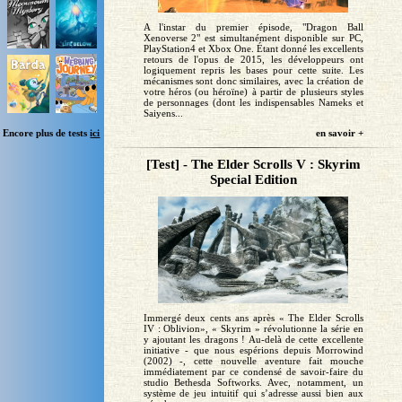
A l'instar du premier épisode, "Dragon Ball
Xenoverse 2" est simultanément disponible sur PC,
PlayStation4 et Xbox One. Étant donné les excellents
retours de l'opus de 2015, les développeurs ont
logiquement repris les bases pour cette suite. Les
mécanismes sont donc similaires, avec la création de
votre héros (ou héroïne) à partir de plusieurs styles
de personnages (dont les indispensables Nameks et
Saiyens...
Encore plus de tests
ici
en savoir +
[Test] - The Elder Scrolls V : Skyrim
Special Edition
Immergé deux cents ans après « The Elder Scrolls
IV : Oblivion», « Skyrim » révolutionne la série en
y ajoutant les dragons ! Au-delà de cette excellente
initiative - que nous espérions depuis Morrowind
(2002) -, cette nouvelle aventure fait mouche
immédiatement par ce condensé de savoir-faire du
studio Bethesda Softworks. Avec, notamment, un
système de jeu intuitif qui s’adresse aussi bien aux