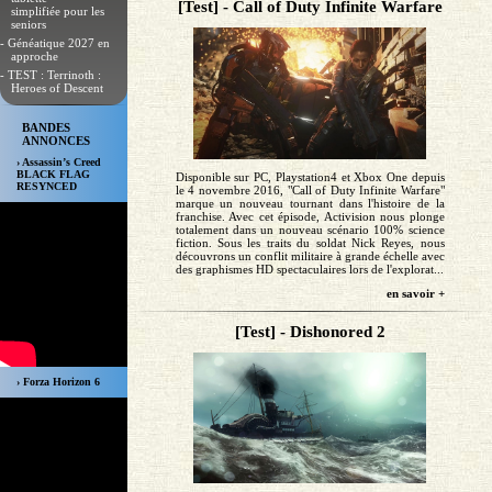
[Test] - Call of Duty Infinite Warfare
simplifiée pour les
seniors
- Généatique 2027 en
approche
- TEST : Terrinoth :
Heroes of Descent
BANDES
ANNONCES
› Assassin’s Creed
BLACK FLAG
Disponible sur PC, Playstation4 et Xbox One depuis
RESYNCED
le 4 novembre 2016, "Call of Duty Infinite Warfare"
marque un nouveau tournant dans l'histoire de la
franchise. Avec cet épisode, Activision nous plonge
totalement dans un nouveau scénario 100% science
fiction. Sous les traits du soldat Nick Reyes, nous
découvrons un conflit militaire à grande échelle avec
des graphismes HD spectaculaires lors de l'explorat...
en savoir +
[Test] - Dishonored 2
› Forza Horizon 6