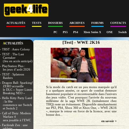
ACTUALITÉS
TESTS
DOSSIERS
ARCHIVES
FORUMS
CONTACTS
PC
PS5
PS4
Xbox Series X
ONE
Switch
[Test] - WWE 2K16
ACTUALITÉS
- TRST : Astro Colony
- TEST : The Last
Caretaker
(Jeu en accès anticipé)
- PlayStation Plus :
les jeux d’août 2026
- TEST : Splatoon
Raiders
- Dragon Ball: Sparking!
ZERO accueille
Si la mode du catch est un peu moins marquée qu'il
le DLC « Super Limit-
y a quelques années, ce sport de combat demeure
Breaking NEO »
hautement populaire et incontournable dans l'univers
des jeux vidéo. C'est pourquoi l'arrivée du nouveau
- Hello Kitty Party Land
millésime de la saga WWE 2K (initialement chez
: la fête
THQ) reste un évènement. Disponible simultanément
commence sur Switch
sur PS3, PS4, Xbox 360 et Xbox One, « WWE 2K16
et Switch 2
», marque le retour en force de la licence, avec une
- Call of Duty: Modern
bonne dos...
Warfare 4
sera jouable à l’EWC
en savoir +
- Facilotab Zen : une
tablette