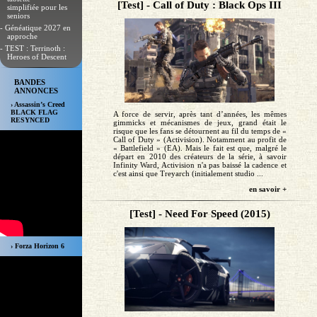
[Test] - Call of Duty : Black Ops III
simplifiée pour les
seniors
- Généatique 2027 en
approche
- TEST : Terrinoth :
Heroes of Descent
BANDES
ANNONCES
› Assassin’s Creed
BLACK FLAG
A force de servir, après tant d’années, les mêmes
RESYNCED
gimmicks et mécanismes de jeux, grand était le
risque que les fans se détournent au fil du temps de «
Call of Duty » (Activision). Notamment au profit de
« Battlefield » (EA). Mais le fait est que, malgré le
départ en 2010 des créateurs de la série, à savoir
Infinity Ward, Activision n'a pas baissé la cadence et
c'est ainsi que Treyarch (initialement studio ...
en savoir +
[Test] - Need For Speed (2015)
› Forza Horizon 6