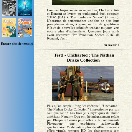
Comme chaque année en septembre, Electronic Arts
et Konami se livrent au traditionnel duel opposant
"FIFA" (EA) à "Pro Evolution Soccer" (Konami).
L'occasion de perfectionner une fois de plus leurs
prestigieuses séries, à grand renfort de graphismes
HD et de nouvelles subtilités tendant toujours vers
encore plus d’authenticité. Quelques jours après
avoir découvert "Pro Evolution Soccer 2016" de
Konami, c'es...
Encore plus de tests
ici
en savoir +
[Test] - Uncharted : The Nathan
Drake Collection
Plus qu'un simple lifting "cosmétique", "Uncharted :
The Nathan Drake Collection" impressionne par son
saut qualitatif ! Les trois jeux mythiques du studio
américain Naughty Dog ont été intégralement refaits
par Bluepoint Games pour offrir à la communauté
Playstation4 une expérience audiovisuelle
spectaculaire. Modélisation plus détaillée, nouveaux
effets visuels, textures HD, les changements sont