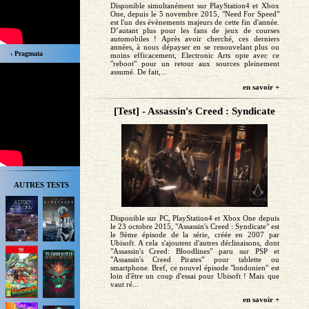
Disponible simultanément sur PlayStation4 et Xbox
One, depuis le 5 novembre 2015, "Need For Speed"
est l'un des évènements majeurs de cette fin d'année.
D’autant plus pour les fans de jeux de courses
automobiles ! Après avoir cherché, ces derniers
années, à nous dépayser en se renouvelant plus ou
› Pragmata
moins efficacement, Electronic Arts opte avec ce
"reboot" pour un retour aux sources pleinement
assumé. De fait,...
en savoir +
[Test] - Assassin's Creed : Syndicate
AUTRES TESTS
Disponible sur PC, PlayStation4 et Xbox One depuis
le 23 octobre 2015, "Assassin's Creed : Syndicate" est
le 9ème épisode de la série, créée en 2007 par
Ubisoft. A cela s'ajoutent d'autres déclinaisons, dont
"Assassin's Creed: Bloodlines" paru sur PSP et
"Assassin's Creed Pirates" pour tablette ou
smartphone. Bref, ce nouvel épisode "londonien" est
loin d'être un coup d'essai pour Ubisoft ! Mais que
vaut ré...
en savoir +