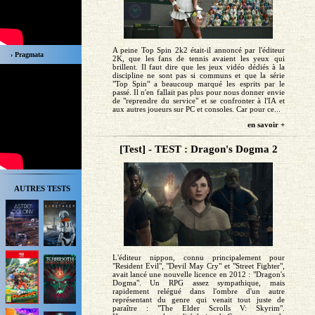
A peine Top Spin 2k2 était-il annoncé par l'éditeur
› Pragmata
2K, que les fans de tennis avaient les yeux qui
brillent. Il faut dire que les jeux vidéo dédiés à la
discipline ne sont pas si communs et que la série
"Top Spin" a beaucoup marqué les esprits par le
passé. Il n'en fallait pas plus pour nous donner envie
de "reprendre du service" et se confronter à l'IA et
aux autres joueurs sur PC et consoles. Car pour ce...
en savoir +
[Test] - TEST : Dragon's Dogma 2
AUTRES TESTS
L'éditeur nippon, connu principalement pour
"Resident Evil", "Devil May Cry" et "Street Fighter",
avait lancé une nouvelle licence en 2012 : "Dragon's
Dogma". Un RPG assez sympathique, mais
rapidement relégué dans l'ombre d'un autre
représentant du genre qui venait tout juste de
paraître : "The Elder Scrolls V: Skyrim".