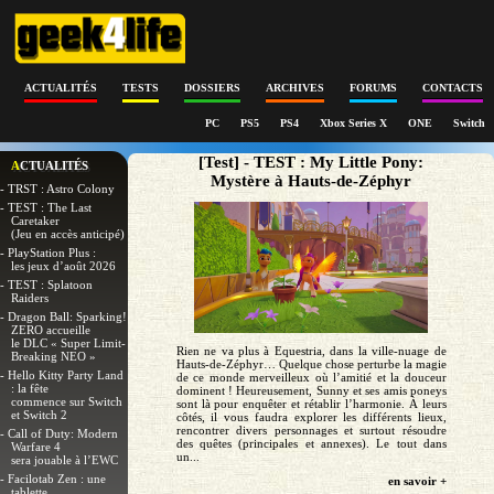
ACTUALITÉS
TESTS
DOSSIERS
ARCHIVES
FORUMS
CONTACTS
PC
PS5
PS4
Xbox Series X
ONE
Switch
[Test] - TEST : My Little Pony:
ACTUALITÉS
Mystère à Hauts-de-Zéphyr
- TRST : Astro Colony
- TEST : The Last
Caretaker
(Jeu en accès anticipé)
- PlayStation Plus :
les jeux d’août 2026
- TEST : Splatoon
Raiders
- Dragon Ball: Sparking!
ZERO accueille
le DLC « Super Limit-
Rien ne va plus à Equestria, dans la ville-nuage de
Breaking NEO »
Hauts-de-Zéphyr… Quelque chose perturbe la magie
- Hello Kitty Party Land
de ce monde merveilleux où l’amitié et la douceur
: la fête
dominent ! Heureusement, Sunny et ses amis poneys
commence sur Switch
sont là pour enquêter et rétablir l’harmonie. À leurs
et Switch 2
côtés, il vous faudra explorer les différents lieux,
rencontrer divers personnages et surtout résoudre
- Call of Duty: Modern
des quêtes (principales et annexes). Le tout dans
Warfare 4
un...
sera jouable à l’EWC
- Facilotab Zen : une
en savoir +
tablette