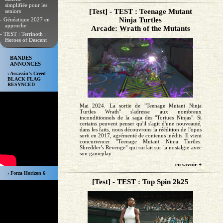
simplifiée pour les
[Test] - TEST : Teenage Mutant
seniors
Ninja Turtles
- Généatique 2027 en
approche
Arcade: Wrath of the Mutants
- TEST : Terrinoth :
Heroes of Descent
BANDES
ANNONCES
› Assassin’s Creed
BLACK FLAG
RESYNCED
Mai 2024. La sortie de "Teenage Mutant Ninja
Turtles Wrath" s'adresse aux nombreux
inconditionnels de la saga des "Tortues Ninjas". Si
certains peuvent penser qu'il s'agit d'une nouveauté,
dans les faits, nous découvrons la réédition de l'opus
sorti en 2017, agrémenté de contenus inédits. Il vient
concurrencer "Teenage Mutant Ninja Turtles:
Shredder’s Revenge" qui surfait sur la nostalgie avec
son gameplay ...
en savoir +
› Forza Horizon 6
[Test] - TEST : Top Spin 2k25