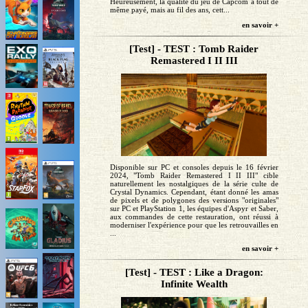
Heureusement, la qualité du jeu de Capcom a tout de
même payé, mais au fil des ans, cett...
en savoir +
[Test] - TEST : Tomb Raider
Remastered I II III
Disponible sur PC et consoles depuis le 16 février
2024, "Tomb Raider Remastered I II III" cible
naturellement les nostalgiques de la série culte de
Crystal Dynamics. Cependant, étant donné les amas
de pixels et de polygones des versions "originales"
sur PC et PlayStation 1, les équipes d'Aspyr et Saber,
aux commandes de cette restauration, ont réussi à
moderniser l'expérience pour que les retrouvailles en
...
en savoir +
[Test] - TEST : Like a Dragon:
Infinite Wealth