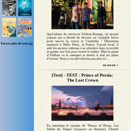
Quel plaisir de retrouver Ichiban Kasuga, cet ancien
yakuza qui a décidé de devenir un véritable héros
pour sauver la veuve et l’orphelin ! Désormais
Encore plus de tests
ici
employé à Hello Work, le France Travail local, il
aide les anciens yakuzas à se réinsérer dans la société
et quitter une fois pour toutes le milieu. Mais le passé
d’Ichiban va le rattraper et mettre à mal ses plans
d’avenir. Nous n’en dévoilerons pas plus ici ...
en savoir +
[Test] - TEST : Prince of Persia:
The Lost Crown
En attendant le remake de "Prince of Persia: Les
Sables du Temps" (toujours en chantier), Ubisoft