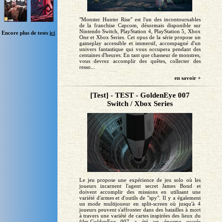
"Monster Hunter Rise" est l'un des incontournables
de la franchise Capcom, désormais disponible sur
Nintendo Switch, PlayStation 4, PlayStation 5, Xbox
Encore plus de tests
ici
One et Xbox Series. Cet opus de la série propose un
gameplay accessible et immersif, accompagné d'un
univers fantastique qui vous occupera pendant des
centaines d'heures. En tant que chasseur de monstres,
vous devrez accomplir des quêtes, collecter des
resso...
en savoir +
[Test] - TEST - GoldenEye 007
Switch / Xbox Series
Le jeu propose une expérience de jeu solo où les
joueurs incarnent l'agent secret James Bond et
doivent accomplir des missions en utilisant une
variété d'armes et d'outils de "spy". Il y a également
un mode multijoueur en split-screen où jusqu'à 4
joueurs peuvent s'affronter dans des batailles à mort
à travers une variété de cartes inspirées des lieux du
film.GoldenEye 007 a été un énorme succès