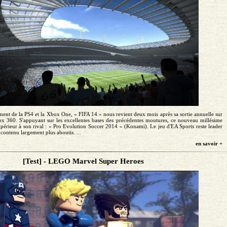
ment de la PS4 et la Xbox One, « FIFA 14 » nous revient deux mois après sa sortie annuelle sur
ox 360. S'appuyant sur les excellentes bases des précédentes moutures, ce nouveau millésime
 supérieur à son rival : « Pro Evolution Soccer 2014 » (Konami). Le jeu d'EA Sports reste leader
n contenu largement plus aboutis. ...
en savoir +
[Test] - LEGO Marvel Super Heroes