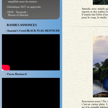
simplifiée pour les seniors
- Généatique 2027 en approche
Attendu avec intérêt p
reports et des trailers
- TEST : Terrinoth :
d’entrée fait l'effet d
Heroes of Descent
pour le coup, le studio 
BANDES ANNONCES
› Assassin’s Creed BLACK FLAG RESYNCED
› Forza Horizon 6
Souvenons-nous ! Fin m
c’est un carton plein. L
qu’à la grisaille habit