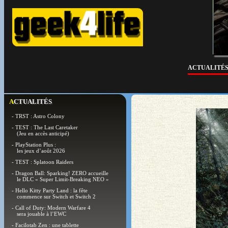
ACTUALITÉ
ACTUALITÉS
- TRST : Astro Colony
- TEST : The Last Caretaker
(Jeu en accès anticipé)
- PlayStation Plus :
les jeux d’août 2026
- TEST : Splatoon Raiders
- Dragon Ball: Sparking! ZERO accueille
le DLC « Super Limit-Breaking NEO »
- Hello Kitty Party Land : la fête
commence sur Switch et Switch 2
- Call of Duty: Modern Warfare 4
sera jouable à l’EWC
- Facilotab Zen : une tablette