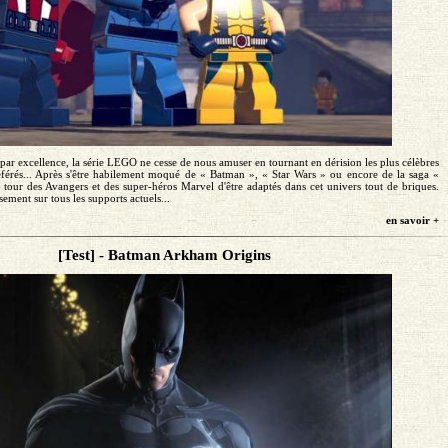
 par excellence, la série LEGO ne cesse de nous amuser en tournant en dérision les plus célèbres
éférés... Après s'être habilement moqué de « Batman », « Star Wars » ou encore de la saga «
u tour des Avangers et des super-héros Marvel d'être adaptés dans cet univers tout de briques.
ement sur tous les supports actuels...
en savoir +
[Test] - Batman Arkham Origins