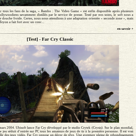
ar tous les fans de la saga, « Rambo : The Video Game » est enfin disponible après plusieurs
 hollywoodiens savamment distillés par le service de presse. Testé par nos soins, le soft nous a
'une douche froide. Certes, nous nous attendions à une adaptation orientée « seconde zone », mais
Teyon a fait fort avec un conc...
en savoir +
[Test] - Far Cry Classic
ars 2004. Ubisoft lance Far Cry développé par le studio Crytek (Crysis). Sur le plan mondial,
e jeu séduit d’entrée sur PC tous les amateurs de jeux de tir à la première personne. Il est vrai
uelle des jeux vidéo, Far Cry oppose un décor de rêve. Une aventure pleine de rebondissements