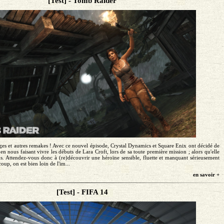
[Test] - Tomb Raider
rtages et autres remakes ! Avec ce nouvel épisode, Crystal Dynamics et Square Enix ont décidé de
n nous faisant vivre les débuts de Lara Croft, lors de sa toute première mission ; alors qu'elle
ns. Attendez-vous donc à (re)découvrir une héroïne sensible, fluette et manquant sérieusement
oup, on est bien loin de l'im...
en savoir +
[Test] - FIFA 14