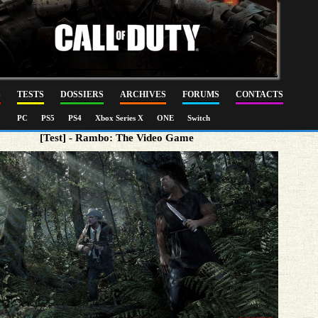
S
TESTS
DOSSIERS
ARCHIVES
FORUMS
CONTACTS
PC
PS5
PS4
Xbox Series X
ONE
Switch
[Test] - Rambo: The Video Game