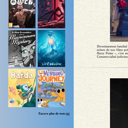
Divertissement familial
scènes de nos films pr
Harry Potter », c'est a
Commercialisé judicieus
Encore plus de tests
ici