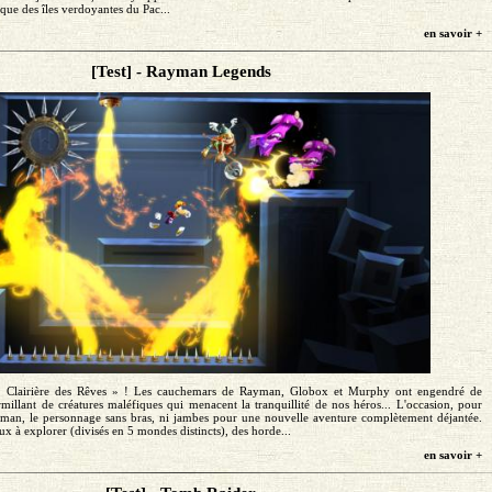
que des îles verdoyantes du Pac...
en savoir +
[Test] - Rayman Legends
 « Clairière des Rêves » ! Les cauchemars de Rayman, Globox et Murphy ont engendré de
llant de créatures maléfiques qui menacent la tranquillité de nos héros... L'occasion, pour
man, le personnage sans bras, ni jambes pour une nouvelle aventure complètement déjantée.
x à explorer (divisés en 5 mondes distincts), des horde...
en savoir +