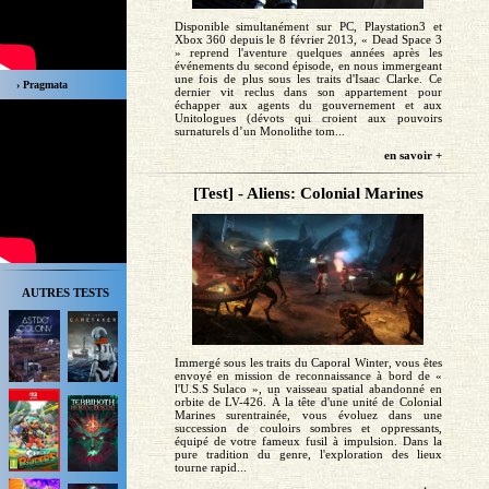
Disponible simultanément sur PC, Playstation3 et
Xbox 360 depuis le 8 février 2013, « Dead Space 3
» reprend l'aventure quelques années après les
événements du second épisode, en nous immergeant
une fois de plus sous les traits d'Isaac Clarke. Ce
› Pragmata
dernier vit reclus dans son appartement pour
échapper aux agents du gouvernement et aux
Unitologues (dévots qui croient aux pouvoirs
surnaturels d’un Monolithe tom...
en savoir +
[Test] - Aliens: Colonial Marines
AUTRES TESTS
Immergé sous les traits du Caporal Winter, vous êtes
envoyé en mission de reconnaissance à bord de «
l'U.S.S Sulaco », un vaisseau spatial abandonné en
orbite de LV-426. À la tête d'une unité de Colonial
Marines surentrainée, vous évoluez dans une
succession de couloirs sombres et oppressants,
équipé de votre fameux fusil à impulsion. Dans la
pure tradition du genre, l'exploration des lieux
tourne rapid...