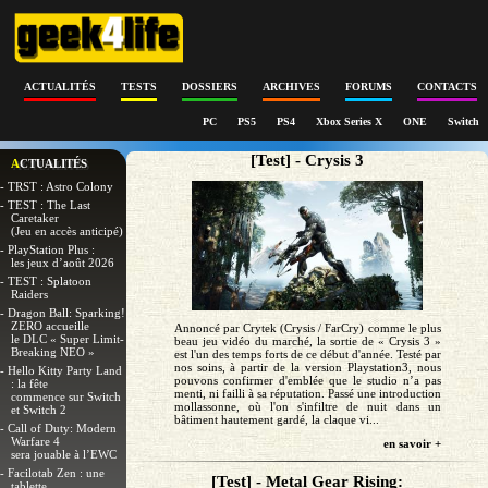
ACTUALITÉS
TESTS
DOSSIERS
ARCHIVES
FORUMS
CONTACTS
PC
PS5
PS4
Xbox Series X
ONE
Switch
[Test] - Crysis 3
ACTUALITÉS
- TRST : Astro Colony
- TEST : The Last
Caretaker
(Jeu en accès anticipé)
- PlayStation Plus :
les jeux d’août 2026
- TEST : Splatoon
Raiders
- Dragon Ball: Sparking!
ZERO accueille
Annoncé par Crytek (Crysis / FarCry) comme le plus
le DLC « Super Limit-
beau jeu vidéo du marché, la sortie de « Crysis 3 »
Breaking NEO »
est l'un des temps forts de ce début d'année. Testé par
nos soins, à partir de la version Playstation3, nous
- Hello Kitty Party Land
pouvons confirmer d'emblée que le studio n’a pas
: la fête
menti, ni failli à sa réputation. Passé une introduction
commence sur Switch
mollassonne, où l'on s'infiltre de nuit dans un
et Switch 2
bâtiment hautement gardé, la claque vi...
- Call of Duty: Modern
Warfare 4
en savoir +
sera jouable à l’EWC
- Facilotab Zen : une
[Test] - Metal Gear Rising:
tablette