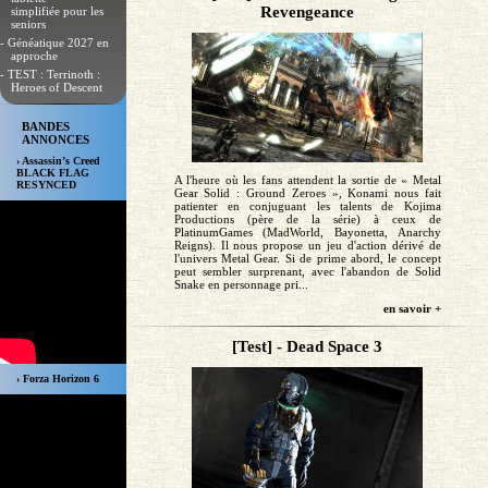
Revengeance
simplifiée pour les
seniors
- Généatique 2027 en
approche
- TEST : Terrinoth :
Heroes of Descent
BANDES
ANNONCES
› Assassin’s Creed
BLACK FLAG
A l'heure où les fans attendent la sortie de « Metal
RESYNCED
Gear Solid : Ground Zeroes », Konami nous fait
patienter en conjuguant les talents de Kojima
Productions (père de la série) à ceux de
PlatinumGames (MadWorld, Bayonetta, Anarchy
Reigns). Il nous propose un jeu d'action dérivé de
l'univers Metal Gear. Si de prime abord, le concept
peut sembler surprenant, avec l'abandon de Solid
Snake en personnage pri...
en savoir +
[Test] - Dead Space 3
› Forza Horizon 6