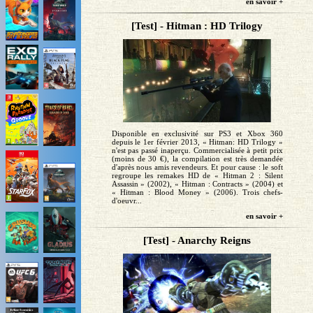
en savoir +
[Test] - Hitman : HD Trilogy
Disponible en exclusivité sur PS3 et Xbox 360
depuis le 1er février 2013, « Hitman: HD Trilogy »
n'est pas passé inaperçu. Commercialisée à petit prix
(moins de 30 €), la compilation est très demandée
d'après nous amis revendeurs. Et pour cause : le soft
regroupe les remakes HD de « Hitman 2 : Silent
Assassin » (2002), « Hitman : Contracts » (2004) et
« Hitman : Blood Money » (2006). Trois chefs-
d'oeuvr...
en savoir +
[Test] - Anarchy Reigns