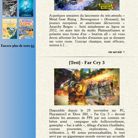
A quelques semaines du lancement du très attendu «
Metal Gear Rising : Revengeance » (Konami), les
joueurs européens et américians découvrent «
Anarchy Reigns ». Sorti initialement au Japon en
2012, cet autre titre du studio PlatinumGames se
présente sous forme d'un « beat'em all » où vous
devez affronter les hordes d'ennemis qui se dressent
sur votre route. Concept classique, mais efficace,
surtout à 2...
Encore plus de tests
ici
en savoir +
[Test] - Far Cry 3
Disponible depuis le 29 novembre sur PC,
Playstation3 et Xbox 360, « Far Cry 3 » devrait
séduire les amateurs de FPS par son contenu en
béton armé : campagne solo hollywoodienne,
gameplay « bac à sable », déluge d'action (fusillades,
courses poursuites, explorations, chasse,
infiltration...), 40 armes personnalisables, le tout
servi par un gigantesque monde ouvert qui accueille