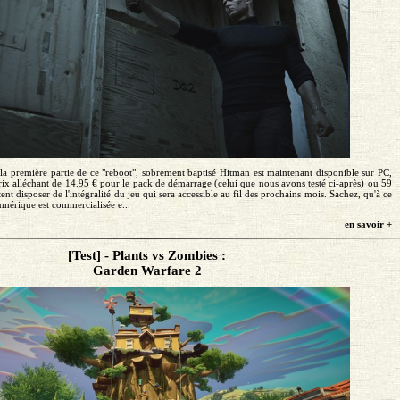
 la première partie de ce "reboot", sobrement baptisé Hitman est maintenant disponible sur PC,
ix alléchant de 14.95 € pour le pack de démarrage (celui que nous avons testé ci-après) ou 59
nt disposer de l'intégralité du jeu qui sera accessible au fil des prochains mois. Sachez, qu'à ce
umérique est commercialisée e...
en savoir +
[Test] - Plants vs Zombies :
Garden Warfare 2