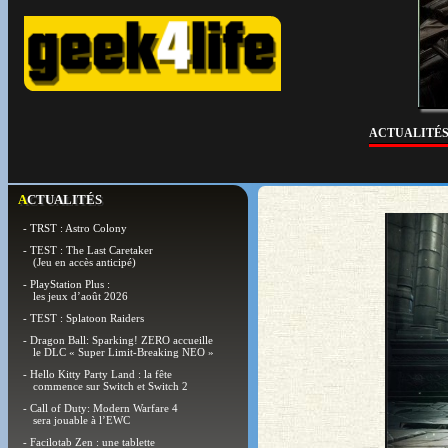
ACTUALITÉ
ACTUALITÉS
- TRST : Astro Colony
- TEST : The Last Caretaker
(Jeu en accès anticipé)
- PlayStation Plus :
les jeux d’août 2026
- TEST : Splatoon Raiders
- Dragon Ball: Sparking! ZERO accueille
le DLC « Super Limit-Breaking NEO »
- Hello Kitty Party Land : la fête
commence sur Switch et Switch 2
- Call of Duty: Modern Warfare 4
sera jouable à l’EWC
- Facilotab Zen : une tablette