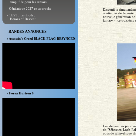
simplifiée pour les seniors
- Généatique 2027 en approche
Disponible simultanémen
continuité de la série
- TEST : Terrinoth :
nouvelle génération de 
Heroes of Descent
fantasy », ce troisième o
BANDES ANNONCES
› Assassin’s Creed BLACK FLAG RESYNCED
› Forza Horizon 6
Décidément les jeux vid
de "Sébastien Loeb Ral
opus de sa mythique sér