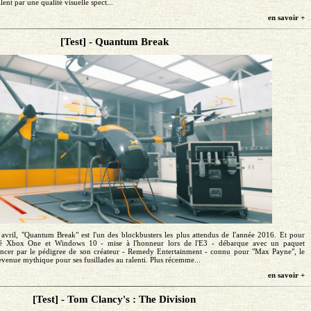
lent par une qualité visuelle spect...
en savoir +
[Test] - Quantum Break
 avril, "Quantum Break" est l'un des blockbusters les plus attendus de l'année 2016. Et pour
vité Xbox One et Windows 10 - mise à l'honneur lors de l'E3 - débarque avec un paquet
cer par le pédigree de son créateur - Remedy Entertainment - connu pour "Max Payne", le
enue mythique pour ses fusillades au ralenti. Plus récemme...
en savoir +
[Test] - Tom Clancy's : The Division