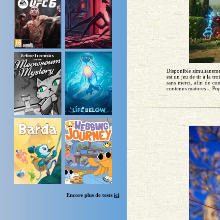
Disponible simultanéme
est un jeu de tir à la t
sans merci, afin de con
contenus matures -, Pop
Encore plus de tests
ici