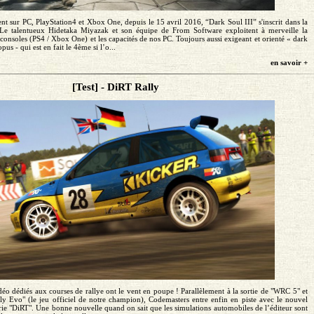
t sur PC, PlayStation4 et Xbox One, depuis le 15 avril 2016, “Dark Soul III” s'inscrit dans la
. Le talentueux Hidetaka Miyazak et son équipe de From Software exploitent à merveille la
consoles (PS4 / Xbox One) et les capacités de nos PC. Toujours aussi exigeant et orienté « dark
pus - qui est en fait le 4ème si l’o...
en savoir +
[Test] - DiRT Rally
éo dédiés aux courses de rallye ont le vent en poupe ! Parallèlement à la sortie de "WRC 5" et
ly Evo" (le jeu officiel de notre champion), Codemasters entre enfin en piste avec le nouvel
ie "DiRT". Une bonne nouvelle quand on sait que les simulations automobiles de l’éditeur sont