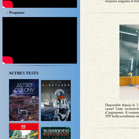
toujours soignées et bril
› Pragmata
AUTRES TESTS
Disponible depuis le 5
cause! Cette exclusi
d’arguments. A commen
TFP hollywoodienne dev