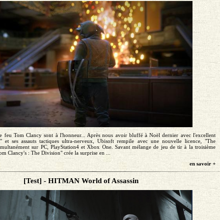
e feu Tom Clancy sont à l'honneur... Après nous avoir bluffé à Noël dernier avec l'excellent
" et ses assauts tactiques ultra-nerveux, Ubisoft rempile avec une nouvelle licence, "The
simultanément sur PC, PlayStation4 et Xbox One. Savant mélange de jeu de tir à la troisième
m Clancy's : The Division" crée la surprise en ...
en savoir +
[Test] - HITMAN World of Assassin