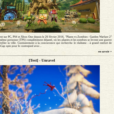
nt sur PC, PS4 et Xbox One depuis le 26 février 2016, "Plants vs Zombies : Garden Warfare 2"
roisième personne (TPS) complètement déjanté, où les plantes et les zombies se livrent une guerre
trôler la ville. Contrairement à la concurrence qui recherche le réalisme - à grand renfort de
Cap opte pour le contrepied avec...
en savoir +
[Test] - Unravel