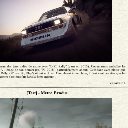
éneau des jeux vidéo de rallye avec "DiRT Rally" (paru en 2015), Codemasters enchaîne les
. A l’image de son dernier jeu, "F1 2018", particulièrement abouti. C'est donc avec plaisir que
Rally 2.0" sur PC, PlayStation4 et Xbox One. Avant toute chose, il faut avoir en tête que les
ters n'ont pas fait dans la demi-mesure...
en savoir +
[Test] - Metro Exodus