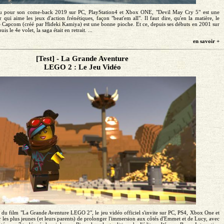
ndu pour son come-back 2019 sur PC, PlayStation4 et Xbox ONE, "Devil May Cry 5" est une
 qui aime les jeux d'action frénétiques, façon "beat'em all". Il faut dire, qu'en la matière, le
Capcom (créé par Hideki Kamiya) est une bonne pioche. Et ce, depuis ses débuts en 2001 sur
is le 4e volet, la saga était en retrait. ...
en savoir +
[Test] - La Grande Aventure
LEGO 2 : Le Jeu Vidéo
ie du film "La Grande Aventure LEGO 2", le jeu vidéo officiel s'invite sur PC, PS4, Xbox One et
 les plus jeunes (et leurs parents) de prolonger l'immersion aux côtés d'Emmet et de Lucy, avec