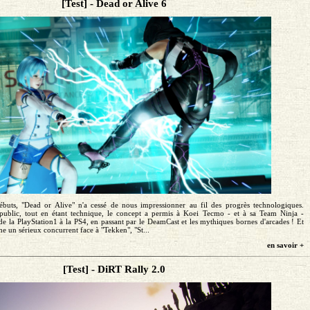
[Test] - Dead or Alive 6
débuts, "Dead or Alive" n'a cessé de nous impressionner au fil des progrès technologiques.
 public, tout en étant technique, le concept a permis à Koei Tecmo - et à sa Team Ninja -
 de la PlayStation1 à la PS4, en passant par le DeamCast et les mythiques bornes d'arcades ! Et
e un sérieux concurrent face à "Tekken", "St...
en savoir +
[Test] - DiRT Rally 2.0