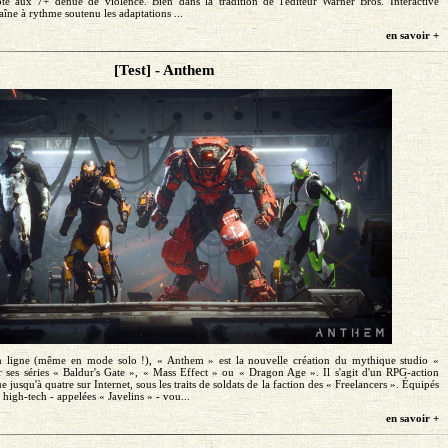
té aux 7+ dénué de violence. Bien dans la tradition de l'éditeur Warner Bros. Interactive
îne à rythme soutenu les adaptations ...
en savoir +
[Test] - Anthem
 ligne (même en mode solo !), « Anthem » est la nouvelle création du mythique studio «
 ses séries « Baldur's Gate », « Mass Effect » ou « Dragon Age ». Il s'agit d'un RPG-action
e jusqu'à quatre sur Internet, sous les traits de soldats de la faction des « Freelancers ». Équipés
high-tech - appelées « Javelins » - vou...
en savoir +