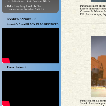
le DLC « Super Limit-Breaking NEO »
Particulièrement atte
- Hello Kitty Party Land : la fête
licence importante pour
commence sur Switch et Switch 2
Chasseur de Démons de 
PS2. Le fait est que, depu
BANDES ANNONCES
› Assassin’s Creed BLACK FLAG RESYNCED
› Forza Horizon 6
Parallèlement à la sort
Switch. L'occasion pour