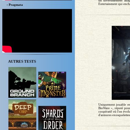
un divertissement adap
Entertainment qui encha
› Pragmata
AUTRES TESTS
Uniquement jouable en
BioWare », réputé pour
coopératif où l'on évolu
d'armures exosquelettes 