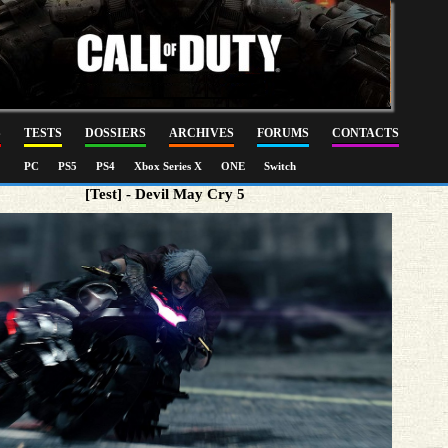
S
TESTS
DOSSIERS
ARCHIVES
FORUMS
CONTACTS
PC
PS5
PS4
Xbox Series X
ONE
Switch
[Test] - Devil May Cry 5