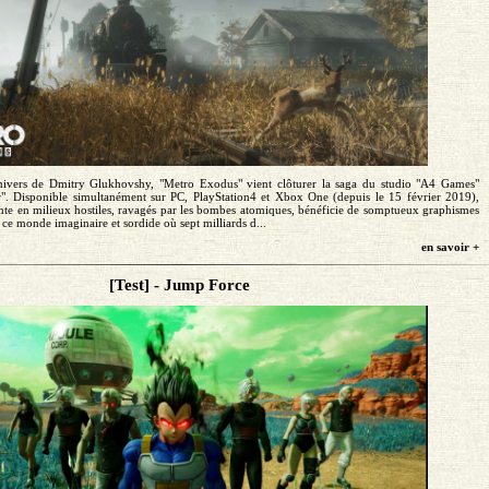
ivers de Dmitry Glukhovshy, "Metro Exodus" vient clôturer la saga du studio "A4 Games"
r". Disponible simultanément sur PC, PlayStation4 et Xbox One (depuis le 15 février 2019),
ante en milieux hostiles, ravagés par les bombes atomiques, bénéficie de somptueux graphismes
ce monde imaginaire et sordide où sept milliards d...
en savoir +
[Test] - Jump Force