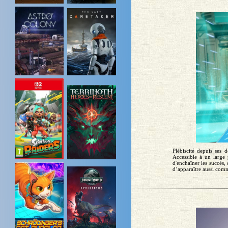
Plébiscité depuis ses 
Accessible à un large
d'enchaîner les succès,
d’apparaître aussi comm