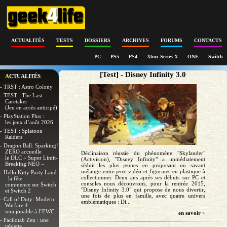
ACTUALITÉS
TESTS
DOSSIERS
ARCHIVES
FORUMS
CONTACTS
PC
PS5
PS4
Xbox Series X
ONE
Switch
[Test] - Disney Infinity 3.0
ACTUALITÉS
- TRST : Astro Colony
- TEST : The Last
Caretaker
(Jeu en accès anticipé)
- PlayStation Plus :
les jeux d’août 2026
- TEST : Splatoon
Raiders
- Dragon Ball: Sparking!
ZERO accueille
Déclinaison réussie du phénomène "Skylander"
le DLC « Super Limit-
(Activision), "Disney Infinity" a immédiatement
Breaking NEO »
séduit les plus jeunes en proposant un savant
mélange entre jeux vidéo et figurines en plastique à
- Hello Kitty Party Land
collectionner. Deux ans après ses débuts sur PC et
: la fête
consoles nous découvrons, pour la rentrée 2015,
commence sur Switch
"Disney Infinity 3.0" qui propose de nous divertir,
et Switch 2
une fois de plus en famille, avec quatre univers
- Call of Duty: Modern
emblématiques : Di...
Warfare 4
sera jouable à l’EWC
en savoir +
- Facilotab Zen : une
tablette