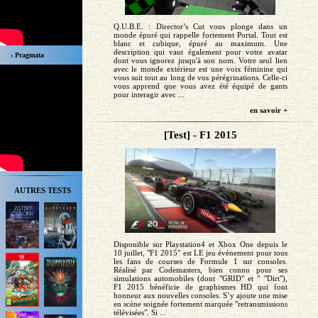
Q.U.B.E. : Director’s Cut vous plonge dans un
monde épuré qui rappelle fortement Portal. Tout est
blanc et cubique, épuré au maximum. Une
description qui vaut également pour votre avatar
› Pragmata
dont vous ignorez jusqu'à son nom. Votre seul lien
avec le monde extérieur est une voix féminine qui
vous suit tout au long de vos pérégrinations. Celle-ci
vous apprend que vous avez été équipé de gants
pour interagir avec ...
en savoir +
[Test] - F1 2015
AUTRES TESTS
Disponible sur Playstation4 et Xbox One depuis le
10 juillet, "F1 2015" est LE jeu évènement pour tous
les fans de courses de Formule 1 sur consoles.
Réalisé par Codemasters, bien connu pour ses
simulations automobiles (dont "GRID" et " "Dirt"),
F1 2015 bénéficie de graphismes HD qui font
honneur aux nouvelles consoles. S’y ajoute une mise
en scène soignée fortement marquée "retransmissions
télévisées". Si ...