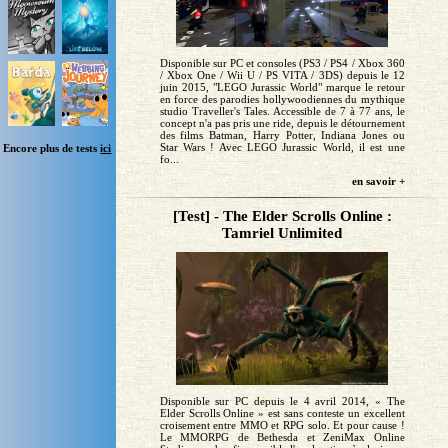
Disponible sur PC et consoles (PS3 / PS4 / Xbox 360
/ Xbox One / Wii U / PS VITA / 3DS) depuis le 12
juin 2015, "LEGO Jurassic World" marque le retour
en force des parodies hollywoodiennes du mythique
studio Traveller's Tales. Accessible de 7 à 77 ans, le
concept n'a pas pris une ride, depuis le détournement
des films Batman, Harry Potter, Indiana Jones ou
Star Wars ! Avec LEGO Jurassic World, il est une
Encore plus de tests
ici
fo...
en savoir +
[Test] - The Elder Scrolls Online :
Tamriel Unlimited
Disponible sur PC depuis le 4 avril 2014, « The
Elder Scrolls Online » est sans conteste un excellent
croisement entre MMO et RPG solo. Et pour cause !
Le MMORPG de Bethesda et ZeniMax Online