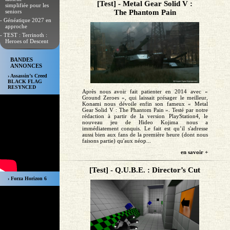
[Test] - Metal Gear Solid V :
simplifiée pour les
The Phantom Pain
seniors
- Généatique 2027 en
approche
- TEST : Terrinoth :
Heroes of Descent
BANDES
ANNONCES
› Assassin’s Creed
BLACK FLAG
RESYNCED
Après nous avoir fait patienter en 2014 avec «
Ground Zeroes », qui laissait présager le meilleur,
Konami nous dévoile enfin son fameux « Metal
Gear Solid V : The Phantom Pain ». Testé par notre
rédaction à partir de la version PlayStation4, le
nouveau jeu de Hideo Kojima nous a
immédiatement conquis. Le fait est qu’il s'adresse
aussi bien aux fans de la première heure (dont nous
faisons partie) qu'aux néop...
en savoir +
[Test] - Q.U.B.E. : Director’s Cut
› Forza Horizon 6