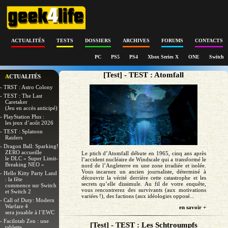
ACTUALITÉS
TESTS
DOSSIERS
ARCHIVES
FORUMS
CONTACTS
PC
PS5
PS4
Xbox Series X
ONE
Switch
[Test] - TEST : Atomfall
ACTUALITÉS
- TRST : Astro Colony
- TEST : The Last
Caretaker
(Jeu en accès anticipé)
- PlayStation Plus :
les jeux d’août 2026
- TEST : Splatoon
Raiders
- Dragon Ball: Sparking!
ZERO accueille
Le ptich d’Atomfall débute en 1965, cinq ans après
le DLC « Super Limit-
l’accident nucléaire de Windscale qui a transformé le
Breaking NEO »
nord de l’Angleterre en une zone irradiée et isolée.
Vous incarnez un ancien journaliste, déterminé à
- Hello Kitty Party Land
découvrir la vérité derrière cette catastrophe et les
: la fête
secrets qu’elle dissimule. Au fil de votre enquête,
commence sur Switch
vous rencontrerez des survivants (aux motivations
et Switch 2
variées !), des factions (aux idéologies opposé...
- Call of Duty: Modern
Warfare 4
en savoir +
sera jouable à l’EWC
- Facilotab Zen : une
[Test] - TEST : Les Schtroumpfs
tablette