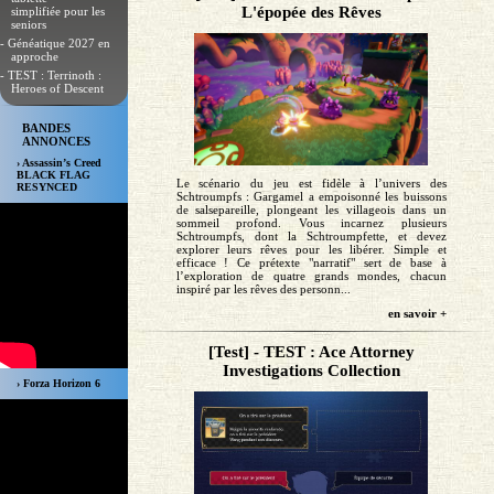
L'épopée des Rêves
simplifiée pour les
seniors
- Généatique 2027 en
approche
- TEST : Terrinoth :
Heroes of Descent
BANDES
ANNONCES
› Assassin’s Creed
BLACK FLAG
Le scénario du jeu est fidèle à l’univers des
RESYNCED
Schtroumpfs : Gargamel a empoisonné les buissons
de salsepareille, plongeant les villageois dans un
sommeil profond. Vous incarnez plusieurs
Schtroumpfs, dont la Schtroumpfette, et devez
explorer leurs rêves pour les libérer. Simple et
efficace ! Ce prétexte "narratif" sert de base à
l’exploration de quatre grands mondes, chacun
inspiré par les rêves des personn...
en savoir +
[Test] - TEST : Ace Attorney
Investigations Collection
› Forza Horizon 6