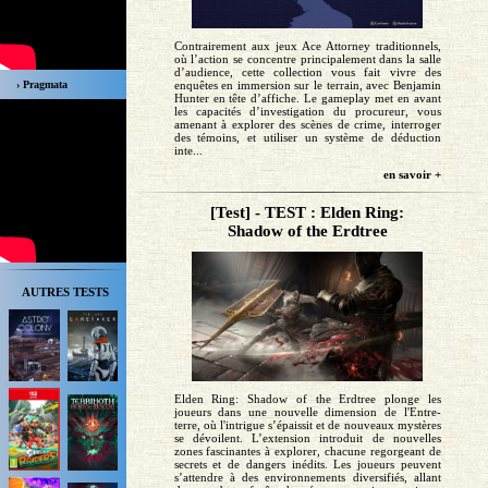
Contrairement aux jeux Ace Attorney traditionnels,
où l’action se concentre principalement dans la salle
d’audience, cette collection vous fait vivre des
enquêtes en immersion sur le terrain, avec Benjamin
› Pragmata
Hunter en tête d’affiche. Le gameplay met en avant
les capacités d’investigation du procureur, vous
amenant à explorer des scènes de crime, interroger
des témoins, et utiliser un système de déduction
inte...
en savoir +
[Test] - TEST : Elden Ring:
Shadow of the Erdtree
AUTRES TESTS
Elden Ring: Shadow of the Erdtree plonge les
joueurs dans une nouvelle dimension de l'Entre-
terre, où l'intrigue s’épaissit et de nouveaux mystères
se dévoilent. L’extension introduit de nouvelles
zones fascinantes à explorer, chacune regorgeant de
secrets et de dangers inédits. Les joueurs peuvent
s’attendre à des environnements diversifiés, allant