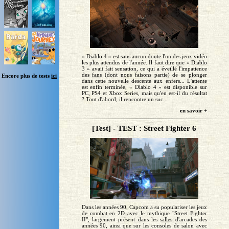
« Diablo 4 » est sans aucun doute l'un des jeux vidéo
les plus attendus de l'année. Il faut dire que « Diablo
3 » avait fait sensation, ce qui a éveillé l'impatience
des fans (dont nous faisons partie) de se plonger
Encore plus de tests
ici
dans cette nouvelle descente aux enfers... L'attente
est enfin terminée, « Diablo 4 » est disponible sur
PC, PS4 et Xbox Series, mais qu'en est-il du résultat
? Tout d'abord, il rencontre un suc...
en savoir +
[Test] - TEST : Street Fighter 6
Dans les années 90, Capcom a su populariser les jeux
de combat en 2D avec le mythique "Street Fighter
II", largement présent dans les salles d'arcades des
années 90, ainsi que sur les consoles de salon avec