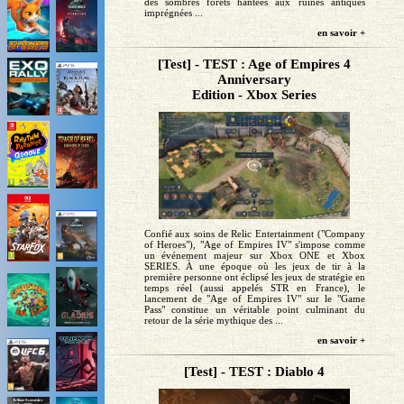
des sombres forêts hantées aux ruines antiques
imprégnées ...
en savoir +
[Test] - TEST : Age of Empires 4
Anniversary
Edition - Xbox Series
Confié aux soins de Relic Entertainment ("Company
of Heroes"), "Age of Empires IV" s'impose comme
un événement majeur sur Xbox ONE et Xbox
SERIES. À une époque où les jeux de tir à la
première personne ont éclipsé les jeux de stratégie en
temps réel (aussi appelés STR en France), le
lancement de "Age of Empires IV" sur le "Game
Pass" constitue un véritable point culminant du
retour de la série mythique des ...
en savoir +
[Test] - TEST : Diablo 4