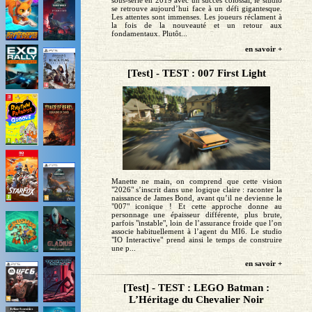
sous-série en 2019 avec un succès colossal, le studio
se retrouve aujourd’hui face à un défi gigantesque.
Les attentes sont immenses. Les joueurs réclament à
la fois de la nouveauté et un retour aux
fondamentaux. Plutôt...
en savoir +
[Test] - TEST : 007 First Light
Manette ne main, on comprend que cette vision
"2026" s’inscrit dans une logique claire : raconter la
naissance de James Bond, avant qu’il ne devienne le
"007" iconique ! Et cette approche donne au
personnage une épaisseur différente, plus brute,
parfois "instable", loin de l’assurance froide que l’on
associe habituellement à l’agent du MI6. Le studio
"IO Interactive" prend ainsi le temps de construire
une p...
en savoir +
[Test] - TEST : LEGO Batman :
L’Héritage du Chevalier Noir