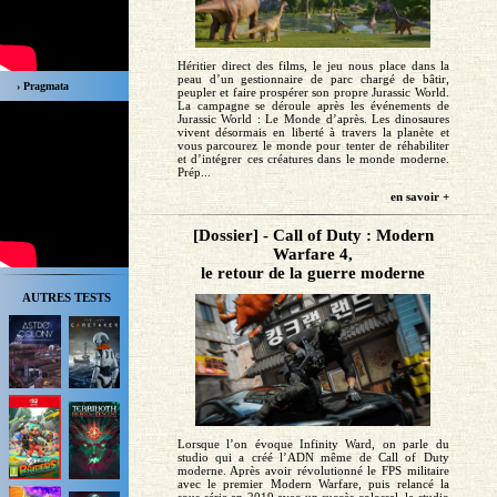
Héritier direct des films, le jeu nous place dans la
peau d’un gestionnaire de parc chargé de bâtir,
› Pragmata
peupler et faire prospérer son propre Jurassic World.
La campagne se déroule après les événements de
Jurassic World : Le Monde d’après. Les dinosaures
vivent désormais en liberté à travers la planète et
vous parcourez le monde pour tenter de réhabiliter
et d’intégrer ces créatures dans le monde moderne.
Prép...
en savoir +
[Dossier] - Call of Duty : Modern
Warfare 4,
le retour de la guerre moderne
AUTRES TESTS
Lorsque l’on évoque Infinity Ward, on parle du
studio qui a créé l’ADN même de Call of Duty
moderne. Après avoir révolutionné le FPS militaire
avec le premier Modern Warfare, puis relancé la