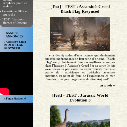
simplifiée pour les
[Test] - TEST : Assassin’s Creed
seniors
Black Flag Resynced
- Généatique 2027 en
approche
- TEST : Terrinoth :
Heroes of Descent
BANDES
ANNONCES
› Assassin’s Creed
BLACK FLAG
RESYNCED
Il y a des épisodes d’une licence qui deviennent
presque indépendants de leur série d’origine. "Black
Flag" est probablement l’un des meilleurs exemples
dans l’histoire d’Assassin’s Creed ! À sa sortie, le jeu
avait réussi un pari assez inattendu : transformer une
partie de l’expérience en véritable aventure
maritime, au point de faire de l’exploration en mer
l’un des principaux arguments du titre. Aujourd’...
en savoir +
[Test] - TEST : Jurassic World
› Forza Horizon 6
Evolution 3