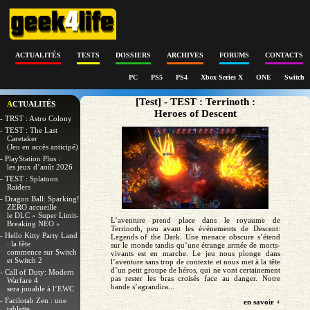
ACTUALITÉS
TESTS
DOSSIERS
ARCHIVES
FORUMS
CONTACTS
PC
PS5
PS4
Xbox Series X
ONE
Switch
[Test] - TEST : Terrinoth :
ACTUALITÉS
Heroes of Descent
- TRST : Astro Colony
- TEST : The Last
Caretaker
(Jeu en accès anticipé)
- PlayStation Plus :
les jeux d’août 2026
- TEST : Splatoon
Raiders
- Dragon Ball: Sparking!
ZERO accueille
le DLC « Super Limit-
L’aventure prend place dans le royaume de
Breaking NEO »
Terrinoth, peu avant les événements de Descent:
- Hello Kitty Party Land
Legends of the Dark. Une menace obscure s’étend
: la fête
sur le monde tandis qu’une étrange armée de morts-
commence sur Switch
vivants est en marche. Le jeu nous plonge dans
et Switch 2
l’aventure sans trop de contexte et nous met à la tête
d’un petit groupe de héros, qui ne vont certainement
- Call of Duty: Modern
pas rester les bras croisés face au danger. Notre
Warfare 4
bande s’agrandira...
sera jouable à l’EWC
- Facilotab Zen : une
en savoir +
tablette