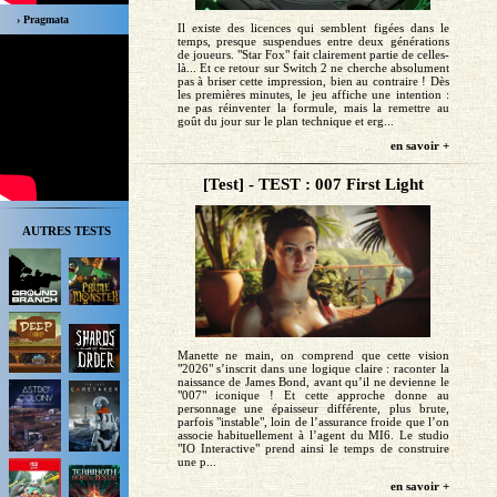
› Pragmata
Il existe des licences qui semblent figées dans le
temps, presque suspendues entre deux générations
de joueurs. "Star Fox" fait clairement partie de celles-
là... Et ce retour sur Switch 2 ne cherche absolument
pas à briser cette impression, bien au contraire ! Dès
les premières minutes, le jeu affiche une intention :
ne pas réinventer la formule, mais la remettre au
goût du jour sur le plan technique et erg...
en savoir +
[Test] - TEST : 007 First Light
AUTRES TESTS
Manette ne main, on comprend que cette vision
"2026" s’inscrit dans une logique claire : raconter la
naissance de James Bond, avant qu’il ne devienne le
"007" iconique ! Et cette approche donne au
personnage une épaisseur différente, plus brute,
parfois "instable", loin de l’assurance froide que l’on
associe habituellement à l’agent du MI6. Le studio
"IO Interactive" prend ainsi le temps de construire
une p...
en savoir +