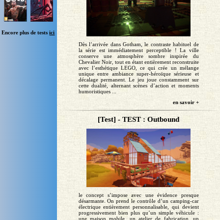
Encore plus de tests
ici
Dès l’arrivée dans Gotham, le contraste habituel de
la série est immédiatement perceptible ! La ville
conserve une atmosphère sombre inspirée du
Chevalier Noir, tout en étant entièrement reconstruite
avec l’esthétique LEGO, ce qui crée un mélange
unique entre ambiance super-héroïque sérieuse et
décalage permanent. Le jeu joue constamment sur
cette dualité, alternant scènes d’action et moments
humoristiques ...
en savoir +
[Test] - TEST : Outbound
le concept s’impose avec une évidence presque
désarmante. On prend le contrôle d’un camping-car
électrique entièrement personnalisable, qui devient
progressivement bien plus qu’un simple véhicule :
une maison mobile, un atelier de fabrication, un