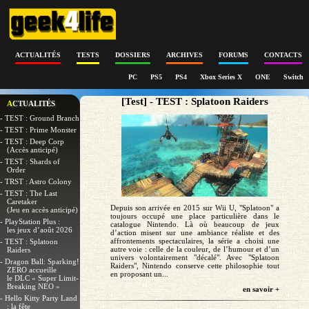
ACTUALITÉS
TESTS
DOSSIERS
ARCHIVES
FORUMS
CONTACTS
PC
PS5
PS4
Xbox Series X
ONE
Switch
[Test] - TEST : Splatoon Raiders
ACTUALITÉS
- TEST : Ground Branch
- TEST : Prime Monster
- TEST : Deep Corp
(Accès anticipé)
- TEST : Shards of
Order
- TRST : Astro Colony
- TEST : The Last
Caretaker
Depuis son arrivée en 2015 sur Wii U, "Splatoon" a
(Jeu en accès anticipé)
toujours occupé une place particulière dans le
- PlayStation Plus :
catalogue Nintendo. Là où beaucoup de jeux
les jeux d’août 2026
d’action misent sur une ambiance réaliste et des
affrontements spectaculaires, la série a choisi une
- TEST : Splatoon
autre voie : celle de la couleur, de l’humour et d’un
Raiders
univers volontairement "décalé". Avec "Splatoon
- Dragon Ball: Sparking!
Raiders", Nintendo conserve cette philosophie tout
ZERO accueille
en proposant un...
le DLC « Super Limit-
Breaking NEO »
en savoir +
- Hello Kitty Party Land
: la fête