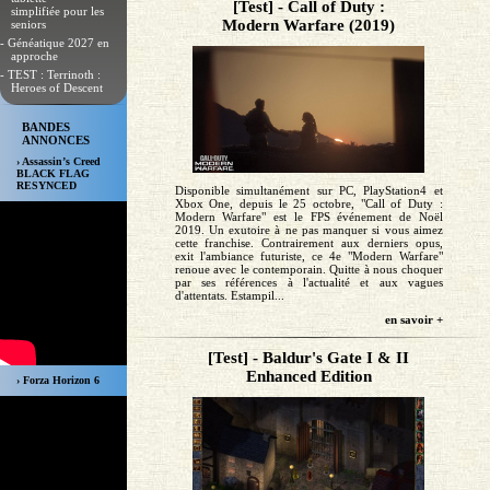
[Test] - Call of Duty :
simplifiée pour les
Modern Warfare (2019)
seniors
- Généatique 2027 en
approche
- TEST : Terrinoth :
Heroes of Descent
BANDES
ANNONCES
› Assassin’s Creed
BLACK FLAG
RESYNCED
Disponible simultanément sur PC, PlayStation4 et
Xbox One, depuis le 25 octobre, "Call of Duty :
Modern Warfare" est le FPS événement de Noël
2019. Un exutoire à ne pas manquer si vous aimez
cette franchise. Contrairement aux derniers opus,
exit l'ambiance futuriste, ce 4e "Modern Warfare"
renoue avec le contemporain. Quitte à nous choquer
par ses références à l'actualité et aux vagues
d'attentats. Estampil...
en savoir +
[Test] - Baldur's Gate I & II
Enhanced Edition
› Forza Horizon 6