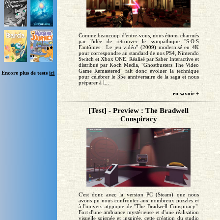
Comme beaucoup d'entre-vous, nous étions charmés
par l'idée de retrouver le sympathique "S.O.S
Fantômes : Le jeu vidéo" (2009) modernisé en 4K
pour correspondre au standard de nos PS4, Nintendo
Switch et Xbox ONE. Réalisé par Saber Interactive et
distribué par Koch Media, "Ghostbusters The Video
Game Remastered" fait donc évoluer la technique
Encore plus de tests
ici
pour célèbrer le 35e anniversaire de la saga et nous
préparer à l...
en savoir +
[Test] - Preview : The Bradwell
Conspiracy
C'est donc avec la version PC (Steam) que nous
avons pu nous confronter aux nombreux puzzles et
à l'univers atypique de "The Bradwell Conspiracy".
Fort d'une ambiance mystérieuse et d'une réalisation
visuelle soignée et inspirée, cette création du studio