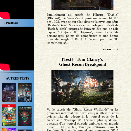
Parallèlement au succès de l'illustre "Diablo"
(Blizzard), BioWare s'est imposé sur le marché PC,
dès 1998, avec ce qui allait devenir la mythique série
› Pragmata
"Baldur's Gate". Si cela ne vous parle pas, il s'agit de
"Hack & slash" inspirés de l'univers des jeux de rôle
papier "Donjons & Dragons", avec fiche de
personnages, points de compétence et une bonne
dose de magie ! Porté à l'écran par une 3D
isométrique sé...
en savoir +
[Test] - Tom Clancy's
Ghost Recon Breakpoint
AUTRES TESTS
Vu le succès de "Ghost Recon Wildlands" et les
premières informations dévoilées par Ubisoft, nous
avions hâte de découvrir le nouvel opus de la
franchise : "Breakpoint". D'autant plus qu'il était
question d'un nouvel épisode ambitieux, en monde
ouvert… Et, de fait, l'archipel d'Aurora dans le
Pacifique Sud est le nouvel environnement 3D à