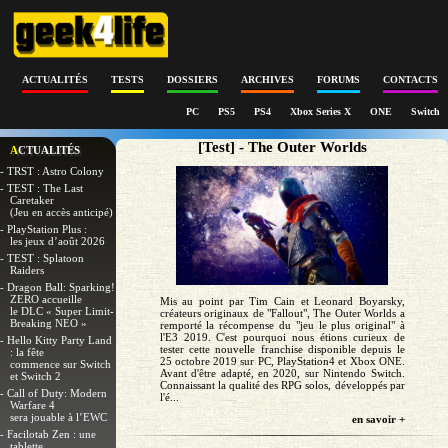
ACTUALITÉS
TESTS
DOSSIERS
ARCHIVES
FORUMS
CONTACTS
PC
PS5
PS4
Xbox Series X
ONE
Switch
[Test] - The Outer Worlds
ACTUALITÉS
- TRST : Astro Colony
- TEST : The Last
Caretaker
(Jeu en accès anticipé)
- PlayStation Plus :
les jeux d’août 2026
- TEST : Splatoon
Raiders
- Dragon Ball: Sparking!
ZERO accueille
Mis au point par Tim Cain et Leonard Boyarsky,
le DLC « Super Limit-
créateurs originaux de "Fallout", The Outer Worlds a
Breaking NEO »
remporté la récompense du "jeu le plus original" à
l'E3 2019. C'est pourquoi nous étions curieux de
- Hello Kitty Party Land
tester cette nouvelle franchise disponible depuis le
: la fête
25 octobre 2019 sur PC, PlayStation4 et Xbox ONE.
commence sur Switch
Avant d'être adapté, en 2020, sur Nintendo Switch.
et Switch 2
Connaissant la qualité des RPG solos, développés par
- Call of Duty: Modern
l'é...
Warfare 4
sera jouable à l’EWC
en savoir +
- Facilotab Zen : une
tablette