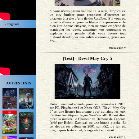
Si vous n’êtes pas un habitué de la série, Tropico est
un city builder nous proposant d’incarner un
dictateur à la tête d’une île des Caraïbes. S’il vous est
possible d’œuvrer pour la liberté d’expression et le
› Pragmata
bien être de vos citoyens, rien ne vous empêche de
manipuler les votes, assassiner vos opposants et
exploiter votre peuple. Mais vous devrez tout
d’abord développer une solide économie, grâce aux
div...
en savoir +
[Test] - Devil May Cry 5
AUTRES TESTS
Particulièrement attendu pour son come-back 2019
sur PC, PlayStation4 et Xbox ONE, "Devil May Cry
5" est une licence importante pour qui aime les jeux
d'action frénétiques, façon "beat'em all". Il faut dire,
qu'en la matière, le Chasseur de Démons de Capcom
(créé par Hideki Kamiya) est une bonne pioche. Et
ce, depuis ses débuts en 2001 sur PS2. Le fait est
que, depuis le 4e volet, la saga était en retrait. ...
en savoir +