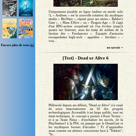
Uniquement jouable en ligne (même en mode solo
!), « Anthem » est la nouvelle création du mythique
studio « BioWare », réputé pour ses séries « Baldur's
Gate », « Mass Effect » ou « Dragon Age ». Il s'agit
d'un RPG-action coopératif où l'on évolue jusqu'à
quatre sur Internet, sous les traits de soldats de la
faction des « Freelancers ». Équipés d'armures
exosquelettes high-tech - appelées « Javelins » -
vou...
Encore plus de tests
ici
en savoir +
[Test] - Dead or Alive 6
Plébiscité depuis ses débuts, "Dead or Alive" n'a cessé
de nous impressionner au fil des progrès
technologiques. Accessible à un large public, tout en
étant technique, le concept a permis à Koei Tecmo -
et à sa Team Ninja - d'enchaîner les succès, de la
PlayStation1 à la PS4, en passant par le DeamCast et
les mythiques bornes d'arcades ! Et d’apparaître
aussi comme un sérieux concurrent face à "Tekken",
"St...