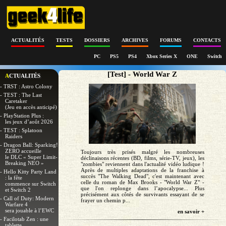
ACTUALITÉS
TESTS
DOSSIERS
ARCHIVES
FORUMS
CONTACTS
PC
PS5
PS4
Xbox Series X
ONE
Switch
[Test] - World War Z
ACTUALITÉS
- TRST : Astro Colony
- TEST : The Last
Caretaker
(Jeu en accès anticipé)
- PlayStation Plus :
les jeux d’août 2026
- TEST : Splatoon
Raiders
- Dragon Ball: Sparking!
ZERO accueille
Toujours très prisés malgré les nombreuses
le DLC « Super Limit-
déclinaisons récentes (BD, films, série-TV, jeux), les
Breaking NEO »
"zombies" reviennent dans l'actualité vidéo ludique !
Après de multiples adaptations de la franchise à
- Hello Kitty Party Land
succès "The Walking Dead", c'est maintenant avec
: la fête
celle du roman de Max Brooks - "World War Z" -
commence sur Switch
que l'on replonge dans l’apocalypse... Plus
et Switch 2
précisément aux côtés de survivants essayant de se
- Call of Duty: Modern
frayer un chemin p...
Warfare 4
sera jouable à l’EWC
en savoir +
- Facilotab Zen : une
tablette