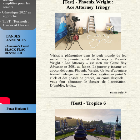
[Test] - Phoenix Wright :
simplifiée pour les
Ace Attorney Trilogy
seniors
- Généatique 2027 en
approche
- TEST : Terrinoth :
Heroes of Descent
BANDES
ANNONCES
› Assassin’s Creed
BLACK FLAG
RESYNCED
Véritable phénomène dans le petit monde du jeu
narratif, le premier volet de la saga « Phoenix
Wright : Ace Attorney » est sorti sur Game Boy
Advance en 2001 au Japon. Le joueur y incarne un
avocat débutant, Phoenix Wright. Ce jeu d’aventure
textuel mélange des phases d’exploration en point &
click et des phases de procès, au cours desquels il
vous faut démonter le dossier de l’accusation.
D’emblée, le titr...
en savoir +
[Test] - Tropico 6
› Forza Horizon 6